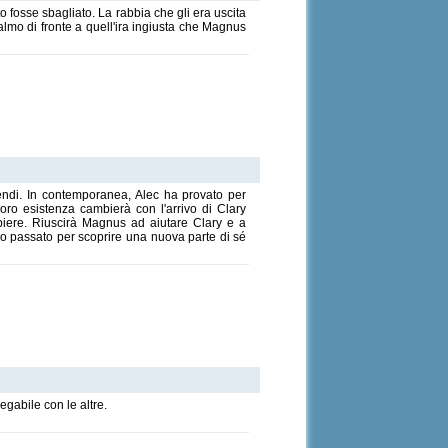
o fosse sbagliato. La rabbia che gli era uscita
lmo di fronte a quell'ira ingiusta che Magnus
endi. In contemporanea, Alec ha provato per
oro esistenza cambierà con l'arrivo di Clary
piere. Riuscirà Magnus ad aiutare Clary e a
uo passato per scoprire una nuova parte di sé
gabile con le altre.