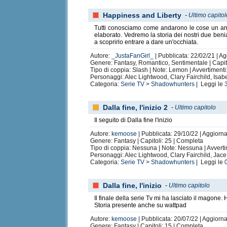
Happiness and Liberty
-
Ultimo capito
Tutti conosciamo come andarono le cose un ann
elaborato. Vedremo la storia dei nostri due ben
a scoprirlo entrare a dare un'occhiata.
Autore:
_JustaFanGirl_
| Pubblicata: 22/02/21 | A
Genere: Fantasy, Romantico, Sentimentale | Capitol
Tipo di coppia: Slash | Note: Lemon | Avvertiment
Personaggi: Alec Lightwood, Clary Fairchild, Is
Categoria:
Serie TV
>
Shadowhunters
| Leggi le
Dalla fine, l'inizio 2
-
Ultimo capitolo
Il seguito di Dalla fine l'inizio
Autore:
kemoose
| Pubblicata: 29/10/22 | Aggiorna
Genere: Fantasy | Capitoli: 25 | Completa
Tipo di coppia: Nessuna | Note: Nessuna | Avvert
Personaggi: Alec Lightwood, Clary Fairchild, Ja
Categoria:
Serie TV
>
Shadowhunters
| Leggi le
Dalla fine, l'inizio
-
Ultimo capitolo
Il finale della serie Tv mi ha lasciato il magone. H
Storia presente anche su wattpad
Autore:
kemoose
| Pubblicata: 20/07/22 | Aggiorn
Genere: Fantasy | Capitoli: 15 | Completa