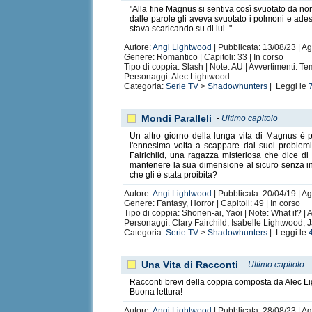
"Alla fine Magnus si sentiva così svuotato da non
dalle parole gli aveva svuotato i polmoni e ade
stava scaricando su di lui. "
Autore:
Angi Lightwood
| Pubblicata: 13/08/23 | A
Genere: Romantico | Capitoli: 33 | In corso
Tipo di coppia: Slash | Note: AU | Avvertimenti: Te
Personaggi: Alec Lightwood
Categoria:
Serie TV
>
Shadowhunters
| Leggi le
Mondi Paralleli
-
Ultimo capitolo
Un altro giorno della lunga vita di Magnus è 
l'ennesima volta a scappare dai suoi problemi 
Fairlchild, una ragazza misteriosa che dice d
mantenere la sua dimensione al sicuro senza int
che gli è stata proibita?
Autore:
Angi Lightwood
| Pubblicata: 20/04/19 | Ag
Genere: Fantasy, Horror | Capitoli: 49 | In corso
Tipo di coppia: Shonen-ai, Yaoi | Note: What if? |
Personaggi: Clary Fairchild, Isabelle Lightwood
Categoria:
Serie TV
>
Shadowhunters
| Leggi le
Una Vita di Racconti
-
Ultimo capitolo
Racconti brevi della coppia composta da Alec Li
Buona lettura!
Autore:
Angi Lightwood
| Pubblicata: 28/08/23 | Ag