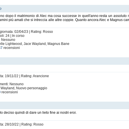
lo
o dopo il matrimonio di Alec ma cosa successe in quell'anno resta un assoluto 
iamini più amati che si intreccia alle altre coppie. Quanto ancora Alec e Magnus c
ggiornata: 02/04/23 | Rating: Rosso
i: 24 | In corso
i: Nessuno
abelle Lightwood, Jace Wayland, Magnus Bane
37
recensioni
ta: 19/11/22 | Rating: Arancione
imenti: Nessuno
ce Wayland, Nuovo personaggio
0
recensioni
o deciso quindi di dare un lieto fine ai nostri eroi.
ata: 28/10/22 | Rating: Rosso