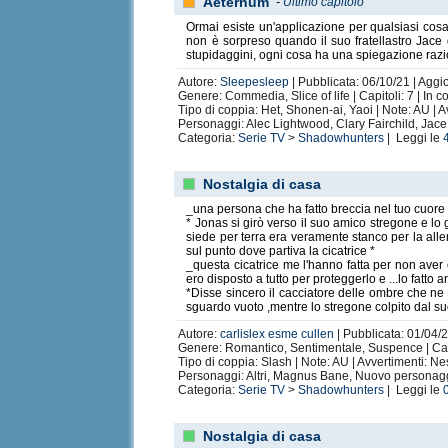
Aeternum
-
Ultimo capitolo
Ormai esiste un'applicazione per qualsiasi cosa
non è sorpreso quando il suo fratellastro Jac
stupidaggini, ogni cosa ha una spiegazione razi
Autore:
Sleepesleep
| Pubblicata: 06/10/21 | Aggi
Genere: Commedia, Slice of life | Capitoli: 7 | In c
Tipo di coppia: Het, Shonen-ai, Yaoi | Note: AU | 
Personaggi: Alec Lightwood, Clary Fairchild, J
Categoria:
Serie TV
>
Shadowhunters
| Leggi le
Nostalgia di casa
_una persona che ha fatto breccia nel tuo cuore n
* Jonas si girò verso il suo amico stregone e l
siede per terra era veramente stanco per la alle
sul punto dove partiva la cicatrice *
_questa cicatrice me l'hanno fatta per non aver 
ero disposto a tutto per proteggerlo e ...lo fatto 
*Disse sincero il cacciatore delle ombre che ne
sguardo vuoto ,mentre lo stregone colpito dal suo
Autore:
carlislex esme cullen
| Pubblicata: 01/04/2
Genere: Romantico, Sentimentale, Suspence | Capit
Tipo di coppia: Slash | Note: AU | Avvertimenti: N
Personaggi: Altri, Magnus Bane, Nuovo personag
Categoria:
Serie TV
>
Shadowhunters
| Leggi le
Nostalgia di casa