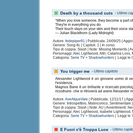
Death by a thousand cuts
-
Ultimo ca
“When you love someone, they become a part of
They're in everything you do.
Their touch stays on your skin and their voice st
— Julian Blackthorn (Lady Midnight)
Autore:
fedepiper91
| Pubblicata: 24/09/25 | Aggio
Genere: Song-fic | Capitoli: 2 | In corso
Tipo di coppia: Slash | Note: Missing Moments | 
Personaggi: Alec Lightwood, Altri, Catarina Los
Categoria:
Serie TV
>
Shadowhunters
| Leggi le
You trigger me
-
Ultimo capitolo
Alexander Lightwood è un giovane uomo di vent
l'esistenza.
Magnus Bane è un brillante e ricercato psicolog
ricostruire- che si ritroverà ad avere Alexander i
Autore:
AveAtqueVale
| Pubblicata: 12/11/17 | Agg
Genere: Introspettivo, Malinconico, Sentimentale | 
Tipo di coppia: Slash | Note: AU | Avvertimenti: N
Personaggi: Alec Lightwood, Isabelle Lightwood,
Categoria:
Serie TV
>
Shadowhunters
| Leggi le
E Fuori c'è Troppa Luce
-
Ultimo capit