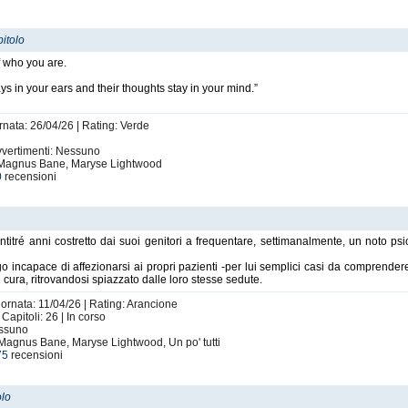
pitolo
 who you are.
ays in your ears and their thoughts stay in your mind.”
rnata: 26/04/26 | Rating: Verde
Avvertimenti: Nessuno
s, Magnus Bane, Maryse Lightwood
0
recensioni
itré anni costretto dai suoi genitori a frequentare, settimanalmente, un noto p
o incapace di affezionarsi ai propri pazienti -per lui semplici casi da comprender
n cura, ritrovandosi spiazzato dalle loro stesse sedute.
iornata: 11/04/26 | Rating: Arancione
Capitoli: 26 | In corso
essuno
 Magnus Bane, Maryse Lightwood, Un po' tutti
75
recensioni
olo