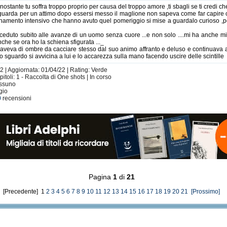
ostante tu soffra troppo proprio per causa del troppo amore ,ti sbagli se ti credi che
o guarda per un attimo dopo essersi messo il maglione non sapeva come far capire c
namento intensivo che hanno avuto quel pomeriggio si mise a guardalo curioso ,per 
ceduto subito alle avanze di un uomo senza cuore ...e non solo ....mi ha anche mina
anche se ora ho la schiena sfigurata ..._
 aveva di ombre da cacciare stesso dal suo animo affranto e deluso e continuava a 
 sguardo si avvicina a lui e lo accarezza sulla mano facendo uscire delle scintille
2 | Aggiornata: 01/04/22 | Rating: Verde
oli: 1 - Raccolta di One shots | In corso
essuno
gio
0
recensioni
Pagina
1
di
21
[Precedente] 1
2
3
4
5
6
7
8
9
10
11
12
13
14
15
16
17
18
19
20
21
[Prossimo]