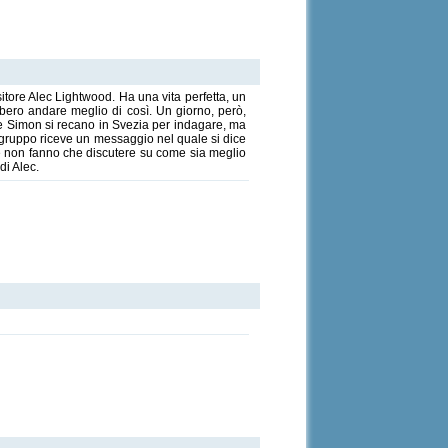
tore Alec Lightwood. Ha una vita perfetta, un
ero andare meglio di così. Un giorno, però,
e e Simon si recano in Svezia per indagare, ma
il gruppo riceve un messaggio nel quale si dice
due non fanno che discutere su come sia meglio
di Alec.