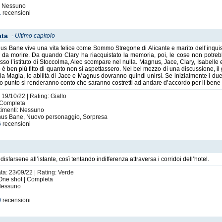
i: Nessuno
1
recensioni
ata
-
Ultimo capitolo
 Bane vive una vita felice come Sommo Stregone di Alicante e marito dell’inquisi
 morire. Da quando Clary ha riacquistato la memoria, poi, le cose non potrebb
resso l’istituto di Stoccolma, Alec scompare nel nulla. Magnus, Jace, Clary, Isabell
ro è ben più fitto di quanto non si aspettassero. Nel bel mezzo di una discussione, 
e la Magia, le abilità di Jace e Magnus dovranno quindi unirsi. Se inizialmente i 
rto punto si renderanno conto che saranno costretti ad andare d’accordo per il bene 
 19/10/22 | Rating: Giallo
| Completa
rtimenti: Nessuno
nus Bane, Nuovo personaggio, Sorpresa
6
recensioni
farsene all’istante, così tentando indifferenza attraversa i corridoi dell’hotel.
ta: 23/09/22 | Rating: Verde
 - One shot | Completa
 Nessuno
0
recensioni