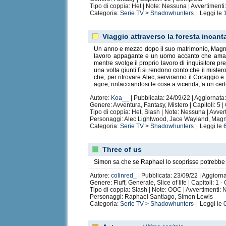
Tipo di coppia: Het | Note: Nessuna | Avvertiment
Categoria:
Serie TV
>
Shadowhunters
| Leggi le
Viaggio attraverso la foresta incant
Un anno e mezzo dopo il suo matrimonio, Magnus
lavoro appagante e un uomo accanto che ama da
mentre svolge il proprio lavoro di inquisitore p
una volta giunti lì si rendono conto che il miste
che, per ritrovare Alec, serviranno il Coraggio 
agire, rinfacciandosi le cose a vicenda, a un ce
Autore:
Koa__
| Pubblicata: 24/09/22 | Aggiornata:
Genere: Avventura, Fantasy, Mistero | Capitoli: 5 
Tipo di coppia: Het, Slash | Note: Nessuna | Avve
Personaggi: Alec Lightwood, Jace Wayland, Mag
Categoria:
Serie TV
>
Shadowhunters
| Leggi le
Three of us
Simon sa che se Raphael lo scoprisse potrebbe dis
Autore:
colinred_
| Pubblicata: 23/09/22 | Aggiorna
Genere: Fluff, Generale, Slice of life | Capitoli: 1
Tipo di coppia: Slash | Note: OOC | Avvertimenti:
Personaggi: Raphael Santiago, Simon Lewis
Categoria:
Serie TV
>
Shadowhunters
| Leggi le