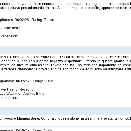
 riuscire a trovare le forze necessarie per continuare a spiegare quanto tutto quest
sso respirava pesantemente. Intanto Alec era rimasto immobile, apparentemente ca
ggiornata: 08/02/26 | Rating: Rosso
matiche delicate
7
recensioni
passato, non senza la speranza di quest'ultimo di un cambiamento che lo sorpr
andando a letto con il primo ragazzo disponibile. Proprio in questo giorno la l
i venire da un'altra dimensione. Rivela che ha una missione importante da com
erferenze demoniache provenienti da altri mondi? Alec riuscirà ad affrontare il s
giornata: 08/02/26 | Rating: Giallo
 Avvertimenti: Nessuno
, Jace Wayland, Magnus Bane
4
recensioni
ghtwood e Magnus Bane. Ognuna di queste storie ha un'anima a sé stante non colle
giornata: 05/10/25 | Rating: Giallo