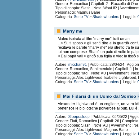
Genere: Romantico | Capitoli: 2 - Raccolta di One 
Tipo di coppia: Slash | Note: What if? | Avvertime
Personaggi: Magnus Bane
Categoria:
Serie TV
>
Shadowhunters
| Leggi le
Marry me
Malec ispirata al film "marry me", tutti umani.
...< Si, ti sposo > gli sentì dire e lo guardò c
recitava le parole "marry me" era stretto tra le 
lui non comprese. Sbattè un paio di volte le pal
< Dai papà vai! > gridò sua figlia e Alec la fiss
Autore:
micchan91
| Pubblicata: 28/04/24 | Aggior
Genere: Romantico, Sentimentale | Capitoli: 1 | In
Tipo di coppia: Yaoi | Note: AU | Avvertimenti: Ne
Personaggi: Alec Lightwood, Isabelle Lightwood
Categoria:
Serie TV
>
Shadowhunters
| Leggi le
Mai Fidarsi di un Uomo dal Sorriso 
Alexander Lightwood è un coglione, un vero idiot
preferisce le biblioteche polverose ai pub. Lui è 
Autore:
Sleepesleep
| Pubblicata: 05/05/22 | Aggi
Genere: Fluff, Romantico | Capitoli: 26 | Completa
Tipo di coppia: Slash | Note: AU | Avvertimenti: N
Personaggi: Alec Lightwood, Magnus Bane
Categoria:
Serie TV
>
Shadowhunters
| Leggi le