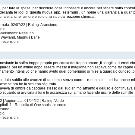
, per fare la spesa, per decidere cosa indossare o ancora per tenere sotto control
e decanta le lodi di questa nuova app, aeternum , un nome una garanzia a quant
onale, anche l'amore è solo una stupida reazione chimica..
ornata: 02/07/22 | Rating: Arancione
orso
Avvertimenti: Nessuno
ace Wayland, Magnus Bane
4
recensioni
ostante tu soffra troppo proprio per causa del troppo amore ,ti sbagli se ti credi che
o guarda per un attimo dopo essersi messo il maglione non sapeva come far capire c
namento intensivo che hanno avuto quel pomeriggio si mise a guardalo curioso ,per 
ceduto subito alle avanze di un uomo senza cuore ...e non solo ....mi ha anche mina
anche se ora ho la schiena sfigurata ..._
 aveva di ombre da cacciare stesso dal suo animo affranto e deluso e continuava a 
 sguardo si avvicina a lui e lo accarezza sulla mano facendo uscire delle scintille
2 | Aggiornata: 01/04/22 | Rating: Verde
oli: 1 - Raccolta di One shots | In corso
essuno
gio
0
recensioni