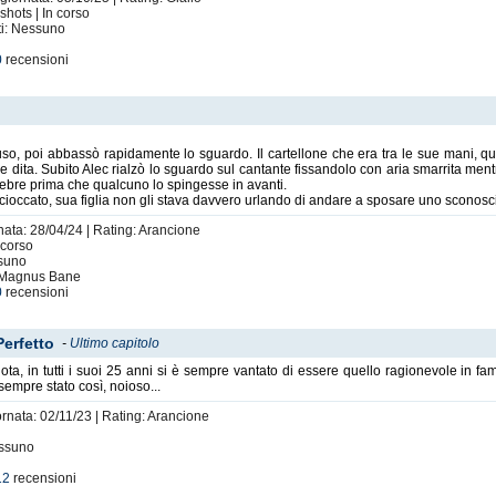
shots | In corso
nti: Nessuno
0
recensioni
onfuso, poi abbassò rapidamente lo sguardo. Il cartellone che era tra le sue mani, q
sue dita. Subito Alec rialzò lo sguardo sul cantante fissandolo con aria smarrita ment
pebre prima che qualcuno lo spingesse in avanti.
ò scioccato, sua figlia non gli stava davvero urlando di andare a sposare uno sconosci
nata: 28/04/24 | Rating: Arancione
 corso
ssuno
, Magnus Bane
0
recensioni
Perfetto
-
Ultimo capitolo
a, in tutti i suoi 25 anni si è sempre vantato di essere quello ragionevole in fam
sempre stato così, noioso...
ornata: 02/11/23 | Rating: Arancione
essuno
12
recensioni