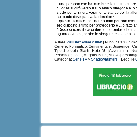
_una persona che ha fatto breccia nel tuo cuore n
* Jonas si girò verso il suo amico stregone e l
siede per terra era veramente stanco per la alle
sul punto dove partiva la cicatrice *
_questa cicatrice me l'hanno fatta per non aver 
ero disposto a tutto per proteggerlo e ...lo fatto 
*Disse sincero il cacciatore delle ombre che ne
sguardo vuoto ,mentre lo stregone colpito dal suo
Autore:
carlislex esme cullen
| Pubblicata: 01/04/2
Genere: Romantico, Sentimentale, Suspence | Capit
Tipo di coppia: Slash | Note: AU | Avvertimenti: N
Personaggi: Altri, Magnus Bane, Nuovo personag
Categoria:
Serie TV
>
Shadowhunters
| Leggi le