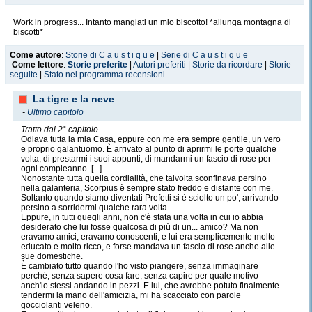
Work in progress... Intanto mangiati un mio biscotto! *allunga montagna di
biscotti*
Come autore
:
Storie di C a u s t i q u e
|
Serie di C a u s t i q u e
Come lettore
:
Storie preferite
|
Autori preferiti
|
Storie da ricordare
|
Storie
seguite
|
Stato nel programma recensioni
La tigre e la neve
-
Ultimo capitolo
Tratto dal 2° capitolo.
Odiava tutta la mia Casa, eppure con me era sempre gentile, un vero
e proprio galantuomo. È arrivato al punto di aprirmi le porte qualche
volta, di prestarmi i suoi appunti, di mandarmi un fascio di rose per
ogni compleanno. [...]
Nonostante tutta quella cordialità, che talvolta sconfinava persino
nella galanteria, Scorpius è sempre stato freddo e distante con me.
Soltanto quando siamo diventati Prefetti si è sciolto un po', arrivando
persino a sorridermi qualche rara volta.
Eppure, in tutti quegli anni, non c'è stata una volta in cui io abbia
desiderato che lui fosse qualcosa di più di un... amico? Ma non
eravamo amici, eravamo conoscenti, e lui era semplicemente molto
educato e molto ricco, e forse mandava un fascio di rose anche alle
sue domestiche.
È cambiato tutto quando l'ho visto piangere, senza immaginare
perché, senza sapere cosa fare, senza capire per quale motivo
anch'io stessi andando in pezzi. E lui, che avrebbe potuto finalmente
tendermi la mano dell'amicizia, mi ha scacciato con parole
gocciolanti veleno.