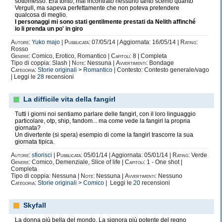
sottomesso. Era tonto, mai incontrato nessuno tanto scemo quanto
Vergull, ma sapeva perfettamente che non poteva pretendere
qualcosa di meglio.
I personaggi mi sono stati gentilmente prestati da Nelith affinché
io li prenda un po' in giro
Autore:
Yuko majo
|
Pubblicata:
07/05/14 | Aggiornata: 16/05/14 |
Rating:
Rosso
Genere:
Comico, Erotico, Romantico |
Capitoli:
8 | Completa
Tipo di coppia: Slash |
Note:
Nessuna |
Avvertimenti:
Bondage
Categoria:
Storie originali
>
Romantico
| Contesto: Contesto generale/vago
| Leggi le
28
recensioni
La difficile vita della fangirl
Tutti i giorni noi sentiamo parlare delle fangirl, con il loro linguaggio
particolare, otp, ship, fandom... ma come vede la fangirl la propria
giornata?
Un divertente (si spera) esempio di come la fangirl trascorre la sua
giornata tipica.
Autore:
sfiorisci
|
Pubblicata:
05/01/14 | Aggiornata: 05/01/14 |
Rating:
Verde
Genere:
Comico, Demenziale, Slice of life |
Capitoli:
1 - One shot |
Completa
Tipo di coppia: Nessuna |
Note:
Nessuna |
Avvertimenti:
Nessuno
Categoria:
Storie originali
>
Comico
| Leggi le
20
recensioni
Skyfall
La donna più bella del mondo. La signora più potente del regno