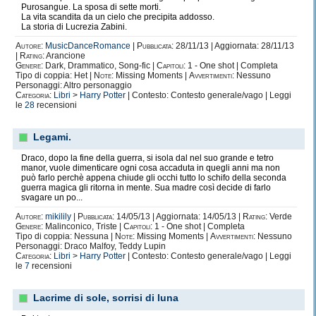
Purosangue. La sposa di sette morti.
La vita scandita da un cielo che precipita addosso.
La storia di Lucrezia Zabini.
Autore:
MusicDanceRomance
|
Pubblicata:
28/11/13 | Aggiornata: 28/11/13
|
Rating:
Arancione
Genere:
Dark, Drammatico, Song-fic |
Capitoli:
1 - One shot | Completa
Tipo di coppia: Het |
Note:
Missing Moments |
Avvertimenti:
Nessuno
Personaggi: Altro personaggio
Categoria:
Libri
>
Harry Potter
| Contesto: Contesto generale/vago | Leggi
le
28
recensioni
Legami.
Draco, dopo la fine della guerra, si isola dal nel suo grande e tetro
manor, vuole dimenticare ogni cosa accaduta in quegli anni ma non
può farlo perchè appena chiude gli occhi tutto lo schifo della seconda
guerra magica gli ritorna in mente. Sua madre così decide di farlo
svagare un po...
Autore:
mikilily
|
Pubblicata:
14/05/13 | Aggiornata: 14/05/13 |
Rating:
Verde
Genere:
Malinconico, Triste |
Capitoli:
1 - One shot | Completa
Tipo di coppia: Nessuna |
Note:
Missing Moments |
Avvertimenti:
Nessuno
Personaggi: Draco Malfoy, Teddy Lupin
Categoria:
Libri
>
Harry Potter
| Contesto: Contesto generale/vago | Leggi
le
7
recensioni
Lacrime di sole, sorrisi di luna