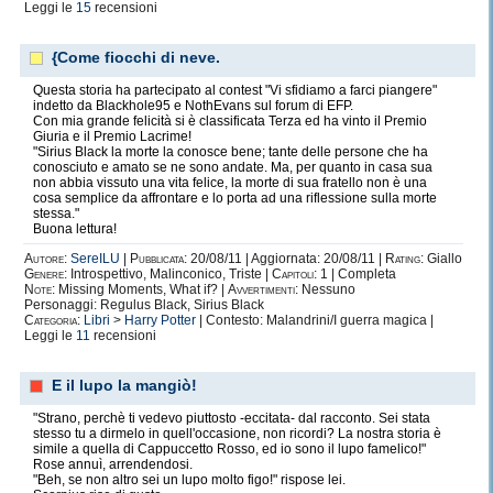
Leggi le
15
recensioni
{Come fiocchi di neve.
Questa storia ha partecipato al contest "Vi sfidiamo a farci piangere"
indetto da Blackhole95 e NothEvans sul forum di EFP.
Con mia grande felicità si è classificata Terza ed ha vinto il Premio
Giuria e il Premio Lacrime!
"Sirius Black la morte la conosce bene; tante delle persone che ha
conosciuto e amato se ne sono andate. Ma, per quanto in casa sua
non abbia vissuto una vita felice, la morte di sua fratello non è una
cosa semplice da affrontare e lo porta ad una riflessione sulla morte
stessa."
Buona lettura!
Autore:
SereILU
|
Pubblicata:
20/08/11 | Aggiornata: 20/08/11 |
Rating:
Giallo
Genere:
Introspettivo, Malinconico, Triste |
Capitoli:
1 | Completa
Note:
Missing Moments, What if? |
Avvertimenti:
Nessuno
Personaggi: Regulus Black, Sirius Black
Categoria:
Libri
>
Harry Potter
| Contesto: Malandrini/I guerra magica |
Leggi le
11
recensioni
E il lupo la mangiò!
"Strano, perchè ti vedevo piuttosto -eccitata- dal racconto. Sei stata
stesso tu a dirmelo in quell'occasione, non ricordi? La nostra storia è
simile a quella di Cappuccetto Rosso, ed io sono il lupo famelico!"
Rose annuì, arrendendosi.
"Beh, se non altro sei un lupo molto figo!" rispose lei.