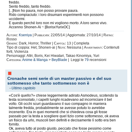
freddo.
Sento freddo, tanto freddo.
[...]Non ho paura, non posso provare paura.
Rido compiaciuto: i loro disumani esperimenti non possono
uccidermi.
E questo perché loro non mi vogliono morto. A loro servo vivo.
Accenno Shonen-Ai ~ [BorisxYurixOC]
Autore:
Kseniya
|
Pubblicata:
22/05/14 | Aggiornata: 27/10/14 |
Rating:
Rosso
Genere:
Dark, Horror, Thriller |
Capitoli:
13 | Completa
Tipo di coppia: Het, Shonen-ai |
Note:
Nessuna |
Avvertimenti:
Contenuti
forti, Violenza
Personaggi: Altri, Boris, Kei Hiwatari, Takao Kinomiya, Yuri
Categoria:
Anime & Manga
>
BeyBlade
| Leggi le
79
recensioni
Cronache semi serie di un master passivo e del suo
sottomesso che tanto sottomesso non è
-
Ultimo capitolo
«Cos'è quello?» chiese leggermente adirato Asmodeus, scotendo la
testa sconsolato, i capelli lunghi ricadevano ad incorniciare il bel
volto. Gli occhi scuri guardavano il suo compagno in maniera
talmente fredda, probabilmente se avesse potuto lo avrebbe
incenerito. Era in quei momenti che si chiedeva cosa gli fosse
passato per la testa a scegliere quel tizio come sottomesso, ok aveva
un fisico da urlo, muscoli ben definiti e decisamente lì sotto era ben
fornito.
Ok, aveva tutto al posto giusto, peccato che fosse pessimo come