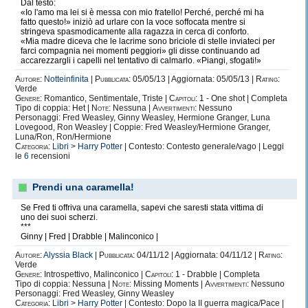
Dal testo:
«Io l'amo ma lei si è messa con mio fratello! Perché, perché mi ha
fatto questo!» iniziò ad urlare con la voce soffocata mentre si
stringeva spasmodicamente alla ragazza in cerca di conforto.
«Mia madre diceva che le lacrime sono briciole di stelle inviateci per
farci compagnia nei momenti peggiori» gli disse continuando ad
accarezzargli i capelli nel tentativo di calmarlo. «Piangi, sfogati!»
Autore:
Notteinfinita
|
Pubblicata:
05/05/13 | Aggiornata: 05/05/13 |
Rating:
Verde
Genere:
Romantico, Sentimentale, Triste |
Capitoli:
1 - One shot | Completa
Tipo di coppia: Het |
Note:
Nessuna |
Avvertimenti:
Nessuno
Personaggi: Fred Weasley, Ginny Weasley, Hermione Granger, Luna
Lovegood, Ron Weasley | Coppie: Fred Weasley/Hermione Granger,
Luna/Ron, Ron/Hermione
Categoria:
Libri
>
Harry Potter
| Contesto: Contesto generale/vago | Leggi
le
6
recensioni
Prendi una caramella!
Se Fred ti offriva una caramella, sapevi che saresti stata vittima di
uno dei suoi scherzi.
***
Ginny | Fred | Drabble | Malinconico |
Autore:
Alyssia Black
|
Pubblicata:
04/11/12 | Aggiornata: 04/11/12 |
Rating:
Verde
Genere:
Introspettivo, Malinconico |
Capitoli:
1 - Drabble | Completa
Tipo di coppia: Nessuna |
Note:
Missing Moments |
Avvertimenti:
Nessuno
Personaggi: Fred Weasley, Ginny Weasley
Categoria:
Libri
>
Harry Potter
| Contesto: Dopo la II guerra magica/Pace |