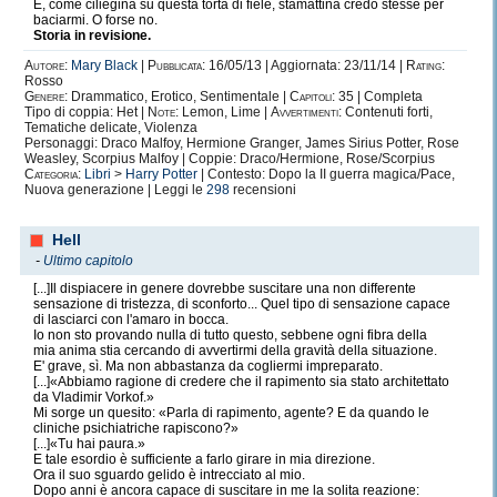
E, come ciliegina su questa torta di fiele, stamattina credo stesse per
baciarmi. O forse no.
Storia in revisione.
Autore:
Mary Black
|
Pubblicata:
16/05/13 | Aggiornata: 23/11/14 |
Rating:
Rosso
Genere:
Drammatico, Erotico, Sentimentale |
Capitoli:
35 | Completa
Tipo di coppia: Het |
Note:
Lemon, Lime |
Avvertimenti:
Contenuti forti,
Tematiche delicate, Violenza
Personaggi: Draco Malfoy, Hermione Granger, James Sirius Potter, Rose
Weasley, Scorpius Malfoy | Coppie: Draco/Hermione, Rose/Scorpius
Categoria:
Libri
>
Harry Potter
| Contesto: Dopo la II guerra magica/Pace,
Nuova generazione | Leggi le
298
recensioni
Hell
-
Ultimo capitolo
[...]Il dispiacere in genere dovrebbe suscitare una non differente
sensazione di tristezza, di sconforto... Quel tipo di sensazione capace
di lasciarci con l'amaro in bocca.
Io non sto provando nulla di tutto questo, sebbene ogni fibra della
mia anima stia cercando di avvertirmi della gravità della situazione.
E' grave, sì. Ma non abbastanza da cogliermi impreparato.
[...]«Abbiamo ragione di credere che il rapimento sia stato architettato
da Vladimir Vorkof.»
Mi sorge un quesito: «Parla di rapimento, agente? E da quando le
cliniche psichiatriche rapiscono?»
[...]«Tu hai paura.»
E tale esordio è sufficiente a farlo girare in mia direzione.
Ora il suo sguardo gelido è intrecciato al mio.
Dopo anni è ancora capace di suscitare in me la solita reazione: