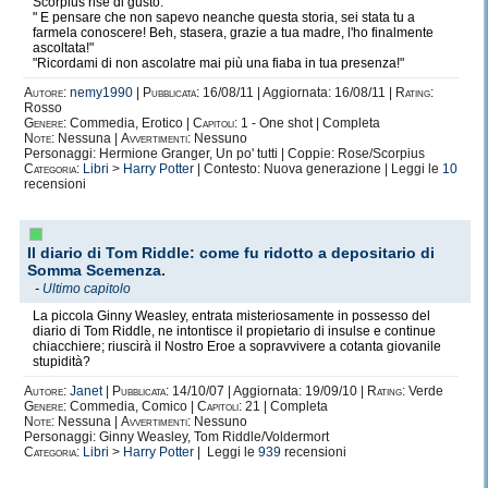
Scorpius rise di gusto.
" E pensare che non sapevo neanche questa storia, sei stata tu a
farmela conoscere! Beh, stasera, grazie a tua madre, l'ho finalmente
ascoltata!"
"Ricordami di non ascolatre mai più una fiaba in tua presenza!"
Autore:
nemy1990
|
Pubblicata:
16/08/11 | Aggiornata: 16/08/11 |
Rating:
Rosso
Genere:
Commedia, Erotico |
Capitoli:
1 - One shot | Completa
Note:
Nessuna |
Avvertimenti:
Nessuno
Personaggi: Hermione Granger, Un po' tutti | Coppie: Rose/Scorpius
Categoria:
Libri
>
Harry Potter
| Contesto: Nuova generazione | Leggi le
10
recensioni
Il diario di Tom Riddle: come fu ridotto a depositario di
Somma Scemenza.
-
Ultimo capitolo
La piccola Ginny Weasley, entrata misteriosamente in possesso del
diario di Tom Riddle, ne intontisce il propietario di insulse e continue
chiacchiere; riuscirà il Nostro Eroe a sopravvivere a cotanta giovanile
stupidità?
Autore:
Janet
|
Pubblicata:
14/10/07 | Aggiornata: 19/09/10 |
Rating:
Verde
Genere:
Commedia, Comico |
Capitoli:
21 | Completa
Note:
Nessuna |
Avvertimenti:
Nessuno
Personaggi: Ginny Weasley, Tom Riddle/Voldermort
Categoria:
Libri
>
Harry Potter
| Leggi le
939
recensioni