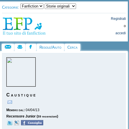
Categorie:
Registrati
o
accedi
Regole/Aiuto
Cerca
C a u s t i q u e
Membro dal:
04/04/13
Recensore Junior (
)
59 recensioni