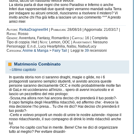
storia, faccio un riassunto veloce veloce.
La storia parla di due regni che sono Paradiso e Inferno o anche
Inferi due rappresentati due questi regni verranno mandati sulla Terra
per indagare su alcuni omicidi, riusciranno a risolvere il mistero? Vi
invito anche chi l'ha già letta a lasciare un suo commento ^^" A presto
amici miei
Autore:
ReikaDragneel94
|
Pubblicata:
28/08/16 | Aggiornata: 21/03/17 |
Rating:
Rosso
Genere:
Avventura, Fantasy, Romantico |
Capitoli:
16 | Completa
Tipo di coppia: Het |
Note:
Lemon, OOC |
Avvertimenti:
Nessuno
Personaggi: E.n.d., Lucy Heartphilia, Natsu, Natsu/Lucy
Categoria:
Anime & Manga
>
Fairy Tail
| Leggi le
39
recensioni
Matrimonio Combinato
-
Ultimo capitolo
In questa storia non ci saranno draghi, magie o gilde, no i 6
protagonisti saranno semplici studenti, vi avvisto ancora queste
persone saranno decisamente OCC e molto probabilmente molte fan
di GaLe mi uccideranno all'inizio... spero di avervi incuriosito e vi
lascio un pezzettino del mio prologo:
-Scusa,ma allora non hai ancora deciso chi prenderà il tuo posto?-
Il capo famiglia degli Heartifilia ridacchiò, ed affermo che: -Invece la
mia decisione l’ho presa... Tu che mi dici? Hai deciso chi prenderà il
tuo posto?-
-Certo e volevo proporti un modo di unire le nostre aziende- rispose il
rosso ridacchiando, il suo compagno di drink lo imito ridacchiò anche
lui.
-Forse ho capito cos’hai in mente. Bene! Che ne dici di organizzare
tutto al meglio? Per evitare disastri-