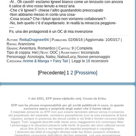
-Al... Oh cavoli!- esclamo Igneel bianco come un lenzuolo con ancora
il calice di vino rosso tenuto a mezz’aria
-Che c’è Igneel?- chiese l’altro guardandolo preoccupato
-Non abbiamo messo in conto una cosa-
-Cosa scusa? Che i futuri sposi non vorranno collaborare?-
-No, beh quello c’è d’aspettarselo. In realtà la minaccia peggiore-
----
P.s. una dei protagonisti è un OC di mia invenzione
Autore:
ReikaDragneel94
|
Pubblicata:
02/08/16 | Aggiornata: 10/03/17 |
Rating:
Arancione
Genere:
Avventura, Romantico |
Capitoli:
9 | Completa
Tipo di coppia: Het |
Note:
OOC |
Avvertimenti:
Incompiuta
Personaggi: Acnologia, Natsu, Natsu/Lucy, Nuovo personaggio
Categoria:
Anime & Manga
>
Fairy Tail
| Leggi le
16
recensioni
[Precedente] 1
2
[Prossimo]
© dal 2001, EFP (www.efpfanfic.net). Creato da Erika.
EFP non ha alcuna responsabilità per gli scritti pubblicati in esso, in quanto
esclusiva opera e proprietà degli autori che li hanno ideati.
Il materiale presente su EFP non può essere riprodotto altrove senza il consenso
del proprietario del materiale, nemmeno parzialmente (con la sola esclusione di brevi
citazioni, sempre in presenza dei dovuti credits e nei limiti e termini concessi dalla
legge). Tutti i soggetti descritti nelle storie sono maggiorenni e/o comunque fittizi.
I personaggi e le situazioni presenti nelle fanfic di questo sito sono utilizzati senza
alcun fine di lucro e nel rispetto dei rispettivi proprietari e copyrights.
I detentori dei diritti di copyright sfruttati nelle fan fiction possono richiedere
l'immediata cessazione dell'utilizzo del loro materiale, con una segnalazione