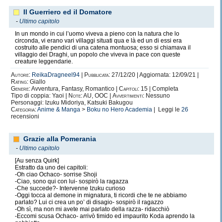
Il Guerriero ed il Domatore
-
Ultimo capitolo
In un mondo in cui l’uomo viveva a pieno con la natura che lo
circonda, vi erano vari villaggi situati qua e là ed un di essi era
costruito alle pendici di una catena montuosa; esso si chiamava il
villaggio dei Draghi, un popolo che viveva in pace con queste
creature leggendarie.
Autore:
ReikaDragneel94
|
Pubblicata:
27/12/20 | Aggiornata: 12/09/21 |
Rating:
Giallo
Genere:
Avventura, Fantasy, Romantico |
Capitoli:
15 | Completa
Tipo di coppia: Yaoi |
Note:
AU, OOC |
Avvertimenti:
Nessuno
Personaggi: Izuku Midoriya, Katsuki Bakugou
Categoria:
Anime & Manga
>
Boku no Hero Academia
| Leggi le
26
recensioni
Grazie alla Pomerania
-
Ultimo capitolo
[Au senza Quirk]
Estratto da uno dei capitoli:
-Oh ciao Ochaco- sorrise Shoji
-Ciao, sono qui con lui- sospirò la ragazza
-Che succede?- Intervenne Izuku curioso
-Oggi tocca al demone in mignatura, ti ricordi che te ne abbiamo
parlato? Lui ci crea un po’ di disagio- sospirò il ragazzo
-Oh sì, ma non mi avete mai parlato della razza- ridacchiò
-Eccomi scusa Ochaco- arrivò timido ed impaurito Koda aprendo la