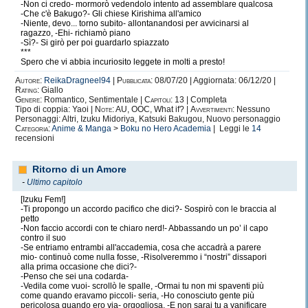
-Non ci credo- mormorò vedendolo intento ad assemblare qualcosa
-Che c'è Bakugo?- Gli chiese Kirishima all'amico
-Niente, devo... torno subito- allontanandosi per avvicinarsi al
ragazzo, -Ehi- richiamò piano
-Sì?- Si girò per poi guardarlo spiazzato
***
Spero che vi abbia incuriosito leggete in molti a presto!
Autore:
ReikaDragneel94
|
Pubblicata:
08/07/20 | Aggiornata: 06/12/20 |
Rating:
Giallo
Genere:
Romantico, Sentimentale |
Capitoli:
13 | Completa
Tipo di coppia: Yaoi |
Note:
AU, OOC, What if? |
Avvertimenti:
Nessuno
Personaggi: Altri, Izuku Midoriya, Katsuki Bakugou, Nuovo personaggio
Categoria:
Anime & Manga
>
Boku no Hero Academia
| Leggi le
14
recensioni
Ritorno di un Amore
-
Ultimo capitolo
[Izuku Fem!]
-Ti propongo un accordo pacifico che dici?- Sospirò con le braccia al
petto
-Non faccio accordi con te chiaro nerd!- Abbassando un po’ il capo
contro il suo
-Se entriamo entrambi all'accademia, cosa che accadrà a parere
mio- continuò come nulla fosse, -Risolveremmo i “nostri” dissapori
alla prima occasione che dici?-
-Penso che sei una codarda-
-Vedila come vuoi- scrollò le spalle, -Ormai tu non mi spaventi più
come quando eravamo piccoli- seria, -Ho conosciuto gente più
pericolosa quando ero via- orgogliosa, -E non sarai tu a vanificare