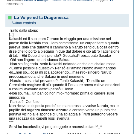
recensioni
La Volpe ed la Dragonessa
-
Ultimo capitolo
Tratto dalla storia:
[...]
Kakashi ed il suo team 7 erano in viaggio per una missione nel
paese della Nebbia con il loro committente, un carpentiere a quanto
pareva; solo che durante il cammino a Naruto sentì qualcosa dentro
di se che lo portò a piegarsi in due dal dolore e ciò attirò l’attenzione
di tutti, -Ehi Dobe che ti prende?- Seccato/Preoccupato Sasuke
-Ohi non fingere- quasi stanca Sakura
-Non sta fingendo- serio Kakashi notando anche del chakra rosso,
-“Com’è possibile questo?”- Pensò all’amato l’uomo avvicinandosi
-Io...non so... cosa mi stia accadendo... maestro- sincero Naruto
preoccupando anche Sakura in quel momento
-Naruto... cosa stai provando?- Tentò Kakashi, -“Di solito un
Cercoterio reagisce di più quando il Portatore prova cattive emozioni
o così mi avevano detto”- pensò il Jonin
-Non so, ma... un panico non mio- mormorò prima di cadere sulle
ginocchia
-Panico?- Confuso.
Non ricevette risposta perché un manto rosso avvolse Naruto, ma le
pupille del ragazzo rimasero azzurre e corsero verso un punto che
portava vicino alle sponde di una spiaggia e lì tutti poterono vedere
una ragazza dai capelli rossi svenuta.
***
Se vi ho incuriosito, vi prego leggete e recensite ciao! ^_^