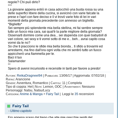
regole? Chi può dirlo?
***
La giovane appena entrò in casa adocchiò una busta rossa su una
delle superfici libere della cucina, si avvicinò con varie falcate la
prese e l'aprì con fare deciso e lì vi trovò varie foto di lei in vari
momenti della giornata precedente con annesso un biglietto.
*Biglietto*
Sei sempre più splendente mia bella stellina, mi fai sentire sempre
tutto un fuoco mia cara, sai qual'è la parte migliore della giornata?
Osservarti dormire come una dea... sei stupenda con quei babydoll di
vari colore, sei sexy e ti vorrei sotto di me e... beh... avrai capito cosa
vorrei da te no?
So che ti piacciono le sfide mia bella bionda... ti sfido a trovarmi ed
arrestarmi, ma fino dall'ora ogni volta che mi sentirò tutto un fuoco
appiccherò una fiammella per te.
Baci il tuo
Salamander
**
Spero di avervi incuriosito e recensite in tanti per favore a presto!
Autore:
ReikaDragneel94
|
Pubblicata:
13/06/17 | Aggiornata: 07/02/18 |
Rating:
Arancione
Genere:
Avventura, Romantico |
Capitoli:
11 | Completa
Tipo di coppia: Het |
Note:
Lemon, OOC |
Avvertimenti:
Nessuno
Personaggi: Natsu, Natsu/Lucy
Categoria:
Anime & Manga
>
Fairy Tail
| Leggi le
35
recensioni
Fairy Tail
-
Ultimo capitolo
Ero appena sceso dal treno che alle mie orecchie sentii del