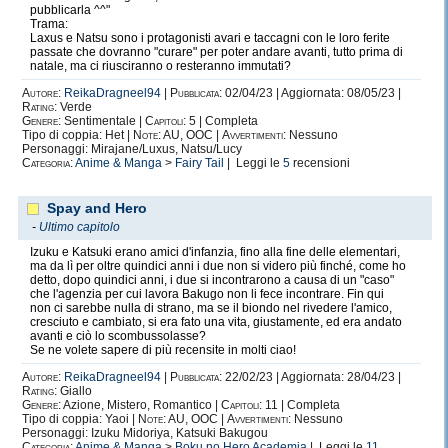
pubblicarla ^^"
Trama:
Laxus e Natsu sono i protagonisti avari e taccagni con le loro ferite
passate che dovranno "curare" per poter andare avanti, tutto prima di
natale, ma ci riusciranno o resteranno immutati?
Autore:
ReikaDragneel94
|
Pubblicata:
02/04/23 | Aggiornata: 08/05/23 |
Rating:
Verde
Genere:
Sentimentale |
Capitoli:
5 | Completa
Tipo di coppia: Het |
Note:
AU, OOC |
Avvertimenti:
Nessuno
Personaggi: Mirajane/Luxus, Natsu/Lucy
Categoria:
Anime & Manga
>
Fairy Tail
| Leggi le
5
recensioni
Spay and Hero
-
Ultimo capitolo
Izuku e Katsuki erano amici d'infanzia, fino alla fine delle elementari,
ma da lì per oltre quindici anni i due non si videro più finché, come ho
detto, dopo quindici anni, i due si incontrarono a causa di un "caso"
che l'agenzia per cui lavora Bakugo non li fece incontrare. Fin qui
non ci sarebbe nulla di strano, ma se il biondo nel rivedere l'amico,
cresciuto e cambiato, si era fato una vita, giustamente, ed era andato
avanti e ciò lo scombussolasse?
Se ne volete sapere di più recensite in molti ciao!
Autore:
ReikaDragneel94
|
Pubblicata:
22/02/23 | Aggiornata: 28/04/23 |
Rating:
Giallo
Genere:
Azione, Mistero, Romantico |
Capitoli:
11 | Completa
Tipo di coppia: Yaoi |
Note:
AU, OOC |
Avvertimenti:
Nessuno
Personaggi: Izuku Midoriya, Katsuki Bakugou
Categoria:
Anime & Manga
>
Boku no Hero Academia
| Leggi le
11