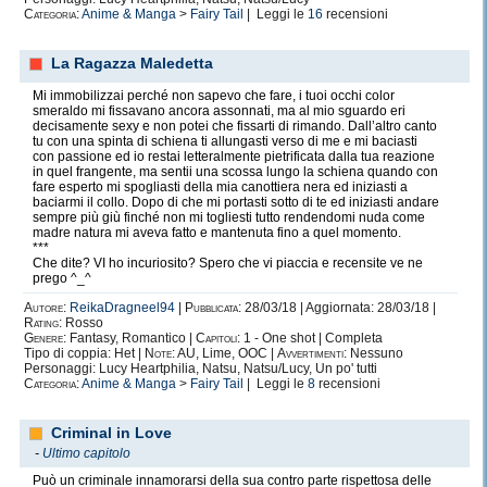
Categoria:
Anime & Manga
>
Fairy Tail
| Leggi le
16
recensioni
La Ragazza Maledetta
Mi immobilizzai perché non sapevo che fare, i tuoi occhi color
smeraldo mi fissavano ancora assonnati, ma al mio sguardo eri
decisamente sexy e non potei che fissarti di rimando. Dall’altro canto
tu con una spinta di schiena ti allungasti verso di me e mi baciasti
con passione ed io restai letteralmente pietrificata dalla tua reazione
in quel frangente, ma sentii una scossa lungo la schiena quando con
fare esperto mi spogliasti della mia canottiera nera ed iniziasti a
baciarmi il collo. Dopo di che mi portasti sotto di te ed iniziasti andare
sempre più giù finché non mi togliesti tutto rendendomi nuda come
madre natura mi aveva fatto e mantenuta fino a quel momento.
***
Che dite? VI ho incuriosito? Spero che vi piaccia e recensite ve ne
prego ^_^
Autore:
ReikaDragneel94
|
Pubblicata:
28/03/18 | Aggiornata: 28/03/18 |
Rating:
Rosso
Genere:
Fantasy, Romantico |
Capitoli:
1 - One shot | Completa
Tipo di coppia: Het |
Note:
AU, Lime, OOC |
Avvertimenti:
Nessuno
Personaggi: Lucy Heartphilia, Natsu, Natsu/Lucy, Un po' tutti
Categoria:
Anime & Manga
>
Fairy Tail
| Leggi le
8
recensioni
Criminal in Love
-
Ultimo capitolo
Può un criminale innamorarsi della sua contro parte rispettosa delle