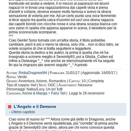
trambusto ed andai a vedere, lì in mezzo ai paparazzi ed alcuni
ragazzi in vi trovai una ragazza/donna dai capelli viola e piena
d'anelli e collane, doveva essere molto famosa e avevo la strana
sensazione di volerla per me. Ad un certo punto una voce femminile
si fece spazio tra quella calca d'uomini ed uscì una strana ragazza
dai capelli biondi con ciocche rosse e una strana sciarpa bianca con
uno zaino in spalla che appena apparve in scena, il desiderio per la
prima sconosciuta scomparve.
***
Ciao Gente! Sono tornata con un'altra storia, il titolo potrebbe
cambiare, però è più o meno la stessa, solo che... non vi dico latro, se
volete scoprire di che si tratta seguitemi e leggetemi.
Questa storia la dedico a tre autrici, la prima è quella che mi ha
insegnato a scrivere meglio è Seremity93, poi a Gliulia_Cullen ed
infine a Delavega ^_^ che anche se silenziosamente mi ha seguito
fin qui la ringrazio per avermi seguito ^_^ A presto
Autore:
ReikaDragneel94
|
Pubblicata:
31/01/17 | Aggiornata: 16/05/17 |
Rating:
Verde
Genere:
Avventura, Azione, Romantico |
Capitoli:
10 | Completa
Tipo di coppia: Het |
Note:
OOC |
Avvertimenti:
Nessuno
Personaggi: Natsu/Lucy, Un po' tutti
Categoria:
Anime & Manga
>
Fairy Tail
| Leggi le
28
recensioni
L'Angelo e il Demone
-
Ultimo capitolo
Ciao sono di nuovo io! ^^" Allora come già detto in Dragonia, anche
L'Angelo e il Demone verrà ripubblicata, più "corretta" di prima anche
grazie di Serenity93 che stimo, allora per chi nono conosce questa