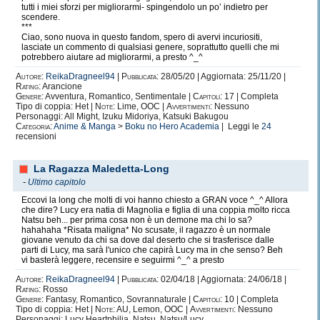
tutti i miei sforzi per migliorarmi- spingendolo un po’ indietro per
scendere.
***
Ciao, sono nuova in questo fandom, spero di avervi incuriositi,
lasciate un commento di qualsiasi genere, soprattutto quelli che mi
potrebbero aiutare ad migliorarmi, a presto ^_^
Autore:
ReikaDragneel94
|
Pubblicata:
28/05/20 | Aggiornata: 25/11/20 |
Rating:
Arancione
Genere:
Avventura, Romantico, Sentimentale |
Capitoli:
17 | Completa
Tipo di coppia: Het |
Note:
Lime, OOC |
Avvertimenti:
Nessuno
Personaggi: All Might, Izuku Midoriya, Katsuki Bakugou
Categoria:
Anime & Manga
>
Boku no Hero Academia
| Leggi le
24
recensioni
La Ragazza Maledetta-Long
-
Ultimo capitolo
Eccovi la long che molti di voi hanno chiesto a GRAN voce ^_^ Allora
che dire? Lucy era natia di Magnolia e figlia di una coppia molto ricca
Natsu beh... per prima cosa non è un demone ma chi lo sa?
hahahaha *Risata maligna* No scusate, il ragazzo è un normale
giovane venuto da chi sa dove dal deserto che si trasferisce dalle
parti di Lucy, ma sarà l'unico che capirà Lucy ma in che senso? Beh
vi basterà leggere, recensire e seguirmi ^_^ a presto
Autore:
ReikaDragneel94
|
Pubblicata:
02/04/18 | Aggiornata: 24/06/18 |
Rating:
Rosso
Genere:
Fantasy, Romantico, Sovrannaturale |
Capitoli:
10 | Completa
Tipo di coppia: Het |
Note:
AU, Lemon, OOC |
Avvertimenti:
Nessuno
Personaggi: Lucy Heartphilia, Natsu, Natsu/Lucy