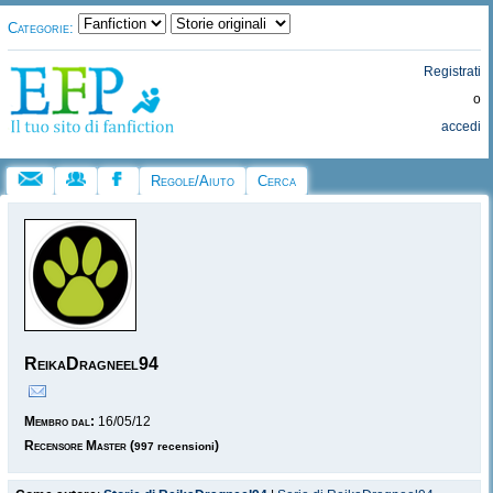
Categorie:
Registrati
o
accedi
Regole/Aiuto
Cerca
ReikaDragneel94
Membro dal:
16/05/12
Recensore Master
(
)
997 recensioni