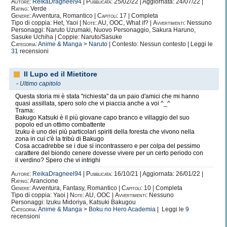
Autore:
ReikaDragneel94
|
Pubblicata:
25/02/22 | Aggiornata: 24/07/22 |
Rating:
Verde
Genere:
Avventura, Romantico |
Capitoli:
17 | Completa
Tipo di coppia: Het, Yaoi |
Note:
AU, OOC, What if? |
Avvertimenti:
Nessuno
Personaggi: Naruto Uzumaki, Nuovo Personaggio, Sakura Haruno,
Sasuke Uchiha | Coppie: Naruto/Sasuke
Categoria:
Anime & Manga
>
Naruto
| Contesto: Nessun contesto | Leggi le
31
recensioni
Il Lupo ed il Mietitore
-
Ultimo capitolo
Questa storia mi è stata "richiesta" da un paio d'amici che mi hanno
quasi assillata, spero solo che vi piaccia anche a voi ^_^
Trama:
Bakugo Katsuki è il più giovane capo branco e villaggio del suo
popolo ed un ottimo combattente
Izuku è uno dei più particolari spiriti della foresta che vivono nella
zona in cui c'è la tribù di Bakugo
Cosa accadrebbe se i due si incontrassero e per colpa del pessimo
carattere del biondo cenere dovesse vivere per un certo periodo con
il verdino? Spero che vi intrighi
Autore:
ReikaDragneel94
|
Pubblicata:
16/10/21 | Aggiornata: 26/01/22 |
Rating:
Arancione
Genere:
Avventura, Fantasy, Romantico |
Capitoli:
10 | Completa
Tipo di coppia: Yaoi |
Note:
AU, OOC |
Avvertimenti:
Nessuno
Personaggi: Izuku Midoriya, Katsuki Bakugou
Categoria:
Anime & Manga
>
Boku no Hero Academia
| Leggi le
9
recensioni