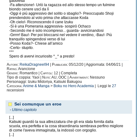
gabbietta
-Fa attenzione!- Urlò la ragazza ed allo stesso tempo un fulmine
biondo cenere uscì da lì
-Oggi è più aggressivo del solito o sbaglio?- Preoccupato Shoji
prendendolo al volo prima che attaccasse Koda
-Oh cielo!- Riconoscendo il cane Izuku
-Sì è una Pomerania aggressiva- sospirò Ochaco
-Secondo me è solo incompreso... guarda- avvicinandosi
-Grrrrr! Bau!- Per poi bloccarsi nel vedere il verdino, -Bau!- Più
tranquillo spingendosi verso di lui
-Posso Koda?- Chiese all’amico
-Certo- stupito.
***
Spero di avervi incuriosito ^_^ a presto!
Autore:
ReikaDragneel94
|
Pubblicata:
05/12/20 | Aggiornata: 04/06/21 |
Rating:
Arancione
Genere:
Romantico |
Capitoli:
12 | Completa
Tipo di coppia: Yaoi |
Note:
AU, OOC |
Avvertimenti:
Nessuno
Personaggi: Izuku Midoriya, Katsuki Bakugou
Categoria:
Anime & Manga
>
Boku no Hero Academia
| Leggi le
27
recensioni
Sei comunque un eroe
-
Ultimo capitolo
[...]
Katsuki guardò la sua attrezzatura che gli era stata fornita dalla
scuola, era perfetta e la cosa straordinaria sembrava perfino migliore
di come l'aveva immaginata, la indossò con orgoglio.
[...]