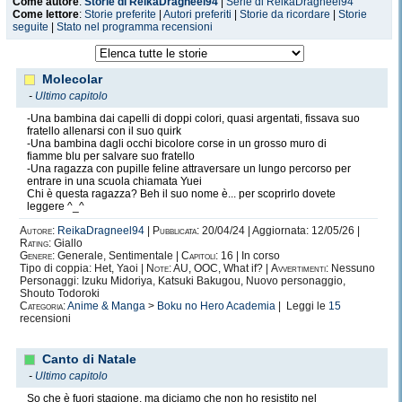
Come autore
:
Storie di ReikaDragneel94
|
Serie di ReikaDragneel94
Come lettore
:
Storie preferite
|
Autori preferiti
|
Storie da ricordare
|
Storie
seguite
|
Stato nel programma recensioni
Molecolar
-
Ultimo capitolo
-Una bambina dai capelli di doppi colori, quasi argentati, fissava suo
fratello allenarsi con il suo quirk
-Una bambina dagli occhi bicolore corse in un grosso muro di
fiamme blu per salvare suo fratello
-Una ragazza con pupille feline attraversare un lungo percorso per
entrare in una scuola chiamata Yuei
Chi è questa ragazza? Beh il suo nome è... per scoprirlo dovete
leggere ^_^
Autore:
ReikaDragneel94
|
Pubblicata:
20/04/24 | Aggiornata: 12/05/26 |
Rating:
Giallo
Genere:
Generale, Sentimentale |
Capitoli:
16 | In corso
Tipo di coppia: Het, Yaoi |
Note:
AU, OOC, What if? |
Avvertimenti:
Nessuno
Personaggi: Izuku Midoriya, Katsuki Bakugou, Nuovo personaggio,
Shouto Todoroki
Categoria:
Anime & Manga
>
Boku no Hero Academia
| Leggi le
15
recensioni
Canto di Natale
-
Ultimo capitolo
So che è fuori stagione, ma diciamo che non ho resistito nel