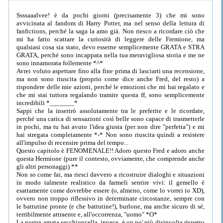
Ssssaaalvee! è da pochi giorni (precisamente 3) che mi sono
avvicinata al fandom di Harry Potter, ma nel senso della lettura di
fanfictions, perché la saga la amo già. Non riesco a ricordare ciò che
mi ha fatto scattare la curiosità di leggere delle Fremione, ma
qualsiasi cosa sia stato, devo esserne semplicemente GRATA e STRA
GRATA, perché sono incappata nella tua meravigliosa storia e me ne
sono innamorata follemente *^*
Avrei voluto aspettare fino alla fine prima di lasciarti una recensione,
ma non sono riuscita (proprio come dice anche Fred, del resto) a
rispondere delle mie azioni, perché le emozioni che mi hai regalato e
che mi stai tuttora regalando tramite questa ff, sono semplicemente
incredibili *_______*
Sappi che la inserirò assolutamente tra le preferite e le ricordate,
perché una carica di sensazioni così belle sono capace di trasmetterle
in pochi, ma tu hai avuto l'idea giusta (per non dire "perfetta") e mi
hai stregata completamente *-* Non sono riuscita quindi a resistere
all'impulso di recensire prima del tempo...
Questo capitolo è FENOMENALE!! Adoro questo Fred e adoro anche
questa Hermione (pure il contesto, ovviamente, che comprende anche
gli altri personaggi) **
Non so come fai, ma riesci davvero a ricostruire dialoghi e situazioni
in modo talmente realistico da farmeli sentire vivi: il gemello è
esattamente come dovrebbe essere (o, almeno, come lo vorrei io XD),
ovvero non troppo riflessivo in determinate circostanze, sempre con
le battutine pronte (e che battutine!), burlone, ma anche sicuro di sé,
terribilmente attraente e, all'occorrenza, "uomo" *O*
La nostra amata secchioncella, invece, è un po' più disinvolta rispetto