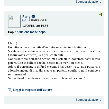
Segnala violazione
Parigi45
Recensore Junior
13/06/15, ore 16:56
Cap. 1:
qualche mese dopo
Ciao :)
Ho letto la tua storia tutta d'un fiato..mi è piaciuta tantissimo :)
Sei stata davvero bravissima sia per il modo in cui hai scritto la storia
( scorrevole e corretta) , sia per i contenuti.
Nonostante sia dell'anno scorso mi è sembrato doveroso darti il mio
parere. Con la bella ff che hai scritto te lo meriti in pieno.
Adoro il personaggio di Fred e, come l hai descritto tu, non posso che
adorarlo ancora di più. Hai creato un perfetto equilibro tra il comico e
sentimentale!
Se decidessi di scrivere altre storie su HP fammelo sapere.:)
Leggi la risposta dell'autore
Segnala violazione