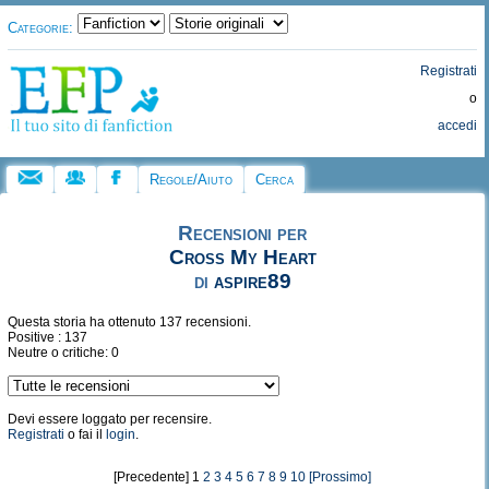
Categorie:
Registrati
o
accedi
Regole/Aiuto
Cerca
Recensioni per
Cross My Heart
di
aspire89
Questa storia ha ottenuto 137 recensioni.
Positive : 137
Neutre o critiche: 0
Devi essere loggato per recensire.
Registrati
o fai il
login
.
[Precedente] 1
2
3
4
5
6
7
8
9
10
[Prossimo]