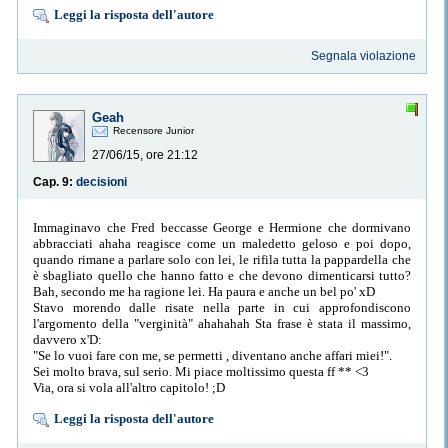
Leggi la risposta dell'autore
Segnala violazione
Geah
Recensore Junior
27/06/15, ore 21:12
Cap. 9:
decisioni
Immaginavo che Fred beccasse George e Hermione che dormivano
abbracciati ahaha reagisce come un maledetto geloso e poi dopo,
quando rimane a parlare solo con lei, le rifila tutta la pappardella che
è sbagliato quello che hanno fatto e che devono dimenticarsi tutto?
Bah, secondo me ha ragione lei. Ha paura e anche un bel po' xD
Stavo morendo dalle risate nella parte in cui approfondiscono
l'argomento della "verginità" ahahahah Sta frase è stata il massimo,
davvero x'D:
"Se lo vuoi fare con me, se permetti , diventano anche affari miei!".
Sei molto brava, sul serio. Mi piace moltissimo questa ff ** <3
Via, ora si vola all'altro capitolo! ;D
Leggi la risposta dell'autore