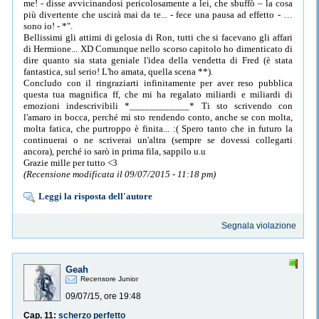
me! - disse avvicinandosi pericolosamente a lei, che sbuffò – la cosa
più divertente che uscirà mai da te... - fece una pausa ad effetto - …
sono io! - *".
Bellissimi gli attimi di gelosia di Ron, tutti che si facevano gli affari
di Hermione... XD Comunque nello scorso capitolo ho dimenticato di
dire quanto sia stata geniale l'idea della vendetta di Fred (è stata
fantastica, sul serio! L'ho amata, quella scena **).
Concludo con il ringraziarti infinitamente per aver reso pubblica
questa tua magnifica ff, che mi ha regalato miliardi e miliardi di
emozioni indescrivibili *____________* Ti sto scrivendo con
l'amaro in bocca, perché mi sto rendendo conto, anche se con molta,
molta fatica, che purtroppo è finita... :( Spero tanto che in futuro la
continuerai o ne scriverai un'altra (sempre se dovessi collegarti
ancora), perché io sarò in prima fila, sappilo u.u
Grazie mille per tutto <3
(Recensione modificata il 09/07/2015 - 11:18 pm)
Leggi la risposta dell'autore
Segnala violazione
Geah
Recensore Junior
09/07/15, ore 19:48
Cap. 11:
scherzo perfetto