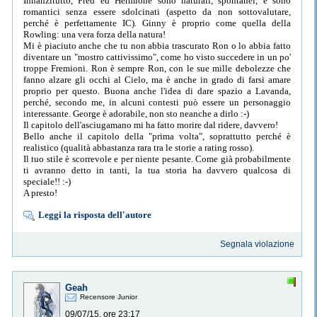
Innanzitutto, Fred ed Hermione sono naturali, spontanei, e sono
romantici senza essere sdolcinati (aspetto da non sottovalutare,
perché è perfettamente IC). Ginny è proprio come quella della
Rowling: una vera forza della natura!
Mi è piaciuto anche che tu non abbia trascurato Ron o lo abbia fatto
diventare un "mostro cattivissimo", come ho visto succedere in un po'
troppe Fremioni. Ron è sempre Ron, con le sue mille debolezze che
fanno alzare gli occhi al Cielo, ma è anche in grado di farsi amare
proprio per questo. Buona anche l'idea di dare spazio a Lavanda,
perché, secondo me, in alcuni contesti può essere un personaggio
interessante. George è adorabile, non sto neanche a dirlo :-)
Il capitolo dell'asciugamano mi ha fatto morire dal ridere, davvero!
Bello anche il capitolo della "prima volta", soprattutto perché è
realistico (qualità abbastanza rara tra le storie a rating rosso).
Il tuo stile è scorrevole e per niente pesante. Come già probabilmente
ti avranno detto in tanti, la tua storia ha davvero qualcosa di
speciale!! :-)
A presto!
Leggi la risposta dell'autore
Segnala violazione
Geah
Recensore Junior
09/07/15, ore 23:17