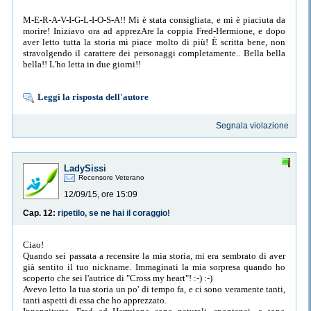
M-E-R-A-V-I-G-L-I-O-S-A!! Mi è stata consigliata, e mi è piaciuta da
morire! Iniziavo ora ad apprezAre la coppia Fred-Hermione, e dopo
aver letto tutta la storia mi piace molto di più! È scritta bene, non
stravolgendo il carattere dei personaggi completamente.. Bella bella
bella!! L'ho letta in due giorni!!
Leggi la risposta dell'autore
Segnala violazione
LadySissi
Recensore Veterano
12/09/15, ore 15:09
Cap. 12:
ripetilo, se ne hai il coraggio!
Ciao!
Quando sei passata a recensire la mia storia, mi era sembrato di aver
già sentito il tuo nickname. Immaginati la mia sorpresa quando ho
scoperto che sei l'autrice di "Cross my heart"! :-) :-)
Avevo letto la tua storia un po' di tempo fa, e ci sono veramente tanti,
tanti aspetti di essa che ho apprezzato.