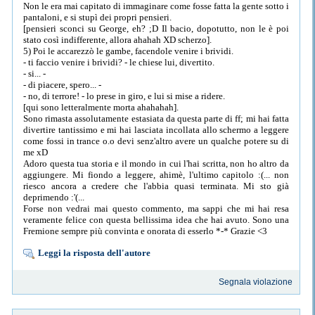
Non le era mai capitato di immaginare come fosse fatta la gente sotto i
pantaloni, e si stupì dei propri pensieri.
[pensieri sconci su George, eh? ;D Il bacio, dopotutto, non le è poi
stato così indifferente, allora ahahah XD scherzo].
5) Poi le accarezzò le gambe, facendole venire i brividi.
- ti faccio venire i brividi? - le chiese lui, divertito.
- si... -
- di piacere, spero... -
- no, di terrore! - lo prese in giro, e lui si mise a ridere.
[qui sono letteralmente morta ahahahah].
Sono rimasta assolutamente estasiata da questa parte di ff; mi hai fatta
divertire tantissimo e mi hai lasciata incollata allo schermo a leggere
come fossi in trance o.o devi senz'altro avere un qualche potere su di
me xD
Adoro questa tua storia e il mondo in cui l'hai scritta, non ho altro da
aggiungere. Mi fiondo a leggere, ahimè, l'ultimo capitolo :(... non
riesco ancora a credere che l'abbia quasi terminata. Mi sto già
deprimendo :'(...
Forse non vedrai mai questo commento, ma sappi che mi hai resa
veramente felice con questa bellissima idea che hai avuto. Sono una
Fremione sempre più convinta e onorata di esserlo *-* Grazie <3
Leggi la risposta dell'autore
Segnala violazione