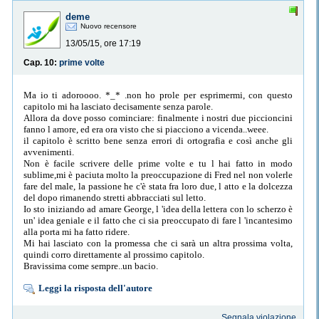
deme
Nuovo recensore
13/05/15, ore 17:19
Cap. 10:
prime volte
Ma io ti adoroooo. *_* .non ho prole per esprimermi, con questo
capitolo mi ha lasciato decisamente senza parole.
Allora da dove posso cominciare: finalmente i nostri due piccioncini
fanno l amore, ed era ora visto che si piacciono a vicenda..weee.
il capitolo è scritto bene senza errori di ortografia e così anche gli
avvenimenti.
Non è facile scrivere delle prime volte e tu l hai fatto in modo
sublime,mi è paciuta molto la preoccupazione di Fred nel non volerle
fare del male, la passione he c'è stata fra loro due, l atto e la dolcezza
del dopo rimanendo stretti abbracciati sul letto.
Io sto iniziando ad amare George, l 'idea della lettera con lo scherzo è
un' idea geniale e il fatto che ci sia preoccupato di fare l 'incantesimo
alla porta mi ha fatto ridere.
Mi hai lasciato con la promessa che ci sarà un altra prossima volta,
quindi corro direttamente al prossimo capitolo.
Bravissima come sempre..un bacio.
Leggi la risposta dell'autore
Segnala violazione