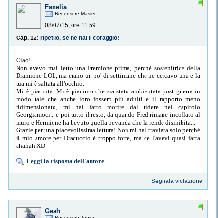
Fanelia
Recensore Master
08/07/15, ore 11:59
Cap. 12:
ripetilo, se ne hai il coraggio!
Ciao!
Non avevo mai letto una Fremione prima, perchè sostenitrice della
Dramione LOL, ma erano un po' di settimane che ne cercavo una e la
tua mi è saltata all'occhio.
Mi è piaciuta. Mi è piaciuto che sia stato ambientata post guerra in
modo tale che anche loro fossero più adulti e il rapporto meno
ridimensionato, mi hai fatto morire dal ridere nel capitolo
Georgiamoci... e poi tutto il resto, da quando Fred rimane incollato al
muro e Hermione ha bevuto quella bevanda che la rende disinibita...
Grazie per una piacevolissima lettura! Non mi hai traviata solo perché
il mio amore per Dracuccio è troppo forte, ma ce l'avevi quasi fatta
ahahah XD
Leggi la risposta dell'autore
Segnala violazione
Geah
Recensore Junior