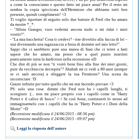
a come la conosciamo e questo fatto mi piace assai! Per il resto mi
sembra la copia spiccicata dell'Hermione che abbiamo tutti ben
presente, quindi complimenti! <3
Ti voglio riportare di seguito solo due battute di Fred che ho amato
da morire *_*:
- "Allora Granger, vuoi vedermi ancora nudo o mi ridai i miei
vestiti?".
- "La mia bacchetta! Cosa ti credevi? - rise divertito alla faccia di lei –
stai diventando una ragazzaccia a forza di dormire nel mio letto!".
Sappi che ci sarebbero pure una marea di frasi che ci terrei a farti
sapere che ho amato, ma penso che a quel punto inserirei
praticamente tutta la fanfiction nella recensione xD
Che dire di più se non "ti vorrò bene fino alla fine dei miei giorni,
pure da vecchiaccia decrepita"? Ahahah mi ci vedi a 80 anni (sempre
se ci sarò ancora) a rileggere la tua Fremione? Una scena da
incorniciare :'D
Grazie infinite per tutto quello che mi stai facendo provare <3
PS: solo una cosa: dimmi che Fred non ha i capelli lunghi, ti
scongiuro :(... non mi piace proprio con i capelli come in "Harry
Potter e il calice di fuoco" >.< Se così fosse, continuerò lo stesso ad
immaginarmelo con i capelli che ha in "Harry Potter e i Doni della
Morte" =D
(Recensione modificata il 24/06/2015 - 08:56 pm)
(Recensione modificata il 24/06/2015 - 09:07 pm)
Leggi la risposta dell'autore