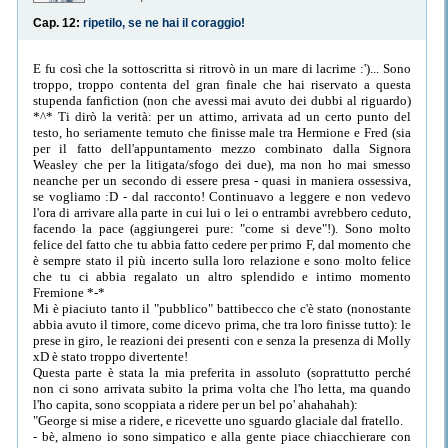
Cap. 12:
ripetilo, se ne hai il coraggio!
E fu così che la sottoscritta si ritrovò in un mare di lacrime :')... Sono
troppo, troppo contenta del gran finale che hai riservato a questa
stupenda fanfiction (non che avessi mai avuto dei dubbi al riguardo)
*^* Ti dirò la verità: per un attimo, arrivata ad un certo punto del
testo, ho seriamente temuto che finisse male tra Hermione e Fred (sia
per il fatto dell'appuntamento mezzo combinato dalla Signora
Weasley che per la litigata/sfogo dei due), ma non ho mai smesso
neanche per un secondo di essere presa - quasi in maniera ossessiva,
se vogliamo :D - dal racconto! Continuavo a leggere e non vedevo
l'ora di arrivare alla parte in cui lui o lei o entrambi avrebbero ceduto,
facendo la pace (aggiungerei pure: "come si deve"!). Sono molto
felice del fatto che tu abbia fatto cedere per primo F, dal momento che
è sempre stato il più incerto sulla loro relazione e sono molto felice
che tu ci abbia regalato un altro splendido e intimo momento
Fremione *-*
Mi è piaciuto tanto il "pubblico" battibecco che c'è stato (nonostante
abbia avuto il timore, come dicevo prima, che tra loro finisse tutto): le
prese in giro, le reazioni dei presenti con e senza la presenza di Molly
xD è stato troppo divertente!
Questa parte è stata la mia preferita in assoluto (soprattutto perché
non ci sono arrivata subito la prima volta che l'ho letta, ma quando
l'ho capita, sono scoppiata a ridere per un bel po' ahahahah):
"George si mise a ridere, e ricevette uno sguardo glaciale dal fratello.
- bè, almeno io sono simpatico e alla gente piace chiacchierare con