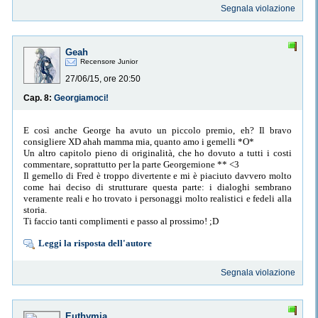
Segnala violazione
Geah
Recensore Junior
27/06/15, ore 20:50
Cap. 8:
Georgiamoci!
E così anche George ha avuto un piccolo premio, eh? Il bravo
consigliere XD ahah mamma mia, quanto amo i gemelli *O*
Un altro capitolo pieno di originalità, che ho dovuto a tutti i costi
commentare, soprattutto per la parte Georgemione ** <3
Il gemello di Fred è troppo divertente e mi è piaciuto davvero molto
come hai deciso di strutturare questa parte: i dialoghi sembrano
veramente reali e ho trovato i personaggi molto realistici e fedeli alla
storia.
Ti faccio tanti complimenti e passo al prossimo! ;D
Leggi la risposta dell'autore
Segnala violazione
Euthymia