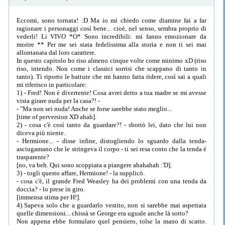
Eccomi, sono tornata! :D Ma io mi chiedo come diamine fai a far
ragionare i personaggi così bene... cioè, nel senso, sembra proprio di
vederli! Li VIVO *O* Sono incredibili: mi fanno emozionare da
morire ** Per me sei stata fedelissima alla storia e non ti sei mai
allontanata dal loro carattere.
In questo capitolo ho riso almeno cinque volte come minimo xD (riso
riso, intendo. Non come i classici sorrisi che scappano di tanto in
tanto). Ti riporto le battute che mi hanno fatta ridere, così sai a quali
mi riferisco in particolare:
1) - Fred! Non è divertente! Cosa avrei detto a tua madre se mi avesse
vista girare nuda per la casa?! -
- "Ma non sei nuda! Anche se forse sarebbe stato meglio...
[time of perversion XD ahah].
2) - cosa c'è così tanto da guardare?! - sbottò lei, dato che lui non
diceva più niente.
- Hermione... - disse infine, distogliendo lo sguardo dalla tenda-
asciugamano che le stringeva il corpo - ti sei resa conto che la tenda è
trasparente?
[no, va beh. Qui sono scoppiata a piangere ahahahah :'D].
3) - togli questo affare, Hermione! - la supplicò.
- cosa c'è, il grande Fred Weasley ha dei problemi con una tenda da
doccia? - lo prese in giro.
[immensa stima per H!].
4) Sapeva solo che a guardarlo vestito, non si sarebbe mai aspettata
quelle dimensioni... chissà se George era uguale anche là sotto?
Non appena ebbe formulato quel pensiero, tolse la mano di scatto.