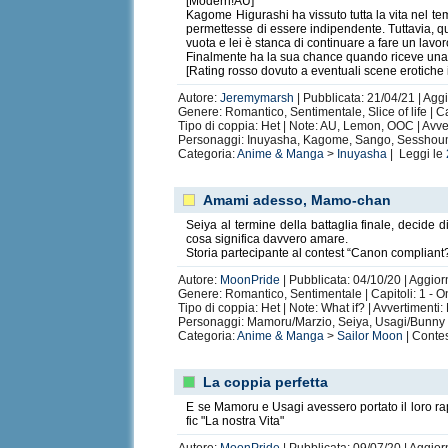
[Modern!AU]
Kagome Higurashi ha vissuto tutta la vita nel tem
permettesse di essere indipendente. Tuttavia, qu
vuota e lei è stanca di continuare a fare un lavor
Finalmente ha la sua chance quando riceve una 
[Rating rosso dovuto a eventuali scene erotiche in 
Autore:
Jeremymarsh
| Pubblicata: 21/04/21 | Agg
Genere: Romantico, Sentimentale, Slice of life | C
Tipo di coppia: Het | Note: AU, Lemon, OOC | Avve
Personaggi: Inuyasha, Kagome, Sango, Sesshou
Categoria:
Anime & Manga
>
Inuyasha
| Leggi le
Amami adesso, Mamo-chan
Seiya al termine della battaglia finale, decide d
cosa significa davvero amare.
Storia partecipante al contest “Canon compliant? 
Autore:
MoonPride
| Pubblicata: 04/10/20 | Aggior
Genere: Romantico, Sentimentale | Capitoli: 1 - 
Tipo di coppia: Het | Note: What if? | Avvertimenti
Personaggi: Mamoru/Marzio, Seiya, Usagi/Bunny
Categoria:
Anime & Manga
>
Sailor Moon
| Contes
La coppia perfetta
E se Mamoru e Usagi avessero portato il loro ra
fic "La nostra Vita"