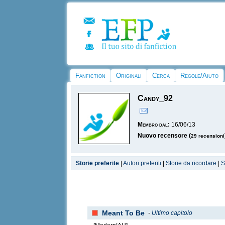
Fanfiction
Originali
Cerca
Regole/Aiuto
Candy_92
Membro dal:
16/06/13
Nuovo recensore (
29 recensioni
Storie preferite
|
Autori preferiti
|
Storie da ricordare
|
S
Meant To Be
-
Ultimo capitolo