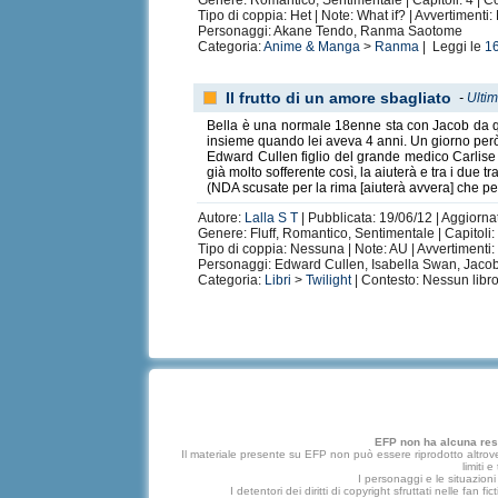
Genere: Romantico, Sentimentale | Capitoli: 4 | 
Tipo di coppia: Het | Note: What if? | Avvertimenti
Personaggi: Akane Tendo, Ranma Saotome
Categoria:
Anime & Manga
>
Ranma
| Leggi le
1
Il frutto di un amore sbagliato
-
Ultim
Bella è una normale 18enne sta con Jacob da qua
insieme quando lei aveva 4 anni. Un giorno però
Edward Cullen figlio del grande medico Carlise 
già molto sofferente così, la aiuterà e tra i due 
(NDA scusate per la rima [aiuterà avvera] che p
Autore:
Lalla S T
| Pubblicata: 19/06/12 | Aggiorna
Genere: Fluff, Romantico, Sentimentale | Capitoli: 
Tipo di coppia: Nessuna | Note: AU | Avvertimenti
Personaggi: Edward Cullen, Isabella Swan, Jacob 
Categoria:
Libri
>
Twilight
| Contesto: Nessun libro
EFP non ha alcuna respo
Il materiale presente su EFP non può essere riprodotto altrove
limiti 
I personaggi e le situazioni 
I detentori dei diritti di copyright sfruttati nelle f