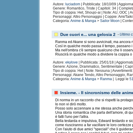
Autore:
luciadom
| Pubblicata: 18/10/09 | Aggiorn
Genere: Romantico, Triste | Capitoli: 34 | Comple
Tipo di coppia: Het, Shoujo-ai | Note: AU, OOC | 
Personaggi: Altro Personaggio | Coppie: Ami/Tai
Categoria:
Anime & Manga
>
Sailor Moon
| Contes
Due cuori e... una gelosia 2
-
Ultimo c
Ranma ed Akane si sono avvicinati, ma ancora non
Così in qualche modo passa il tempo, passano i m
Ma nell'ombra c'è sempre qualcuno che li osserv
Riuscirà in qualche modo a dividere la coppia o 
Autore:
ekylove
| Pubblicata: 25/01/18 | Aggiornata
Genere: Azione, Drammatico, Sentimentale | Capit
Tipo di coppia: Het | Note: Nessuna | Avvertiment
Personaggi: Akane Tendo, Altro Personaggio, Ran
Categoria:
Anime & Manga
>
Ranma
| Leggi le
5
Insieme. - Il sincronismo delle anim
Di norma in un racconto che si rispetti la protago
Io non vi dirò molto.
Posso solo accennare a me stessa anche perché 
Una storia romantica che parla dell'amore, di que
è fatti l'uno per l'altra.
Bella testarda e impulsiva, Edward testardo e sic
come riusciranno a far vacillare le loro certezze 
Con l'aiuto di due amici "speciali" che li guider