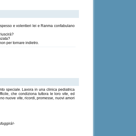
 spesso e volentieri lei e Ranma confabulano
riuscirà?
anzata?
on per tornare indietro.
to speciale. Lavora in una clinica pediatrica
cile, che condiziona tuttora le loro vite, ed
anno nuove vite, ricordi, promesse, nuovi amori
sfuggirà!-