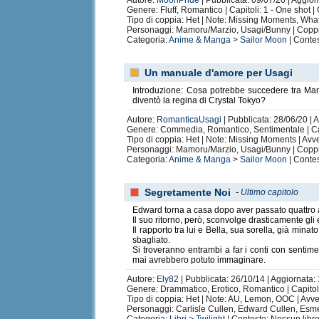
Autore:
MoonPride
| Pubblicata: 09/07/20 | Aggior
Genere: Fluff, Romantico | Capitoli: 1 - One shot 
Tipo di coppia: Het | Note: Missing Moments, What
Personaggi: Mamoru/Marzio, Usagi/Bunny | Copp
Categoria:
Anime & Manga
>
Sailor Moon
| Contes
Un manuale d'amore per Usagi
Introduzione: Cosa potrebbe succedere tra Mamo
diventò la regina di Crystal Tokyo?
Autore:
RomanticaUsagi
| Pubblicata: 28/06/20 | 
Genere: Commedia, Romantico, Sentimentale | Cap
Tipo di coppia: Het | Note: Missing Moments | Avv
Personaggi: Mamoru/Marzio, Usagi/Bunny | Copp
Categoria:
Anime & Manga
>
Sailor Moon
| Contes
Segretamente Noi
-
Ultimo capitolo
Edward torna a casa dopo aver passato quattro a
Il suo ritorno, però, sconvolge drasticamente gli e
Il rapporto tra lui e Bella, sua sorella, già min
sbagliato.
Si troveranno entrambi a far i conti con sentim
mai avrebbero potuto immaginare.
Autore:
Ely82
| Pubblicata: 26/10/14 | Aggiornata:
Genere: Drammatico, Erotico, Romantico | Capitol
Tipo di coppia: Het | Note: AU, Lemon, OOC | Avvert
Personaggi: Carlisle Cullen, Edward Cullen, Esm