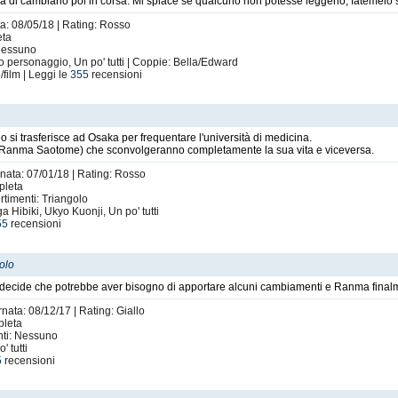
ndava di cambiarlo poi in corsa. Mi spiace se qualcuno non potesse leggerlo, fatemel
ta: 08/05/18 | Rating: Rosso
eta
 Nessuno
personaggio, Un po' tutti | Coppie: Bella/Edward
/film | Leggi le
355
recensioni
 si trasferisce ad Osaka per frequentare l'università di medicina.
to Ranma Saotome) che sconvolgeranno completamente la sua vita e viceversa.
rnata: 07/01/18 | Rating: Rosso
pleta
rtimenti: Triangolo
ibiki, Ukyo Kuonji, Un po' tutti
55
recensioni
tolo
 decide che potrebbe aver bisogno di apportare alcuni cambiamenti e Ranma finalm
rnata: 08/12/17 | Rating: Giallo
pleta
enti: Nessuno
 tutti
5
recensioni