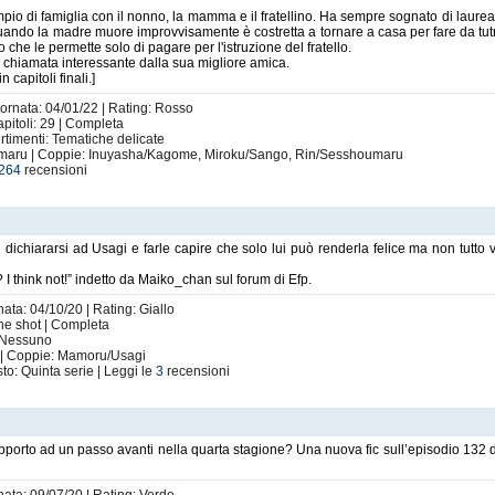
pio di famiglia con il nonno, la mamma e il fratellino. Ha sempre sognato di laurearsi
ando la madre muore improvvisamente è costretta a tornare a casa per fare da tutrice
o che le permette solo di pagare per l'istruzione del fratello.
chiamata interessante dalla sua migliore amica.
capitoli finali.]
iornata: 04/01/22 | Rating: Rosso
apitoli: 29 | Completa
rtimenti: Tematiche delicate
maru | Coppie: Inuyasha/Kagome, Miroku/Sango, Rin/Sesshoumaru
264
recensioni
i dichiararsi ad Usagi e farle capire che solo lui può renderla felice ma non tutto 
I think not!” indetto da Maiko_chan sul forum di Efp.
nata: 04/10/20 | Rating: Giallo
One shot | Completa
: Nessuno
 | Coppie: Mamoru/Usagi
to: Quinta serie | Leggi le
3
recensioni
pporto ad un passo avanti nella quarta stagione? Una nuova fic sull’episodio 132 d