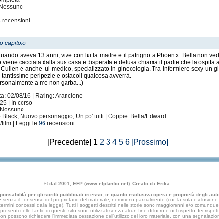
Completa
: Nessuno
6
recensioni
o capitolo
ndo aveva 13 anni, vive con lui la madre e il patrigno a Phoenix. Bella non vede 
 viene cacciata dalla sua casa e disperata e delusa chiama il padre che la ospita a
Cullen è anche lui medico, specializzato in ginecologia. Tra infermiere sexy un 
tra tantissime peripezie e ostacoli qualcosa avverrà.
ersonalmente a me non garba...)
ta: 02/08/16 | Rating: Arancione
25 | In corso
: Nessuno
Black, Nuovo personaggio, Un po' tutti | Coppie: Bella/Edward
/film | Leggi le
96
recensioni
[Precedente] 1
2
3
4
5
6
[Prossimo]
© dal 2001, EFP (www.efpfanfic.net). Creato da Erika.
nsabilità per gli scritti pubblicati in esso, in quanto esclusiva opera e proprietà degli autor
 senza il consenso del proprietario del materiale, nemmeno parzialmente (con la sola esclusione di
e termini concessi dalla legge). Tutti i soggetti descritti nelle storie sono maggiorenni e/o comunque fi
presenti nelle fanfic di questo sito sono utilizzati senza alcun fine di lucro e nel rispetto dei rispetti
an fiction possono richiedere l'immediata cessazione dell'utilizzo del loro materiale, con una segna