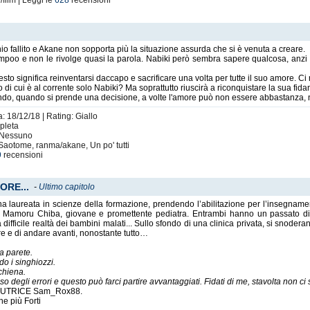
/film | Leggi le
628
recensioni
o fallito e Akane non sopporta più la situazione assurda che si è venuta a creare.
poo e non le rivolge quasi la parola. Nabiki però sembra sapere qualcosa, anzi
o significa reinventarsi daccapo e sacrificare una volta per tutte il suo amore. Ci 
i cui è al corrente solo Nabiki? Ma soprattutto riuscirà a riconquistare la sua fid
fondo, quando si prende una decisione, a volte l'amore può non essere abbastanza, n
: 18/12/18 | Rating: Giallo
pleta
: Nessuno
aotome, ranma/akane, Un po' tutti
9
recensioni
ORE...
-
Ultimo capitolo
 laureata in scienze della formazione, prendendo l’abilitazione per l’insegnamen
’è Mamoru Chiba, giovane e promettente pediatra. Entrambi hanno un passato diffi
 difficile realtà dei bambini malati... Sullo sfondo di una clinica privata, si snoder
ere e di andare avanti, nonostante tutto…
la parete.
do i singhiozzi.
schiena.
 degli errori e questo può farci partire avvantaggiati. Fidati di me, stavolta non ci 
AUTRICE Sam_Rox88.
e più Forti