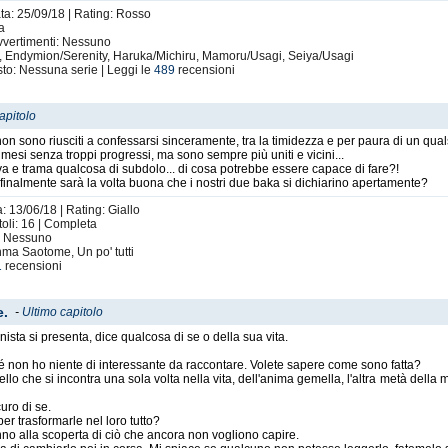
ata: 25/09/18 | Rating: Rosso
ta
Avvertimenti: Nessuno
ki, Endymion/Serenity, Haruka/Michiru, Mamoru/Usagi, Seiya/Usagi
to: Nessuna serie | Leggi le
489
recensioni
apitolo
 sono riusciti a confessarsi sinceramente, tra la timidezza e per paura di un qualsi
esi senza troppi progressi, ma sono sempre più uniti e vicini...
a e trama qualcosa di subdolo... di cosa potrebbe essere capace di fare?!
finalmente sarà la volta buona che i nostri due baka si dichiarino apertamente?
: 13/06/18 | Rating: Giallo
oli: 16 | Completa
i: Nessuno
ma Saotome, Un po' tutti
1
recensioni
e.
-
Ultimo capitolo
nista si presenta, dice qualcosa di se o della sua vita.
non ho niente di interessante da raccontare. Volete sapere come sono fatta?
llo che si incontra una sola volta nella vita, dell'anima gemella, l'altra metà della 
uro di se.
per trasformarle nel loro tutto?
anno alla scoperta di ciò che ancora non vogliono capire.