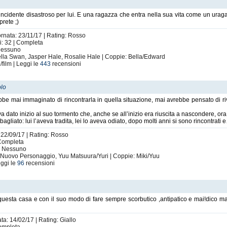
cidente disastroso per lui. E una ragazza che entra nella sua vita come un uraga
prete ;)
ornata: 23/11/17 | Rating: Rosso
i: 32 | Completa
 Nessuno
lla Swan, Jasper Hale, Rosalie Hale | Coppie: Bella/Edward
/film | Leggi le
443
recensioni
olo
e mai immaginato di rincontrarla in quella situazione, mai avrebbe pensato di rive
dato inizio al suo tormento che, anche se all’inizio era riuscita a nascondere, ora
gliato: lui l’aveva tradita, lei lo aveva odiato, dopo molti anni si sono rincontrati 
: 22/09/17 | Rating: Rosso
 Completa
i: Nessuno
, Nuovo Personaggio, Yuu Matsuura/Yuri | Coppie: Miki/Yuu
ggi le
96
recensioni
uesta casa e con il suo modo di fare sempre scorbutico ,antipatico e mai!dico m
ta: 14/02/17 | Rating: Giallo