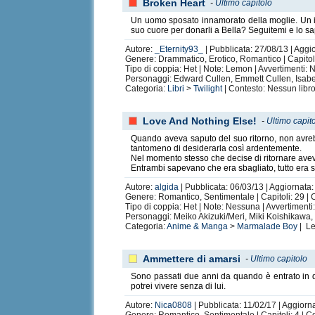
Broken Heart
-
Ultimo capitolo
Un uomo sposato innamorato della moglie. Un in
suo cuore per donarli a Bella? Seguitemi e lo sa
Autore:
_Eternity93_
| Pubblicata: 27/08/13 | Aggi
Genere: Drammatico, Erotico, Romantico | Capitol
Tipo di coppia: Het | Note: Lemon | Avvertimenti:
Personaggi: Edward Cullen, Emmett Cullen, Isabe
Categoria:
Libri
>
Twilight
| Contesto: Nessun libro
Love And Nothing Else!
-
Ultimo capit
Quando aveva saputo del suo ritorno, non avrebb
tantomeno di desiderarla così ardentemente.
Nel momento stesso che decise di ritornare aveva 
Entrambi sapevano che era sbagliato, tutto era sba
Autore:
algida
| Pubblicata: 06/03/13 | Aggiornata
Genere: Romantico, Sentimentale | Capitoli: 29 |
Tipo di coppia: Het | Note: Nessuna | Avvertiment
Personaggi: Meiko Akizuki/Meri, Miki Koishikawa
Categoria:
Anime & Manga
>
Marmalade Boy
| Le
Ammettere di amarsi
-
Ultimo capitolo
Sono passati due anni da quando è entrato in q
potrei vivere senza di lui.
Autore:
Nica0808
| Pubblicata: 11/02/17 | Aggiorna