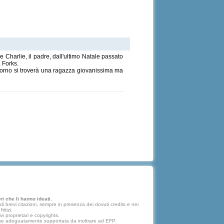
Charlie, il padre, dall'ultimo Natale passato
 Forks.
giorno si troverà una ragazza giovanissima ma
i che li hanno ideati.
 brevi citazioni, sempre in presenza dei dovuti credits e nei
ttizi.
vi proprietari e copyrights.
lazione adeguatamente supportata da inoltrare ad EFP.