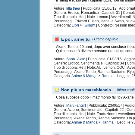
Il rating è rosso per i capitoli futuri, non mi a
Autore:
lilla thea
| Pubblicata: 15/06/12 | Aggiorna
Genere: Erotico, Romantico | Capitoli: 31 | Compl
Tipo di coppia: Het | Note: Lemon | Avvertimenti:
Personaggi: Edward Cullen, Isabella Swan, Nuovo 
Categoria:
Libri
>
Twilight
| Contesto: Nessun libro
E poi, arrivi tu
-
Ultimo capitolo
Akane Tendo, 20 anni, dopo aver concluso il liceo
Qui conoscerà diverse persone (tra cui un cer
Autore:
Sana_Akito
| Pubblicata: 01/08/16 | Aggio
Genere: Erotico, Sentimentale | Capitoli: 34 | Com
Tipo di coppia: Het | Note: AU, Lemon, OOC | Avve
Personaggi: Akane Tendo, Ranma Saotome, Ryoga H
Categoria:
Anime & Manga
>
Ranma
| Leggi le
2
Non più un maschiaccio
-
Ultimo capi
Cosa succede dopo il matrimonio fallito? Akane
Autore:
MaryFangirl
| Pubblicata: 23/06/17 | Aggio
Genere: Azione, Sentimentale | Capitoli: 22 | Com
Tipo di coppia: Het | Note: Traduzione | Avvertim
Personaggi: Akane Tendo, Ranma Saotome, Un po'
Categoria:
Anime & Manga
>
Ranma
| Leggi le
9