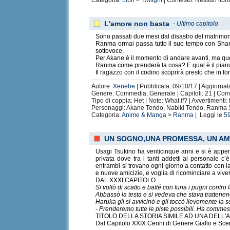
Categoria:
Libri
>
Twilight
| Contesto: Nessun libro
L'amore non basta
-
Ultimo capitolo
Sono passati due mesi dal disastro del matrimoni
Ranma ormai passa tutto il suo tempo con Sham
sottovoce.
Per Akane è il momento di andare avanti, ma quest
Ranma come prenderà la cosa? E qual è il piano d
Il ragazzo con il codino scoprirà presto che in 
Autore:
Xenebe
| Pubblicata: 09/10/17 | Aggiornata
Genere: Commedia, Generale | Capitoli: 21 | Com
Tipo di coppia: Het | Note: What if? | Avvertimenti
Personaggi: Akane Tendo, Nabiki Tendo, Ranma S
Categoria:
Anime & Manga
>
Ranma
| Leggi le
5
UN SOGNO,UNA PROMESSA, UN AM
Usagi Tsukino ha venticinque anni e si è appena
privata dove tra i tanti addetti al personale c
entrambi si trovano ogni giorno a contatto con la
e nuove amicizie, e voglia di ricominciare a viv
DAL XXXI CAPITOLO
Si voltò di scatto e batté con furia i pugni contro 
Abbassò la testa e si vedeva che stava trattenen
Haruka gli si avvicinò e gli toccò lievemente la 
- Prenderemo tutte le piste possibili. Ha commesso
TITOLO DELLA STORIA SIMILE AD UNA DELL'
Dal Capitolo XXIX Cenni di Genere Giallo e Scen