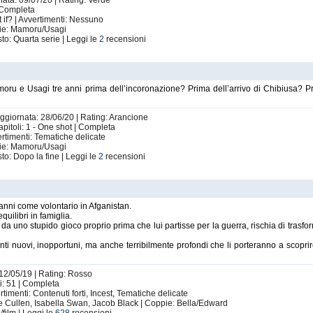
nata: 09/07/20 | Rating: Verde
| Completa
 if? | Avvertimenti: Nessuno
ie: Mamoru/Usagi
to: Quarta serie | Leggi le
2
recensioni
ru e Usagi tre anni prima dell’incoronazione? Prima dell’arrivo di Chibiusa? Pr
Aggiornata: 28/06/20 | Rating: Arancione
itoli: 1 - One shot | Completa
ertimenti: Tematiche delicate
ie: Mamoru/Usagi
to: Dopo la fine | Leggi le
2
recensioni
nni come volontario in Afganistan.
quilibri in famiglia.
ato da uno stupido gioco proprio prima che lui partisse per la guerra, rischia di tras
enti nuovi, inopportuni, ma anche terribilmente profondi che li porteranno a scopr
 12/05/19 | Rating: Rosso
i: 51 | Completa
imenti: Contenuti forti, Incest, Tematiche delicate
e Cullen, Isabella Swan, Jacob Black | Coppie: Bella/Edward