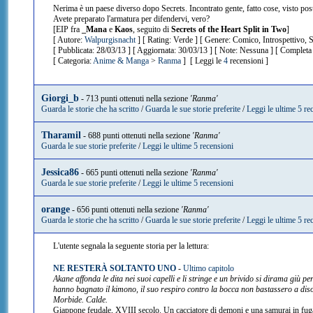
Nerima è un paese diverso dopo Secrets. Incontrato gente, fatto cose, visto pos
Avete preparato l'armatura per difendervi, vero?
[EIP fra
_Mana
e
Kaos
, seguito di
Secrets of the Heart Split in Two
]
[ Autore:
Walpurgisnacht
] [ Rating: Verde ] [ Genere: Comico, Introspettivo,
[ Pubblicata: 28/03/13 ] [ Aggiornata: 30/03/13 ] [ Note: Nessuna ] [ Completa 
[ Categoria:
Anime & Manga
>
Ranma
] [ Leggi le
4
recensioni ]
Giorgi_b
- 713 punti ottenuti nella sezione
'Ranma'
Guarda le storie che ha scritto
/
Guarda le sue storie preferite
/
Leggi le ultime 5 re
Tharamil
- 688 punti ottenuti nella sezione
'Ranma'
Guarda le sue storie preferite
/
Leggi le ultime 5 recensioni
Jessica86
- 665 punti ottenuti nella sezione
'Ranma'
Guarda le sue storie preferite
/
Leggi le ultime 5 recensioni
orange
- 656 punti ottenuti nella sezione
'Ranma'
Guarda le storie che ha scritto
/
Guarda le sue storie preferite
/
Leggi le ultime 5 re
L'utente segnala la seguente storia per la lettura:
NE RESTERÀ SOLTANTO UNO
-
Ultimo capitolo
Akane affonda le dita nei suoi capelli e li stringe e un brivido si dirama giù per
hanno bagnato il kimono, il suo respiro contro la bocca non bastassero a disori
Morbide. Calde.
Giappone feudale, XVIII secolo. Un cacciatore di demoni e una samurai in fuga.