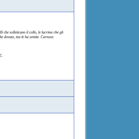
i che solleticano il collo, le lacrime che gli
bbe dovuto, ma le ha sentite. Carnose.
OC.