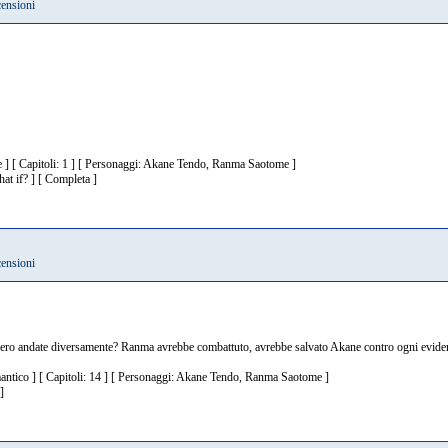
censioni
e ] [ Capitoli: 1 ] [ Personaggi: Akane Tendo, Ranma Saotome ]
at if? ] [ Completa ]
censioni
fossero andate diversamente? Ranma avrebbe combattuto, avrebbe salvato Akane contro ogni eviden
antico ] [ Capitoli: 14 ] [ Personaggi: Akane Tendo, Ranma Saotome ]
]