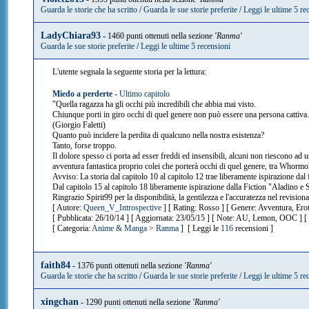
Guarda le storie che ha scritto
/
Guarda le sue storie preferite
/
Leggi le ultime 5 re
LadyChiara93
- 1460 punti ottenuti nella sezione
'Ranma'
Guarda le sue storie preferite
/
Leggi le ultime 5 recensioni
L'utente segnala la seguente storia per la lettura:
Miedo a perderte
-
Ultimo capitolo
"Quella ragazza ha gli occhi più incredibili che abbia mai visto.
Chiunque porti in giro occhi di quel genere non può essere una persona cattiva. 
(Giorgio Faletti)
Quanto può incidere la perdita di qualcuno nella nostra esistenza?
Tanto, forse troppo.
Il dolore spesso ci porta ad esser freddi ed insensibili, alcuni non riescono ad
avventura fantastica proprio colei che porterà occhi di quel genere, tra Whormole
Avviso: La storia dal capitolo 10 al capitolo 12 trae liberamente ispirazione da
Dal capitolo 15 al capitolo 18 liberamente ispirazione dalla Fiction "Aladino e 
Ringrazio Spirit99 per la disponibilità, la gentilezza e l'accuratezza nel revisionare
[ Autore:
Queen_V_Introspective
] [ Rating: Rosso ] [ Genere: Avventura, Ero
[ Pubblicata: 26/10/14 ] [ Aggiornata: 23/05/15 ] [ Note: AU, Lemon, OOC ] [
[ Categoria:
Anime & Manga
>
Ranma
] [ Leggi le
116
recensioni ]
faith84
- 1376 punti ottenuti nella sezione
'Ranma'
Guarda le storie che ha scritto
/
Guarda le sue storie preferite
/
Leggi le ultime 5 re
xingchan
- 1290 punti ottenuti nella sezione
'Ranma'