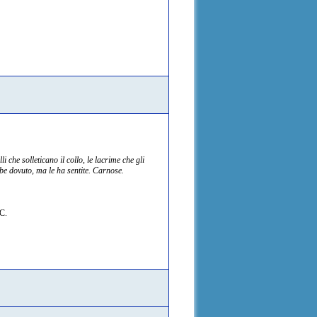
i che solleticano il collo, le lacrime che gli
bbe dovuto, ma le ha sentite. Carnose.
OC.