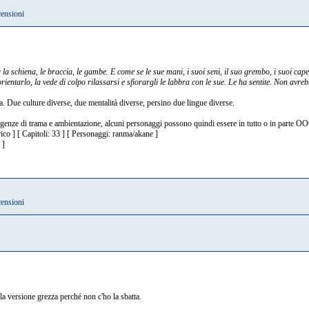
censioni
 la schiena, le braccia, le gambe. E come se le sue mani, i suoi seni, il suo grembo, i suoi capell
entarlo, la vede di colpo rilassarsi e sfiorargli le labbra con le sue. Le ha sentite. Non avre
 Due culture diverse, due mentalità diverse, persino due lingue diverse.
igenze di trama e ambientazione, alcuni personaggi possono quindi essere in tutto o in parte O
ico ] [ Capitoli: 33 ] [ Personaggi: ranma/akane ]
 ]
censioni
la versione grezza perché non c'ho la sbatta.