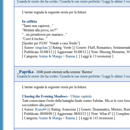
Guarda le storie che ha scritto
/
Guarda le sue storie preferite
/
Leggi le ultime 5 re
L'utente segnala la seguente storia per la lettura:
In soffitta
"Tanto non capiresti..."
"Mettimi alla prova, no?!"
"...mi prenderesti per maniaco..."
"Corri il rischio..."
[Spoiler per l'OAV "Natale a casa Tendo"]
[ Autore:
xingchan
] [ Rating: Verde ] [ Genere: Fluff, Romantico, Sentimental
[ Pubblicata: 01/08/13 ] [ Aggiornata: 01/08/13 ] [ Note: Missing Moments, Wh
[ Categoria:
Anime & Manga
>
Ranma
] [ Leggi le
13
recensioni ]
_Paprika
- 1046 punti ottenuti nella sezione
'Ranma'
Guarda le storie che ha scritto
/
Guarda le sue storie preferite
/
Leggi le ultime 5 re
L'utente segnala la seguente storia per la lettura:
Chasing the Evening Shadows
-
Ultimo capitolo
Tutti conosciamo l'esito della battaglia finale contro Safulan. Ma se le cose 
soccombere alla pazzia?
[ Autore:
Kuno84
] [ Rating: Arancione ] [ Genere: Drammatico, Mistero, Rom
[ Pubblicata: 09/09/09 ] [ Aggiornata: 08/03/13 ] [ Note: What if? ] [ Completa 
[ Categoria:
Anime & Manga
>
Ranma
] [ Leggi le
143
recensioni ]