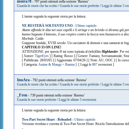
moira78
- 797 punti ottenuti nella sezione
'Ranma'
Guarda le storie che ha scritto
/
Guarda le sue storie preferite
/
Leggi le ultime 5 re
L'utente segnala la seguente storia per la lettura:
NE RESTERÀ SOLTANTO UNO
-
Ultimo capitolo
Akane affonda le dita nei suoi capelli e li stringe e un brivido si dirama giù per
hanno bagnato il kimono, il suo respiro contro la bocca non bastassero a disori
Morbide. Calde.
Giappone feudale, XVIII secolo. Un cacciatore di demoni e una samurai in fuga.
CAPITOLO 33 ON LINE!
ATTENZIONE: per questa ff mi sono ispirata al (tele)film
Highlander
. Per es
[ Autore:
TigerEyes
] [ Rating: Rosso ] [ Genere: Fantasy, Sovrannaturale, Stor
[ Pubblicata: 28/03/05 ] [ Aggiornata: 07/04/26 ] [ Note: AU, OOC ] [ In corso
[ Categoria:
Anime & Manga
>
Ranma
] [ Leggi le
807
recensioni ]
InuAra
- 792 punti ottenuti nella sezione
'Ranma'
Guarda le storie che ha scritto
/
Guarda le sue storie preferite
/
Leggi le ultime 5 re
_Fren
- 739 punti ottenuti nella sezione
'Ranma'
Guarda le sue storie preferite
/
Leggi le ultime 5 recensioni
L'utente segnala la seguente storia per la lettura:
Two-Part Secret Heart - Reloaded
-
Ultimo capitolo
Versione riveduta e corretta di Two-Part Secret Heart. Riciclo l'introduzione del
-