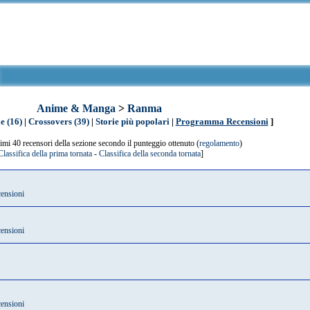
Anime & Manga
>
Ranma
e (16)
|
Crossovers (39)
|
Storie più popolari
|
Programma Recensioni
]
primi 40 recensori della sezione secondo il punteggio ottenuto (
regolamento
)
Classifica della prima tornata
-
Classifica della seconda tornata
]
censioni
censioni
censioni