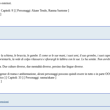
 esteriori.
 [ Capitoli: 9 ] [ Personaggi: Akane Tendo, Ranma Saotome ]
]
 la schiena, le braccia, le gambe. E come se le sue mani, i suoi seni, il suo grembo, i suoi capell
entarlo, la vede di colpo rilassarsi e sfiorargli le labbra con le sue. Le ha sentite. Non avre
 Due culture diverse, due mentalità diverse, persino due lingue diverse.
igenze di trama e ambientazione, alcuni personaggi possono quindi essere in tutto o in parte O
ico ] [ Capitoli: 33 ] [ Personaggi: ranma/akane ]
 ]
censioni