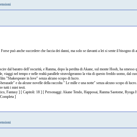
censioni
Forse può anche succedere che faccia dei danni, ma solo se davanti a lei si sente il bisogno di 
 uscire dal baratro dell’oscurità, e Ranma, dopo la perdita di Akane, sul monte Hooh, ha smesso q
, viaggi nel tempo e nelle realtà parallele stravolgeranno la vita di questo freddo uomo, dal cuo
l film "Shakespeare in love" senza alcuno scopo di lucro.
Sherazade" e da alcune novelle della raccolta " Le mille e una notte" senza alcuno scopo di lucro.
 tutti i miei testi.
tico, Fantasy ] [ Capitoli: 18 ] [ Personaggi: Akane Tendo, Happosai, Ranma Saotome, Ryoga Hib
 Completa ]
censioni