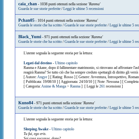
caia_chan
- 1038 punti ottenuti nella sezione
'Ranma'
Guarda le sue storie preferite
/
Leggi le ultime 5 recensioni
Pchan05
- 1014 punti ottenuti nella sezione
'Ranma'
Guarda le storie che ha scritto
/
Guarda le sue storie preferite
/
Leggi le ultime 5 re
Black_Yumi
- 971 punti ottenuti nella sezione
'Ranma'
Guarda le storie che ha scritto
/
Guarda le sue storie preferite
/
Leggi le ultime 5 re
L'utente segnala la seguente storia per la lettura:
Legati dal destino
-
Ultimo capitolo
Ranma e Akane, dopo il fallimentare matrimonio, si ritrovano ad affrontare l'as
reagirà Ranma? Se tutto ciò che ha sempre creduto spettargli di diritto gli verrà
[ Autore:
Angye
] [ Rating: Rosso ] [ Genere: Avventura, Introspettivo, Roman
[ Pubblicata: 19/08/10 ] [ Aggiornata: 24/10/10 ] [ Note: Nessuna ] [ Completa 
[ Categoria:
Anime & Manga
>
Ranma
] [ Leggi le
261
recensioni ]
Kuno84
- 971 punti ottenuti nella sezione
'Ranma'
Guarda le storie che ha scritto
/
Guarda le sue storie preferite
/
Leggi le ultime 5 re
L'utente segnala la seguente storia per la lettura:
Sleeping Awake
-
Ultimo capitolo
Tu fui, ego eris.
Sai cosa successe, dopo?