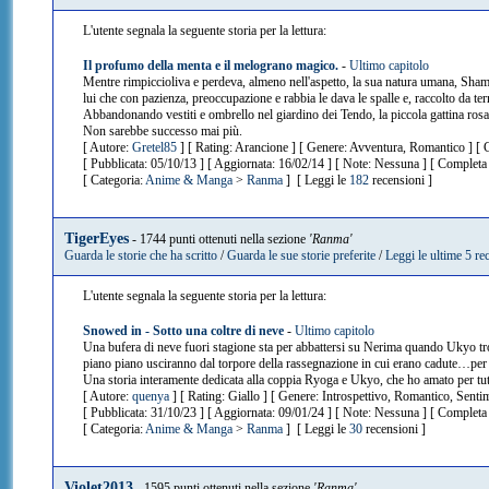
L'utente segnala la seguente storia per la lettura:
Il profumo della menta e il melograno magico.
-
Ultimo capitolo
Mentre rimpiccioliva e perdeva, almeno nell'aspetto, la sua natura umana, Shamp
lui che con pazienza, preoccupazione e rabbia le dava le spalle e, raccolto da ter
Abbandonando vestiti e ombrello nel giardino dei Tendo, la piccola gattina rosa 
Non sarebbe successo mai più.
[ Autore:
Gretel85
] [ Rating: Arancione ] [ Genere: Avventura, Romantico ] [ 
[ Pubblicata: 05/10/13 ] [ Aggiornata: 16/02/14 ] [ Note: Nessuna ] [ Completa 
[ Categoria:
Anime & Manga
>
Ranma
] [ Leggi le
182
recensioni ]
TigerEyes
- 1744 punti ottenuti nella sezione
'Ranma'
Guarda le storie che ha scritto
/
Guarda le sue storie preferite
/
Leggi le ultime 5 re
L'utente segnala la seguente storia per la lettura:
Snowed in - Sotto una coltre di neve
-
Ultimo capitolo
Una bufera di neve fuori stagione sta per abbattersi su Nerima quando Ukyo trova
piano piano usciranno dal torpore della rassegnazione in cui erano cadute…per s
Una storia interamente dedicata alla coppia Ryoga e Ukyo, che ho amato per tutt
[ Autore:
quenya
] [ Rating: Giallo ] [ Genere: Introspettivo, Romantico, Senti
[ Pubblicata: 31/10/23 ] [ Aggiornata: 09/01/24 ] [ Note: Nessuna ] [ Completa 
[ Categoria:
Anime & Manga
>
Ranma
] [ Leggi le
30
recensioni ]
Violet2013
- 1595 punti ottenuti nella sezione
'Ranma'