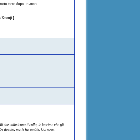
 morto torna dopo un anno.
o Kuonji ]
i che solleticano il collo, le lacrime che gli
bbe dovuto, ma le ha sentite. Carnose.