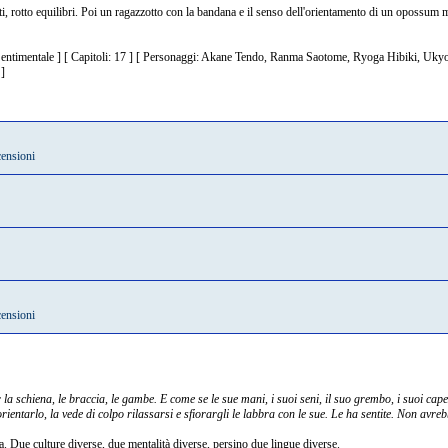
ti, rotto equilibri. Poi un ragazzotto con la bandana e il senso dell'orientamento di un opossum
 Sentimentale ] [ Capitoli: 17 ] [ Personaggi: Akane Tendo, Ranma Saotome, Ryoga Hibiki, Uky
]
censioni
censioni
 la schiena, le braccia, le gambe. E come se le sue mani, i suoi seni, il suo grembo, i suoi capell
entarlo, la vede di colpo rilassarsi e sfiorargli le labbra con le sue. Le ha sentite. Non avre
 Due culture diverse, due mentalità diverse, persino due lingue diverse.