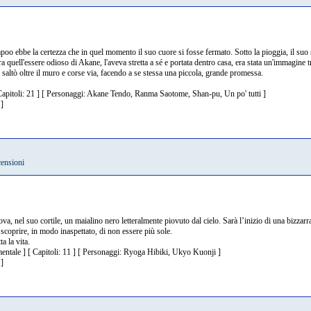
oo ebbe la certezza che in quel momento il suo cuore si fosse fermato. Sotto la pioggia, il suo 
ra quell'essere odioso di Akane, l'aveva stretta a sé e portata dentro casa, era stata un'immagine 
saltò oltre il muro e corse via, facendo a se stessa una piccola, grande promessa.
Capitoli: 21 ] [ Personaggi: Akane Tendo, Ranma Saotome, Shan-pu, Un po' tutti ]
]
censioni
, nel suo cortile, un maialino nero letteralmente piovuto dal cielo. Sarà l’inizio di una bizzarr
coprire, in modo inaspettato, di non essere più sole.
a la vita.
mentale ] [ Capitoli: 11 ] [ Personaggi: Ryoga Hibiki, Ukyo Kuonji ]
]