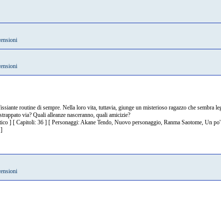
censioni
censioni
fissiante routine di sempre. Nella loro vita, tuttavia, giunge un misterioso ragazzo che sembra
 strappato via? Quali alleanze nasceranno, quali amicizie?
tico ] [ Capitoli: 36 ] [ Personaggi: Akane Tendo, Nuovo personaggio, Ranma Saotome, Un po' t
]
censioni