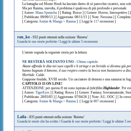
La battaglia sul Monte Hooh ha lasciato dietro di sé parecchie cicatrici, non solo
Ma per Ranma, stavolta, il problema è qualcosa di più profondo e personale.
[ Autore:
Mana Sputachu
] [ Rating: Rosso ] [ Genere: Horror, Introspettivo ]
[ Pubblicata: 09/09/13 ] [ Aggiornata: 08/11/13 ] [ Note: Nessuna ] [ Completa 
[ Categoria:
Anime & Manga
>
Ranma
] [ Leggi le
117
recensioni ]
ran_ko
- 932 punti ottenuti nella sezione
'Ranma'
Guarda le sue storie preferite
/
Leggi le ultime 5 recensioni
L'utente segnala la seguente storia per la lettura:
NE RESTERÀ SOLTANTO UNO
-
Ultimo capitolo
Akane affonda le dita nei suoi capelli e li stringe e un brivido si dirama giù per
hanno bagnato il kimono, il suo respiro contro la bocca non bastassero a disori
Morbide. Calde.
Giappone feudale, XVIII secolo. Un cacciatore di demoni e una samurai in fuga.
CAPITOLO 33 ON LINE!
ATTENZIONE: per questa ff mi sono ispirata al (tele)film
Highlander
. Per es
[ Autore:
TigerEyes
] [ Rating: Rosso ] [ Genere: Fantasy, Sovrannaturale, Stor
[ Pubblicata: 28/03/05 ] [ Aggiornata: 07/04/26 ] [ Note: AU, OOC ] [ In corso
[ Categoria:
Anime & Manga
>
Ranma
] [ Leggi le
807
recensioni ]
Laila
- 835 punti ottenuti nella sezione
'Ranma'
Guarda le storie che ha scritto
/
Guarda le sue storie preferite
/
Leggi le ultime 5 re