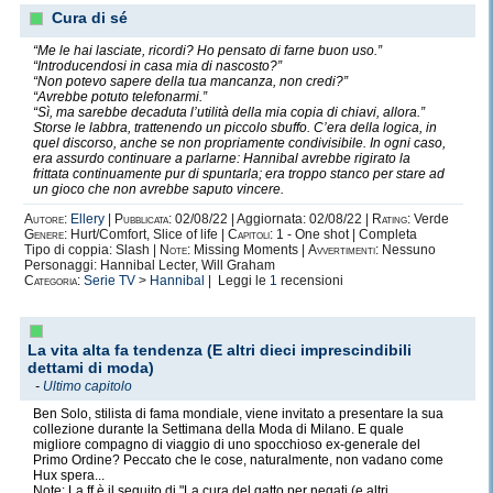
Cura di sé
“Me le hai lasciate, ricordi? Ho pensato di farne buon uso.”
“Introducendosi in casa mia di nascosto?”
“Non potevo sapere della tua mancanza, non credi?”
“Avrebbe potuto telefonarmi.”
“Sì, ma sarebbe decaduta l’utilità della mia copia di chiavi, allora.”
Storse le labbra, trattenendo un piccolo sbuffo. C’era della logica, in
quel discorso, anche se non propriamente condivisibile. In ogni caso,
era assurdo continuare a parlarne: Hannibal avrebbe rigirato la
frittata continuamente pur di spuntarla; era troppo stanco per stare ad
un gioco che non avrebbe saputo vincere.
Autore:
Ellery
|
Pubblicata:
02/08/22 | Aggiornata: 02/08/22 |
Rating:
Verde
Genere:
Hurt/Comfort, Slice of life |
Capitoli:
1 - One shot | Completa
Tipo di coppia: Slash |
Note:
Missing Moments |
Avvertimenti:
Nessuno
Personaggi: Hannibal Lecter, Will Graham
Categoria:
Serie TV
>
Hannibal
| Leggi le
1
recensioni
La vita alta fa tendenza (E altri dieci imprescindibili
dettami di moda)
-
Ultimo capitolo
Ben Solo, stilista di fama mondiale, viene invitato a presentare la sua
collezione durante la Settimana della Moda di Milano. E quale
migliore compagno di viaggio di uno spocchioso ex-generale del
Primo Ordine? Peccato che le cose, naturalmente, non vadano come
Hux spera...
Note: La ff è il seguito di "La cura del gatto per negati (e altri