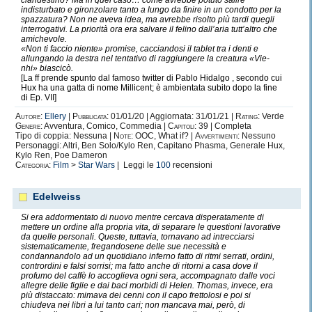
clandestino? Ma in quel caso… come avrebbe potuto salire
indisturbato e gironzolare tanto a lungo da finire in un condotto per la
spazzatura? Non ne aveva idea, ma avrebbe risolto più tardi quegli
interrogativi. La priorità ora era salvare il felino dall’aria tutt’altro che
amichevole.
«Non ti faccio niente» promise, cacciandosi il tablet tra i denti e
allungando la destra nel tentativo di raggiungere la creatura «Vie-
nhi» biascicò.
[La ff prende spunto dal famoso twitter di Pablo Hidalgo , secondo cui
Hux ha una gatta di nome Millicent; è ambientata subito dopo la fine
di Ep. VII]
Autore:
Ellery
|
Pubblicata:
01/01/20 | Aggiornata: 31/01/21 |
Rating:
Verde
Genere:
Avventura, Comico, Commedia |
Capitoli:
39 | Completa
Tipo di coppia: Nessuna |
Note:
OOC, What if? |
Avvertimenti:
Nessuno
Personaggi: Altri, Ben Solo/Kylo Ren, Capitano Phasma, Generale Hux,
Kylo Ren, Poe Dameron
Categoria:
Film
>
Star Wars
| Leggi le
100
recensioni
Edelweiss
Si era addormentato di nuovo mentre cercava disperatamente di
mettere un ordine alla propria vita, di separare le questioni lavorative
da quelle personali. Queste, tuttavia, tornavano ad intrecciarsi
sistematicamente, fregandosene delle sue necessità e
condannandolo ad un quotidiano inferno fatto di ritmi serrati, ordini,
contrordini e falsi sorrisi; ma fatto anche di ritorni a casa dove il
profumo del caffè lo accoglieva ogni sera, accompagnato dalle voci
allegre delle figlie e dai baci morbidi di Helen. Thomas, invece, era
più distaccato: mimava dei cenni con il capo frettolosi e poi si
chiudeva nei libri a lui tanto cari; non mancava mai, però, di