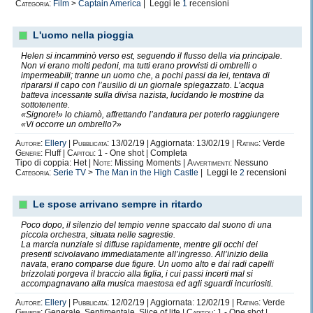
Categoria:
Film
>
Captain America
| Leggi le
1
recensioni
L'uomo nella pioggia
Helen si incamminò verso est, seguendo il flusso della via principale.
Non vi erano molti pedoni, ma tutti erano provvisti di ombrelli o
impermeabili; tranne un uomo che, a pochi passi da lei, tentava di
ripararsi il capo con l’ausilio di un giornale spiegazzato. L’acqua
batteva incessante sulla divisa nazista, lucidando le mostrine da
sottotenente.
«Signore!» lo chiamò, affrettando l’andatura per poterlo raggiungere
«Vi occorre un ombrello?»
Autore:
Ellery
|
Pubblicata:
13/02/19 | Aggiornata: 13/02/19 |
Rating:
Verde
Genere:
Fluff |
Capitoli:
1 - One shot | Completa
Tipo di coppia: Het |
Note:
Missing Moments |
Avvertimenti:
Nessuno
Categoria:
Serie TV
>
The Man in the High Castle
| Leggi le
2
recensioni
Le spose arrivano sempre in ritardo
Poco dopo, il silenzio del tempio venne spaccato dal suono di una
piccola orchestra, situata nelle sagrestie.
La marcia nunziale si diffuse rapidamente, mentre gli occhi dei
presenti scivolavano immediatamente all’ingresso. All’inizio della
navata, erano comparse due figure. Un uomo alto e dai radi capelli
brizzolati porgeva il braccio alla figlia, i cui passi incerti mal si
accompagnavano alla musica maestosa ed agli sguardi incuriositi.
Autore:
Ellery
|
Pubblicata:
12/02/19 | Aggiornata: 12/02/19 |
Rating:
Verde
Genere:
Generale, Sentimentale, Slice of life |
Capitoli:
1 - One shot |