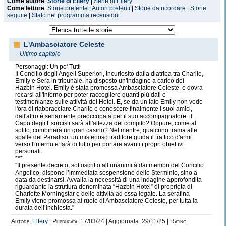
Come autore
:
Storie di Ellery
|
Serie di Ellery
Come lettore
:
Storie preferite
|
Autori preferiti
|
Storie da ricordare
|
Storie
seguite
|
Stato nel programma recensioni
L'Ambasciatore Celeste
-
Ultimo capitolo
Personaggi: Un po' Tutti
Il Concilio degli Angeli Superiori, incuriosito dalla diatriba tra Charlie,
Emily e Sera in tribunale, ha disposto un'indagine a carico del
Hazbin Hotel. Emily è stata promossa Ambasciatore Celeste, e dovrà
recarsi all'Inferno per poter raccogliere quanti più dati e
testimonianze sulle attività del Hotel. E, se da un lato Emily non vede
l'ora di riabbracciare Charlie e conoscere finalmente i suoi amici,
dall'altro è seriamente preoccupata per il suo accompagnatore: il
Capo degli Esorcisti sarà all'altezza del compito? Oppure, come al
solito, combinerà un gran casino? Nel mentre, qualcuno trama alle
spalle del Paradiso: un misterioso traditore guida il traffico d'armi
verso l'inferno e farà di tutto per portare avanti i propri obiettivi
personali.
***
"Il presente decreto, sottoscritto all’unanimità dai membri del Concilio
Angelico, dispone l’immediata sospensione dello Sterminio, sino a
data da destinarsi. Avvalla la necessità di una indagine approfondita
riguardante la struttura denominata “Hazbin Hotel” di proprietà di
Charlotte Morningstar e delle attività ad essa legate. La serafina
Emily viene promossa al ruolo di Ambasciatore Celeste, per tutta la
durata dell’inchiesta."
Autore:
Ellery
|
Pubblicata:
17/03/24 | Aggiornata: 29/11/25 |
Rating: