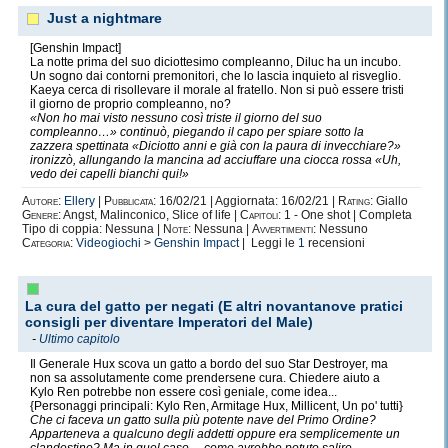
Just a nightmare
[Genshin Impact]
La notte prima del suo diciottesimo compleanno, Diluc ha un incubo.
Un sogno dai contorni premonitori, che lo lascia inquieto al risveglio.
Kaeya cerca di risollevare il morale al fratello. Non si può essere tristi
il giorno de proprio compleanno, no?
«Non ho mai visto nessuno così triste il giorno del suo
compleanno…» continuò, piegando il capo per spiare sotto la
zazzera spettinata «Diciotto anni e già con la paura di invecchiare?»
ironizzò, allungando la mancina ad acciuffare una ciocca rossa «Uh,
vedo dei capelli bianchi qui!»
Autore:
Ellery
|
Pubblicata:
16/02/21 | Aggiornata: 16/02/21 |
Rating:
Giallo
Genere:
Angst, Malinconico, Slice of life |
Capitoli:
1 - One shot | Completa
Tipo di coppia: Nessuna |
Note:
Nessuna |
Avvertimenti:
Nessuno
Categoria:
Videogiochi
>
Genshin Impact
| Leggi le
1
recensioni
La cura del gatto per negati (E altri novantanove pratici
consigli per diventare Imperatori del Male)
-
Ultimo capitolo
Il Generale Hux scova un gatto a bordo del suo Star Destroyer, ma
non sa assolutamente come prendersene cura. Chiedere aiuto a
Kylo Ren potrebbe non essere così geniale, come idea...
{Personaggi principali: Kylo Ren, Armitage Hux, Millicent, Un po' tutti}
Che ci faceva un gatto sulla più potente nave del Primo Ordine?
Apparteneva a qualcuno degli addetti oppure era semplicemente un