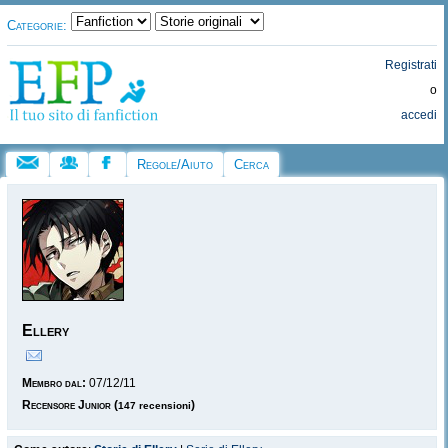
Categorie:
Registrati
o
accedi
Regole/Aiuto
Cerca
Ellery
Membro dal:
07/12/11
Recensore Junior
(
)
147 recensioni