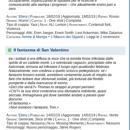
occuparsene, organizzando le squadre per le ricerche e
comunicando alla stampa i progressi – che attualmente erano pari a
zero.
Autore:
Ellery
|
Pubblicata:
18/02/19 | Aggiornata: 18/02/19 |
Rating:
Rosso
Genere:
Horror |
Capitoli:
1 - One shot | Completa
Tipo di coppia: Yaoi |
Note:
AU, Lemon |
Avvertimenti:
Contenuti forti,
Violenza
Personaggi: Altri, Eren Jaeger, Erwin Smith, Levi Ackerman, Mike Zakarius
Categoria:
Anime & Manga
>
L'Attacco dei Giganti
| Leggi le
2
recensioni
Il fantasma di San Valentino
tra i soldati si era diffusa la voce che la torretta fosse infestata dallo
spirito di un cadetto morto. Lo sventurato ragazzo, precipitato oltre la
balconata, tornava ad infestare il luogo ogni quattordici febbraio.
Naturalmente, non credeva a quello sciocco pettegolezzo: se i
fantasmi fossero esistiti, avrebbero certamente avuto di meglio da
fare che tediare due sfortunati soldati, già torturati dal freddo
pungente e dalla mancanza di sonno.
«Dici che verrà?» Thomas lo strappò ai propri pensieri.
«Chi?» la sua voce conteneva una sfumatura indolente, quasi
seccata. Immaginava già dove sarebbe andato a parare quel
discorso.
«Il fantasma.»
«Non esistono i fantasmi, Tom.»
Autore:
Ellery
|
Pubblicata:
14/02/19 | Aggiornata: 14/02/19 |
Rating:
Verde
Genere:
Generale, Slice of life |
Capitoli:
1 - One shot | Completa
Tipo di coppia: Nessuna |
Note:
Missing Moments |
Avvertimenti:
Nessuno
Personaggi: Nuovo personaggio, Steve Rogers