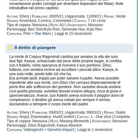
novantanove pratici consigli per diventare Imperatori del Male). Note
introduttive nel primo capitolo.
Autore:
Ellery
|
Pubblicata:
28/05/21 | Aggiornata: 12/09/21 |
Rating:
Verde
Genere:
Avventura, Comico, Commedia |
Capitoli:
7 | In corso
Tipo di coppia: Nessuna |
Note:
AU |
Avvertimenti:
Nessuno
Personaggi: Ben Solo/Kylo Ren, Generale Hux, Kylo Ren
Categoria:
Film
>
Star Wars
| Leggi le
15
recensioni
Il diritto di piangere
La morte di Crepus Ragnvindr cambia per sempre la vita dei suoi
due figli. Kaeya, schiacciato dal peso delle proprie bugie, si confida
con il fratello, nella speranza di ricevere il suo perdono. Diluc,
tuttavia, non sembra incline ad accettare i peccati altrui. Kaeya, in
una sola notte, perde tutto ciò che ha.
Era arrivato tardi, troppo per poter salvare il padre. Aveva assistito
impotente alla sua morte, con Diluc che cercava disperatamente di
porre fine alle sofferenze del genitore. Non sarebbe dovuta andare
così quella giornata: avrebbe dovuto essere allegra, ricca di gioia e
spensieratezza. Invece, suo fratello aveva ricevuto il peggior dono di
compleanno: il destino gli aveva rubato per sempre il sorriso,
lasciandolo a stringere il corpo inerte del padre.
Autore:
Ellery
|
Pubblicata:
09/03/21 | Aggiornata: 09/03/21 |
Rating:
Giallo
Genere:
Angst, Drammatico, Hurt/Comfort |
Capitoli:
1 - One shot | Completa
Tipo di coppia: Nessuna |
Note:
Missing Moments |
Avvertimenti:
Nessuno
Personaggi: Diluc Ragnvindr, Kaeya Alberich
Categoria:
Videogiochi
>
Genshin Impact
| Leggi le
1
recensioni