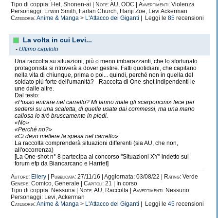
Tipo di coppia: Het, Shonen-ai |
Note:
AU, OOC |
Avvertimenti:
Violenza
Personaggi: Erwin Smith, Farlan Church, Hanji Zoe, Levi Ackerman
Categoria:
Anime & Manga
>
L'Attacco dei Giganti
| Leggi le
85
recensioni
La volta in cui Levi...
-
Ultimo capitolo
Una raccolta su situazioni, più o meno imbarazzanti, che lo sfortunato
protagonista si ritroverà a dover gestire. Fatti quotidiani, che capitano
nella vita di chiunque, prima o poi... quindi, perché non in quella del
soldato più forte dell'umanità? - Raccolta di One-shot indipendenti le
une dalle altre.
Dal testo:
«Posso entrare nel carrello? Mi fanno male gli scarponcini» fece per
sedersi su una scaletta, di quelle usate dai commessi, ma una mano
callosa lo tirò bruscamente in piedi.
«No»
«Perché no?»
«Ci devo mettere la spesa nel carrello»
La raccolta comprenderà situazioni differenti (sia AU, che non,
all'occorrenza)
[La One-shot n° 8 partecipa al concorso "Situazioni XY" indetto sul
forum efp da Biancarcano e Harriet]
Autore:
Ellery
|
Pubblicata:
27/11/16 | Aggiornata: 03/08/22 |
Rating:
Verde
Genere:
Comico, Generale |
Capitoli:
21 | In corso
Tipo di coppia: Nessuna |
Note:
AU, Raccolta |
Avvertimenti:
Nessuno
Personaggi: Levi, Ackerman
Categoria:
Anime & Manga
>
L'Attacco dei Giganti
| Leggi le
45
recensioni