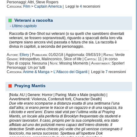
Personaggi: Altri, Steve Rogers
Categoria:
Film
>
Captain America
| Leggi le
4
recensioni
Veterani a raccolta
-
Ultimo capitolo
Raccolta di One-Shot sui veterani (o su quelli che sarebbero diventati
veterani, se fossero sopravvissuti), riguardo a spaccati della loro vita
(sempre siano ancora vivi) passata o futura che sia. La raccolta è
divisa in capitoli, a seconda del personaggio.
Autore:
Ellery
|
Pubblicata:
01/02/18 | Aggiornata: 09/03/19 |
Rating:
Verde
Genere:
Introspettivo, Malinconico, Slice of life |
Capitoli:
11 | In corso
Tipo di coppia: Nessuna |
Note:
Missing Moments |
Avvertimenti:
Spoiler!
Personaggi: Un po' tutti
Categoria:
Anime & Manga
>
L'Attacco dei Giganti
| Leggi le
7
recensioni
Praying Mantis
[Nota: AU | Genere: Horror | Paring: Male x Male (esplicito) |
Avvertimenti: Violenza, Contenuti forti, Character Death]
Due vite erano scomparse a distanza esatta di una settimana l’una
dall’altra; si erano perse le tracce di un ragazzo e di una ragazza, tra
i diciotto e vent’anni. Erano stati visti per l’ultima volta al Praying
Mantis, un locale alla periferia di Brooklyn frequentato da studenti e
giovani lavoratori. Il caso, proprio per la sua complessità, era stato
affidato ad uno dei poliziotti meno capaci dell’intero distretto. Il
detective Smith aveva chiesto più volte che gli venisse consegnato il
fascicolo, ma senza successo. Spettava all’ispettore Dok