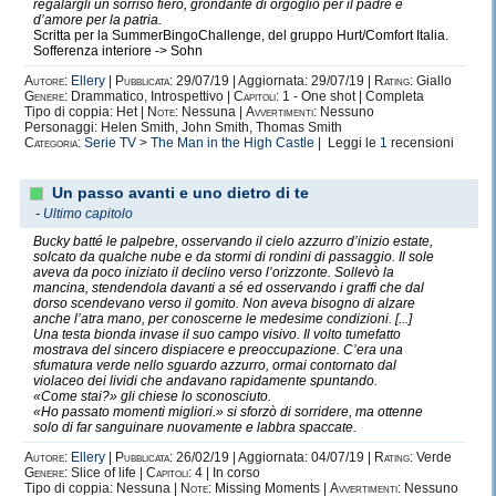
regalargli un sorriso fiero, grondante di orgoglio per il padre e
d’amore per la patria.
Scritta per la SummerBingoChallenge, del gruppo Hurt/Comfort Italia.
Sofferenza interiore -> Sohn
Autore:
Ellery
|
Pubblicata:
29/07/19 | Aggiornata: 29/07/19 |
Rating:
Giallo
Genere:
Drammatico, Introspettivo |
Capitoli:
1 - One shot | Completa
Tipo di coppia: Het |
Note:
Nessuna |
Avvertimenti:
Nessuno
Personaggi: Helen Smith, John Smith, Thomas Smith
Categoria:
Serie TV
>
The Man in the High Castle
| Leggi le
1
recensioni
Un passo avanti e uno dietro di te
-
Ultimo capitolo
Bucky batté le palpebre, osservando il cielo azzurro d’inizio estate,
solcato da qualche nube e da stormi di rondini di passaggio. Il sole
aveva da poco iniziato il declino verso l’orizzonte. Sollevò la
mancina, stendendola davanti a sé ed osservando i graffi che dal
dorso scendevano verso il gomito. Non aveva bisogno di alzare
anche l’atra mano, per conoscerne le medesime condizioni. [...]
Una testa bionda invase il suo campo visivo. Il volto tumefatto
mostrava del sincero dispiacere e preoccupazione. C’era una
sfumatura verde nello sguardo azzurro, ormai contornato dal
violaceo dei lividi che andavano rapidamente spuntando.
«Come stai?» gli chiese lo sconosciuto.
«Ho passato momenti migliori.» si sforzò di sorridere, ma ottenne
solo di far sanguinare nuovamente e labbra spaccate.
Autore:
Ellery
|
Pubblicata:
26/02/19 | Aggiornata: 04/07/19 |
Rating:
Verde
Genere:
Slice of life |
Capitoli:
4 | In corso
Tipo di coppia: Nessuna |
Note:
Missing Moments |
Avvertimenti:
Nessuno