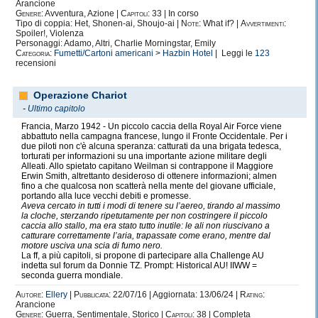
Arancione
Genere:
Avventura, Azione |
Capitoli:
33 | In corso
Tipo di coppia: Het, Shonen-ai, Shoujo-ai |
Note:
What if? |
Avvertimenti:
Spoiler!, Violenza
Personaggi: Adamo, Altri, Charlie Morningstar, Emily
Categoria:
Fumetti/Cartoni americani
>
Hazbin Hotel
| Leggi le
123
recensioni
Operazione Chariot
-
Ultimo capitolo
Francia, Marzo 1942 - Un piccolo caccia della Royal Air Force viene
abbattuto nella campagna francese, lungo il Fronte Occidentale. Per i
due piloti non c'è alcuna speranza: catturati da una brigata tedesca,
torturati per informazioni su una importante azione militare degli
Alleati. Allo spietato capitano Weilman si contrappone il Maggiore
Erwin Smith, altrettanto desideroso di ottenere informazioni; almen
fino a che qualcosa non scatterà nella mente del giovane ufficiale,
portando alla luce vecchi debiti e promesse.
Aveva cercato in tutti i modi di tenere su l’aereo, tirando al massimo
la cloche, sterzando ripetutamente per non costringere il piccolo
caccia allo stallo, ma era stato tutto inutile: le ali non riuscivano a
catturare correttamente l’aria, trapassate come erano, mentre dal
motore usciva una scia di fumo nero.
La ff, a più capitoli, si propone di partecipare alla Challenge AU
indetta sul forum da Donnie TZ. Prompt: Historical AU! IIWW =
seconda guerra mondiale.
Autore:
Ellery
|
Pubblicata:
22/07/16 | Aggiornata: 13/06/24 |
Rating:
Arancione
Genere:
Guerra, Sentimentale, Storico |
Capitoli:
38 | Completa