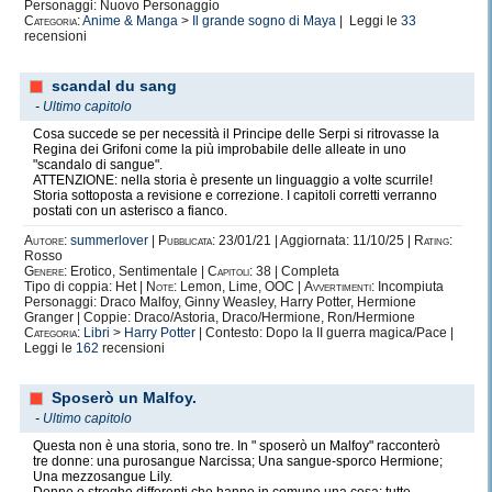
Personaggi: Nuovo Personaggio
Categoria:
Anime & Manga
>
Il grande sogno di Maya
| Leggi le
33
recensioni
scandal du sang
-
Ultimo capitolo
Cosa succede se per necessità il Principe delle Serpi si ritrovasse la
Regina dei Grifoni come la più improbabile delle alleate in uno
"scandalo di sangue".
ATTENZIONE: nella storia è presente un linguaggio a volte scurrile!
Storia sottoposta a revisione e correzione. I capitoli corretti verranno
postati con un asterisco a fianco.
Autore:
summerlover
|
Pubblicata:
23/01/21 | Aggiornata: 11/10/25 |
Rating:
Rosso
Genere:
Erotico, Sentimentale |
Capitoli:
38 | Completa
Tipo di coppia: Het |
Note:
Lemon, Lime, OOC |
Avvertimenti:
Incompiuta
Personaggi: Draco Malfoy, Ginny Weasley, Harry Potter, Hermione
Granger | Coppie: Draco/Astoria, Draco/Hermione, Ron/Hermione
Categoria:
Libri
>
Harry Potter
| Contesto: Dopo la II guerra magica/Pace |
Leggi le
162
recensioni
Sposerò un Malfoy.
-
Ultimo capitolo
Questa non è una storia, sono tre. In " sposerò un Malfoy" racconterò
tre donne: una purosangue Narcissa; Una sangue-sporco Hermione;
Una mezzosangue Lily.