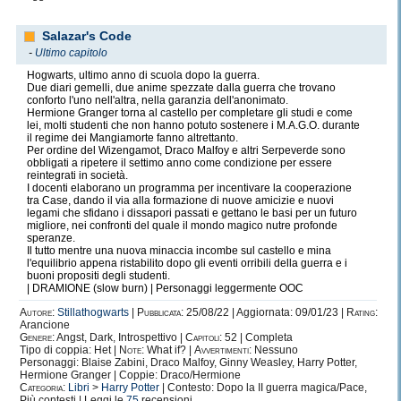
Salazar's Code
-
Ultimo capitolo
Hogwarts, ultimo anno di scuola dopo la guerra.
Due diari gemelli, due anime spezzate dalla guerra che trovano
conforto l'uno nell'altra, nella garanzia dell'anonimato.
Hermione Granger torna al castello per completare gli studi e come
lei, molti studenti che non hanno potuto sostenere i M.A.G.O. durante
il regime dei Mangiamorte fanno altrettanto.
Per ordine del Wizengamot, Draco Malfoy e altri Serpeverde sono
obbligati a ripetere il settimo anno come condizione per essere
reintegrati in società.
I docenti elaborano un programma per incentivare la cooperazione
tra Case, dando il via alla formazione di nuove amicizie e nuovi
legami che sfidano i dissapori passati e gettano le basi per un futuro
migliore, nei confronti del quale il mondo magico nutre profonde
speranze.
Il tutto mentre una nuova minaccia incombe sul castello e mina
l'equilibrio appena ristabilito dopo gli eventi orribili della guerra e i
buoni propositi degli studenti.
| DRAMIONE (slow burn) | Personaggi leggermente OOC
Autore:
Stillathogwarts
|
Pubblicata:
25/08/22 | Aggiornata: 09/01/23 |
Rating:
Arancione
Genere:
Angst, Dark, Introspettivo |
Capitoli:
52 | Completa
Tipo di coppia: Het |
Note:
What if? |
Avvertimenti:
Nessuno
Personaggi: Blaise Zabini, Draco Malfoy, Ginny Weasley, Harry Potter,
Hermione Granger | Coppie: Draco/Hermione
Categoria:
Libri
>
Harry Potter
| Contesto: Dopo la II guerra magica/Pace,
Più contesti | Leggi le
75
recensioni