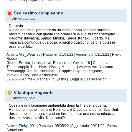
Sedicesimo compleanno
-
Ultimo capitolo
Dal testo:
Rin ne era certa: per renderlo un compleanno speciale sarebbe
bastato passarlo con quella che ormai era la sua stramba famiglia:
Kagome, Inuyasha, Sango, Miroku, Kaede, Kohaku… certo. Ma
mancava comunque qualcosa, o meglio qualcuno, perché potesse
essere perfetto.
Autore:
Alis_Weasley
|
Pubblicata:
15/03/22 | Aggiornata: 13/12/22 |
Rating:
Rosso
Genere:
Erotico, Introspettivo, Romantico |
Capitoli:
19 | Completa
Tipo di coppia: Het |
Note:
Missing Moments |
Avvertimenti:
Nessuno
Personaggi: Rin, Sesshoumaru | Coppie: Inuyasha/Kagome,
Miroku/Sango, Rin/Sesshoumaru
Categoria:
Anime & Manga
>
Inuyasha
| Leggi le
103
recensioni
Vita dopo Hogwarts
-
Ultimo capitolo
Questa è una Dramione ambientata dopo la fine della guerra,
Hermione rimane incinta di Ron mentre Draco parte per gli Stati Uniti
riusciranno i due ragazzi a stare insieme, e se una nuova minaccia
destabilizzasse la vita di entrambi?
Autore:
Pinky_091
|
Pubblicata:
05/05/22 | Aggiornata: 29/11/22 |
Rating:
Arancione