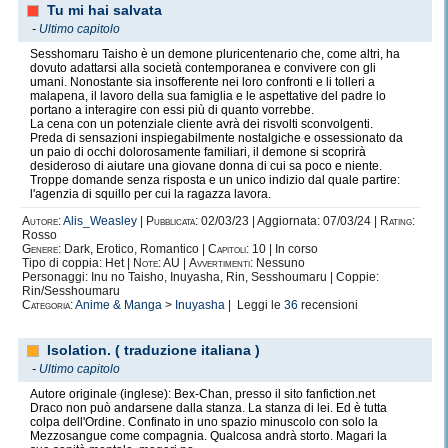
Tu mi hai salvata
-
Ultimo capitolo
Sesshomaru Taisho è un demone pluricentenario che, come altri, ha
dovuto adattarsi alla società contemporanea e convivere con gli
umani. Nonostante sia insofferente nei loro confronti e li tolleri a
malapena, il lavoro della sua famiglia e le aspettative del padre lo
portano a interagire con essi più di quanto vorrebbe.
La cena con un potenziale cliente avrà dei risvolti sconvolgenti.
Preda di sensazioni inspiegabilmente nostalgiche e ossessionato da
un paio di occhi dolorosamente familiari, il demone si scoprirà
desideroso di aiutare una giovane donna di cui sa poco e niente.
Troppe domande senza risposta e un unico indizio dal quale partire:
l'agenzia di squillo per cui la ragazza lavora.
Autore:
Alis_Weasley
|
Pubblicata:
02/03/23 | Aggiornata: 07/03/24 |
Rating:
Rosso
Genere:
Dark, Erotico, Romantico |
Capitoli:
10 | In corso
Tipo di coppia: Het |
Note:
AU |
Avvertimenti:
Nessuno
Personaggi: Inu no Taisho, Inuyasha, Rin, Sesshoumaru | Coppie:
Rin/Sesshoumaru
Categoria:
Anime & Manga
>
Inuyasha
| Leggi le
36
recensioni
Isolation. ( traduzione italiana )
-
Ultimo capitolo
Autore originale (inglese): Bex-Chan, presso il sito fanfiction.net
Draco non può andarsene dalla stanza. La stanza di lei. Ed è tutta
colpa dell'Ordine. Confinato in uno spazio minuscolo con solo la
Mezzosangue come compagnia. Qualcosa andrà storto. Magari la