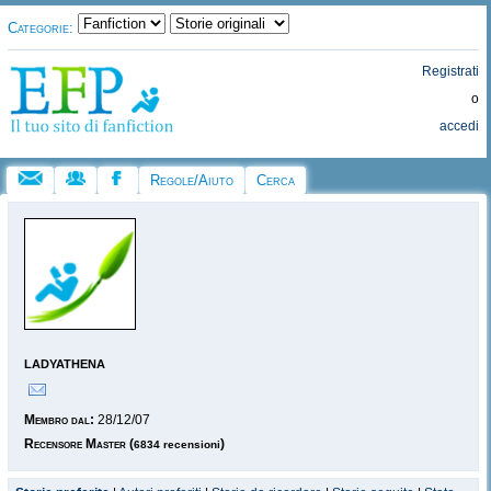
Categorie:
Registrati
o
accedi
Regole/Aiuto
Cerca
ladyathena
Membro dal:
28/12/07
Recensore Master
(
)
6834 recensioni