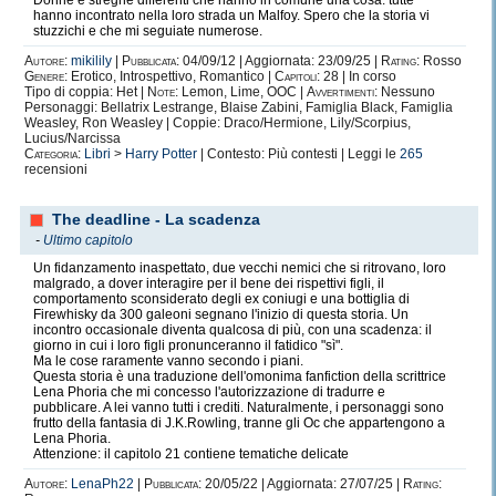
Donne e streghe differenti che hanno in comune una cosa: tutte
hanno incontrato nella loro strada un Malfoy. Spero che la storia vi
stuzzichi e che mi seguiate numerose.
Autore:
mikilily
|
Pubblicata:
04/09/12 | Aggiornata: 23/09/25 |
Rating:
Rosso
Genere:
Erotico, Introspettivo, Romantico |
Capitoli:
28 | In corso
Tipo di coppia: Het |
Note:
Lemon, Lime, OOC |
Avvertimenti:
Nessuno
Personaggi: Bellatrix Lestrange, Blaise Zabini, Famiglia Black, Famiglia
Weasley, Ron Weasley | Coppie: Draco/Hermione, Lily/Scorpius,
Lucius/Narcissa
Categoria:
Libri
>
Harry Potter
| Contesto: Più contesti | Leggi le
265
recensioni
The deadline - La scadenza
-
Ultimo capitolo
Un fidanzamento inaspettato, due vecchi nemici che si ritrovano, loro
malgrado, a dover interagire per il bene dei rispettivi figli, il
comportamento sconsiderato degli ex coniugi e una bottiglia di
Firewhisky da 300 galeoni segnano l'inizio di questa storia. Un
incontro occasionale diventa qualcosa di più, con una scadenza: il
giorno in cui i loro figli pronunceranno il fatidico "sì".
Ma le cose raramente vanno secondo i piani.
Questa storia è una traduzione dell'omonima fanfiction della scrittrice
Lena Phoria che mi concesso l'autorizzazione di tradurre e
pubblicare. A lei vanno tutti i crediti. Naturalmente, i personaggi sono
frutto della fantasia di J.K.Rowling, tranne gli Oc che appartengono a
Lena Phoria.
Attenzione: il capitolo 21 contiene tematiche delicate
Autore:
LenaPh22
|
Pubblicata:
20/05/22 | Aggiornata: 27/07/25 |
Rating: