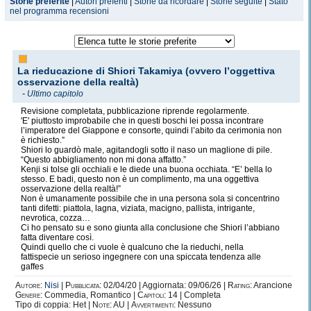
Storie preferite
|
Autori preferiti
|
Storie da ricordare
|
Storie seguite
|
Stato
nel programma recensioni
La rieducazione di Shiori Takamiya (ovvero l’oggettiva
osservazione della realtà)
-
Ultimo capitolo
Revisione completata, pubblicazione riprende regolarmente.
'E' piuttosto improbabile che in questi boschi lei possa incontrare
l’imperatore del Giappone e consorte, quindi l’abito da cerimonia non
è richiesto.”
Shiori lo guardò male, agitandogli sotto il naso un maglione di pile.
“Questo abbigliamento non mi dona affatto.”
Kenji si tolse gli occhiali e le diede una buona occhiata. “E’ bella lo
stesso. E badi, questo non è un complimento, ma una oggettiva
osservazione della realtà!”
Non è umanamente possibile che in una persona sola si concentrino
tanti difetti: piattola, lagna, viziata, macigno, pallista, intrigante,
nevrotica, cozza…
Ci ho pensato su e sono giunta alla conclusione che Shiori l’abbiano
fatta diventare così.
Quindi quello che ci vuole è qualcuno che la rieduchi, nella
fattispecie un serioso ingegnere con una spiccata tendenza alle
gaffes
Autore:
Nisi
|
Pubblicata:
02/04/20 | Aggiornata: 09/06/26 |
Rating:
Arancione
Genere:
Commedia, Romantico |
Capitoli:
14 | Completa
Tipo di coppia: Het |
Note:
AU |
Avvertimenti:
Nessuno