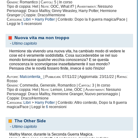
Genere:
Romantico |
Capitoli:
5 | In corso
Tipo di coppia: Het |
Note:
OOC, What if? |
Avvertimenti:
Nessuno
Personaggi: Draco Malfoy, Ginny Weasley, Harry Potter, Hermione
Granger | Coppie: Draco/Hermione
Categoria:
Libri
>
Harry Potter
| Contesto: Dopo la II guerra magica/Pace |
Leggi le
5
recensioni
Nuova vita ma non troppo
-
Ultimo capitolo
Hermione sta vivendo una nuova vita, ha cambiato modo di vedere le
cose ed è veramente soddisfatta. Cosa succederebbe se nel suo
mondo tornasse qualche vecchia conoscenza? E se questa
conoscenza le sconvolgesse inasettatamente il suo mondo?
Pensava che le novità fossero finite, invece è solo l'inizio!
Autore:
Malcontenta_
|
Pubblicata:
07/11/22 | Aggiornata: 23/11/22 |
Rating:
Rosso
Genere:
Commedia, Generale, Romantico |
Capitoli:
3 | In corso
Tipo di coppia: Het |
Note:
Lemon, Lime, OOC |
Avvertimenti:
Nessuno
Personaggi: Draco Malfoy, Hermione Granger, Nuovo personaggio |
Coppie: Draco/Hermione
Categoria:
Libri
>
Harry Potter
| Contesto: Altro contesto, Dopo la II guerra
magica/Pace | Leggi le
6
recensioni
The Other Side
-
Ultimo capitolo
Malfoy Manor, durante la Seconda Guerra Magica.