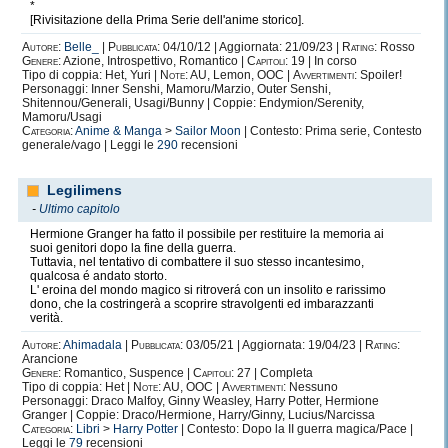
*
[Rivisitazione della Prima Serie dell'anime storico].
Autore:
Belle_
|
Pubblicata:
04/10/12 | Aggiornata: 21/09/23 |
Rating:
Rosso
Genere:
Azione, Introspettivo, Romantico |
Capitoli:
19 | In corso
Tipo di coppia: Het, Yuri |
Note:
AU, Lemon, OOC |
Avvertimenti:
Spoiler!
Personaggi: Inner Senshi, Mamoru/Marzio, Outer Senshi,
Shitennou/Generali, Usagi/Bunny | Coppie: Endymion/Serenity,
Mamoru/Usagi
Categoria:
Anime & Manga
>
Sailor Moon
| Contesto: Prima serie, Contesto
generale/vago | Leggi le
290
recensioni
Legilimens
-
Ultimo capitolo
Hermione Granger ha fatto il possibile per restituire la memoria ai
suoi genitori dopo la fine della guerra.
Tuttavia, nel tentativo di combattere il suo stesso incantesimo,
qualcosa é andato storto.
L' eroina del mondo magico si ritroverá con un insolito e rarissimo
dono, che la costringerà a scoprire stravolgenti ed imbarazzanti
verità.
Autore:
Ahimadala
|
Pubblicata:
03/05/21 | Aggiornata: 19/04/23 |
Rating:
Arancione
Genere:
Romantico, Suspence |
Capitoli:
27 | Completa
Tipo di coppia: Het |
Note:
AU, OOC |
Avvertimenti:
Nessuno
Personaggi: Draco Malfoy, Ginny Weasley, Harry Potter, Hermione
Granger | Coppie: Draco/Hermione, Harry/Ginny, Lucius/Narcissa
Categoria:
Libri
>
Harry Potter
| Contesto: Dopo la II guerra magica/Pace |
Leggi le
79
recensioni