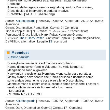
Harry e Ron sono costretti ad andarsene, lasciando indietro
Hermione.
Il destino della ragazza sembra segnato, quando, all'improvviso,
Draco decide di intervenire e portarla in salvo.
DRAMIONE | WHAT IF | (Mini-Long)
Autore:
Stillathogwarts
|
Pubblicata:
15/09/22 | Aggiornata: 21/10/22 |
Rating:
Arancione
Genere:
Drammatico, Romantico |
Capitoli:
9 | Completa
Tipo di coppia: Het |
Note:
What if? |
Avvertimenti:
Contenuti forti
Personaggi: Draco Malfoy, Harry Potter, Hermione Granger
Categoria:
Libri
>
Harry Potter
| Contesto: Dopo la II guerra magica/Pace,
Da VII libro alternativo | Leggi le
13
recensioni
Moondust
-
Ultimo capitolo
Si svegliano una mattina e il mondo è al contrario.
Hanno di nuovo vent'anni e Voldemort ha vinto la guerra, i
Mangiamorte sono al governo.
Harry guida la resistenza. Hermione viene catturata e portata a
Malfoy Manor, dove scopre che l'unica persona a ricordare come
sono andate veramente le cose oltre a lei è Draco Malfoy.
Mentre cercano di capire cosa succede e come procedere, i ricordi di
un'altra vita iniziano a riaffiorare nella loro mente.
- DRAMIONE
- STORIA IN 17 CAPITOLI
Autore:
Stillathogwarts
|
Pubblicata:
12/07/22 | Aggiornata: 12/09/22 |
Rating:
Arancione
Genere:
Dark, Drammatico, Guerra |
Capitoli:
17 | Completa