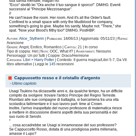
sua sanità mentale, magari no.
"Ecco" sbottò lei "Ora anche il tuo sangue è sporco!". DM/HG. Eventi
successivi al "Principe Mezzosangue".
//
He can't leave the room. Her room. And it's all the Order's fault.
Confined to a small space with only the Mudblood for company,
something's going to give. Maybe his sanity. Maybe not. "There," she
spat. "Now your Blood's filthy too!" DM/HG. PostHBP.
Autore:
Alice_Slytherin
|
Pubblicata:
18/06/13 | Aggiornata: 05/11/23 |
Rating:
Arancione
Genere:
Angst, Erotico, Romantico |
Capitoli:
21 | In corso
Tipo di coppia: Het |
Note:
OOC, What if? |
Avvertimenti:
Nessuno
Personaggi: Un po' tutti | Coppie: Draco/Hermione
Categoria:
Libri
>
Harry Potter
| Contesto: II guerra magica/Libri 5-7, Da VII
libro alternativo | Leggi le
145
recensioni
Cappuccetto rosso e il cristallo d'argento
-
Ultimo capitolo
Usagi Tsukino ha diciassette anni e, da qualche tempo, ha un difficile
compito da svolgere: trovare l'antico Principe del Regno Terreste.
Riunitasi alle sue compagne di battaglia, si barcamena tra una vita
scolastica fallimentare e il suo lavoro part- time al Crown.
Inoltre, l'arrivo inaspettato del nuovo professore di matematica riesce
a mettere in discussione diversi aspetti della sua personalità e del
suo ruolo di Senshi.
*
... cosa accadrebbe se Usagi si innamorasse del suo professore?
Se Cappuccetto Rosso, dotata di una prodigiosa pietra millenaria,
amasse il Lupo?