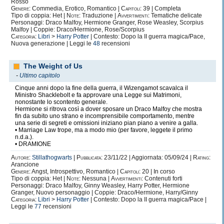
Rosso
Genere:
Commedia, Erotico, Romantico |
Capitoli:
39 | Completa
Tipo di coppia: Het |
Note:
Traduzione |
Avvertimenti:
Tematiche delicate
Personaggi: Draco Malfoy, Hermione Granger, Rose Weasley, Scorpius
Malfoy | Coppie: Draco/Hermione, Rose/Scorpius
Categoria:
Libri
>
Harry Potter
| Contesto: Dopo la II guerra magica/Pace,
Nuova generazione | Leggi le
48
recensioni
The Weight of Us
-
Ultimo capitolo
Cinque anni dopo la fine della guerra, il Wizengamot scavalca il
Ministro Shacklebolt e fa approvare una Legge sui Matrimoni,
nonostante lo scontento generale.
Hermione si ritrova così a dover sposare un Draco Malfoy che mostra
fin da subito uno strano e incomprensibile comportamento, mentre
una serie di segreti e omissioni iniziano pian piano a venire a galla.
• Marriage Law trope, ma a modo mio (per favore, leggete il primo
n.d.a.).
• DRAMIONE
Autore:
Stillathogwarts
|
Pubblicata:
23/11/22 | Aggiornata: 05/09/24 |
Rating:
Arancione
Genere:
Angst, Introspettivo, Romantico |
Capitoli:
20 | In corso
Tipo di coppia: Het |
Note:
Nessuna |
Avvertimenti:
Contenuti forti
Personaggi: Draco Malfoy, Ginny Weasley, Harry Potter, Hermione
Granger, Nuovo personaggio | Coppie: Draco/Hermione, Harry/Ginny
Categoria:
Libri
>
Harry Potter
| Contesto: Dopo la II guerra magica/Pace |
Leggi le
77
recensioni