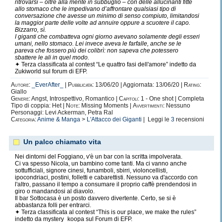
ritrovarsi – oltre alla mente in subbuglio – con delle allucinanti fitte
allo stomaco che le impedivano d’affrontare qualsiasi tipo di
conversazione che avesse un minimo di senso compiuto, limitandosi
la maggior parte delle volte ad annuire oppure a scuotere il capo.
Bizzarro, sì.
I giganti che combatteva ogni giorno avevano solamente degli esseri
umani, nello stomaco. Lei invece aveva le farfalle, anche se le
pareva che fossero più dei colibrì: non sapeva che potessero
sbattere le ali in quel modo.
✦ Terza classificata al contest “Le quattro fasi dell'amore” indetto da
Zukiworld sul forum di EFP.
Autore:
_EverAfter_
|
Pubblicata:
13/06/20 | Aggiornata: 13/06/20 |
Rating:
Giallo
Genere:
Angst, Introspettivo, Romantico |
Capitoli:
1 - One shot | Completa
Tipo di coppia: Het |
Note:
Missing Moments |
Avvertimenti:
Nessuno
Personaggi: Levi Ackerman, Petra Ral
Categoria:
Anime & Manga
>
L'Attacco dei Giganti
| Leggi le
3
recensioni
Un palco chiamato vita
Nei dintorni del Foggiano, v'è un bar con la scritta impolverata.
Ci va spesso Nicola, un bambino come tanti. Ma ci vanno anche
sottufficiali, signore cinesi, funamboli, sbirri, violoncellisti,
ipocondriaci, postini, folletti e cabarettisti. Nessuno va d'accordo con
l'altro, passano il tempo a consumare il proprio caffè prendendosi in
giro o mandandosi al diavolo.
Il bar Sottocasa è un posto davvero divertente. Certo, se si è
abbastanza folli per entrarci.
✦ Terza classificata al contest “This is our place, we make the rules”
indetto da mystery_koopa sul Forum di EFP.