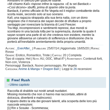
Rimasero in silenzio per qualche istante.
«Mi chiamo Kalì» rispose infine la ragazza. «E tu sei Bardack.»
«Così dicono» sbuffò, prima di sparire oltre la porta.
Bardack, il primo ufficiale di Re Vegeta ed il miglior combattente della
scorta reale, secondo solo al suo sovrano.
Kalì, una ragazza strappata alla sua terra natia, con un dono
singolare che il monarca dei sayan decide di sfruttare a proprio
vantaggio per rovesciare la tirannia di Lord Freezer.
Tra litigi, incomprensioni e sentimenti repressi, due mondi si
scontrano in una taciuta lotta per la supremazia, durante la quale il
sayan scopre una parte di sé che credeva non esistere, mentre la
giovane attraversa un calvario di sofferenza e disillusione che la
porterà all'inevitabile annientamento della propria umanità.
Autore:
_EverAfter_
|
Pubblicata:
25/07/14 | Aggiornata: 16/05/20 |
Rating:
Rosso
Genere:
Erotico, Romantico, Triste |
Capitoli:
20 | Completa
Tipo di coppia: Het |
Note:
AU, OOC, What if? |
Avvertimenti:
Contenuti forti,
Non-con, Violenza
Personaggi: Bardack, Nuovo personaggio, Re Vegeta
Categoria:
Anime & Manga
>
Dragon Ball
| Leggi le
26
recensioni
Free! Rush
-
Ultimo capitolo
Raccolta di drabble sui nostri amati nuotatori.
Missing moments che non ci hanno mai raccontato, attimi di
dolcezza, divertenti e malinconici.
Il sipario dietro la vita dei giovani talenti, alla scoperta delle loro più
nascoste emozioni.
[1] Rin x Sosuke - Scommessa;