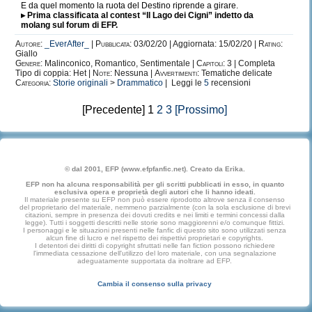
E da quel momento la ruota del Destino riprende a girare.
▸ Prima classificata al contest “Il Lago dei Cigni” indetto da
molang sul forum di EFP.
Autore:
_EverAfter_
|
Pubblicata:
03/02/20 | Aggiornata: 15/02/20 |
Rating:
Giallo
Genere:
Malinconico, Romantico, Sentimentale |
Capitoli:
3 | Completa
Tipo di coppia: Het |
Note:
Nessuna |
Avvertimenti:
Tematiche delicate
Categoria:
Storie originali
>
Drammatico
| Leggi le
5
recensioni
[Precedente] 1
2
3
[Prossimo]
© dal 2001, EFP (www.efpfanfic.net). Creato da Erika.
EFP non ha alcuna responsabilità per gli scritti pubblicati in esso, in quanto
esclusiva opera e proprietà degli autori che li hanno ideati.
Il materiale presente su EFP non può essere riprodotto altrove senza il consenso
del proprietario del materiale, nemmeno parzialmente (con la sola esclusione di brevi
citazioni, sempre in presenza dei dovuti credits e nei limiti e termini concessi dalla
legge). Tutti i soggetti descritti nelle storie sono maggiorenni e/o comunque fittizi.
I personaggi e le situazioni presenti nelle fanfic di questo sito sono utilizzati senza
alcun fine di lucro e nel rispetto dei rispettivi proprietari e copyrights.
I detentori dei diritti di copyright sfruttati nelle fan fiction possono richiedere
l'immediata cessazione dell'utilizzo del loro materiale, con una segnalazione
adeguatamente supportata da inoltrare ad EFP.
Cambia il consenso sulla privacy