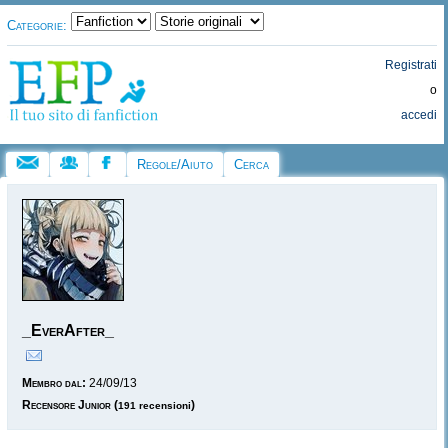
Categorie:
Registrati
o
accedi
Regole/Aiuto
Cerca
_EverAfter_
Membro dal:
24/09/13
Recensore Junior
(
)
191 recensioni