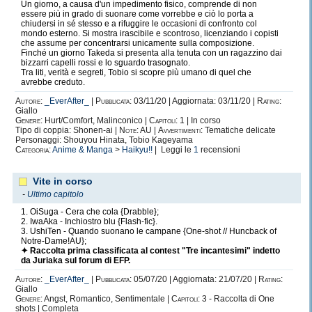
Un giorno, a causa d'un impedimento fisico, comprende di non
essere più in grado di suonare come vorrebbe e ciò lo porta a
chiudersi in sé stesso e a rifuggire le occasioni di confronto col
mondo esterno. Si mostra irascibile e scontroso, licenziando i copisti
che assume per concentrarsi unicamente sulla composizione.
Finché un giorno Takeda si presenta alla tenuta con un ragazzino dai
bizzarri capelli rossi e lo sguardo trasognato.
Tra liti, verità e segreti, Tobio si scopre più umano di quel che
avrebbe creduto.
Autore:
_EverAfter_
|
Pubblicata:
03/11/20 | Aggiornata: 03/11/20 |
Rating:
Giallo
Genere:
Hurt/Comfort, Malinconico |
Capitoli:
1 | In corso
Tipo di coppia: Shonen-ai |
Note:
AU |
Avvertimenti:
Tematiche delicate
Personaggi: Shouyou Hinata, Tobio Kageyama
Categoria:
Anime & Manga
>
Haikyu!!
| Leggi le
1
recensioni
Vite in corso
-
Ultimo capitolo
1. OiSuga - Cera che cola {Drabble};
2. IwaAka - Inchiostro blu {Flash-fic}.
3. UshiTen - Quando suonano le campane {One-shot // Huncback of
Notre-Dame!AU};
✦ Raccolta prima classificata al contest "Tre incantesimi" indetto
da Juriaka sul forum di EFP.
Autore:
_EverAfter_
|
Pubblicata:
05/07/20 | Aggiornata: 21/07/20 |
Rating:
Giallo
Genere:
Angst, Romantico, Sentimentale |
Capitoli:
3 - Raccolta di One
shots | Completa