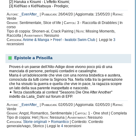
[2] Haruka x Kisumi - L'effetto Kisumi;
[3] Kid!Nao x Kid!Natsuya - Prodigio;
Autore:
_EverAfter_
|
Pubblicata:
26/04/20 | Aggiornata: 15/05/20 |
Rating:
Verde
Genere:
Sentimentale, Slice of life |
Capitoli:
3 - Raccolta di Drabbles | In
corso
Tipo di coppia: Shonen-ai, Crack Pairing |
Note:
Missing Moments,
Raccolta |
Avvertimenti:
Nessuno
Categoria:
Anime & Manga
>
Free! - Iwatobi Swim Club
| Leggi le
3
recensioni
Epistole a Priscilla
Proves è un paese dell'Alto-Adige dove vivono poco più di una
manciata di persone, perlopiù contadini e casalinghe.
Maria è un'adolescente che vive con una nonna bisbetica e austera,
conosciuta da tutti come la Signora 'Na. Nella lotta tra la generazione
che ha vissuto la guerra e quella che vive in pace, la ragazza scopre
un lato della sua parente inaspettato e nascosto.
✦ Terza classificata al contest "Seasons Die One After Another"
indetto da Laila_Dahl sul forum di EFP.
Autore:
_EverAfter_
|
Pubblicata:
02/05/20 | Aggiornata: 02/05/20 |
Rating:
Verde
Genere:
Angst, Romantico, Sentimentale |
Capitoli:
1 - One shot | Completa
Tipo di coppia: Het |
Note:
Nessuna |
Avvertimenti:
Nessuno
Categoria:
Storie originali
>
Romantico
| Contesto: Contesto
generale/vago, Storico | Leggi le
4
recensioni