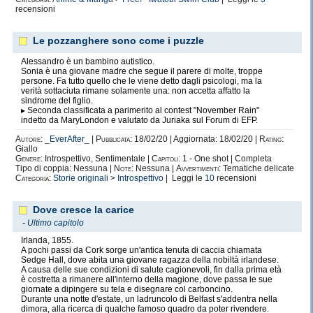
recensioni
Le pozzanghere sono come i puzzle
Alessandro è un bambino autistico.
Sonia è una giovane madre che segue il parere di molte, troppe
persone. Fa tutto quello che le viene detto dagli psicologi, ma la
verità sottaciuta rimane solamente una: non accetta affatto la
sindrome del figlio.
▸ Seconda classificata a parimerito al contest "November Rain"
indetto da MaryLondon e valutato da Juriaka sul Forum di EFP.
Autore:
_EverAfter_
|
Pubblicata:
18/02/20 | Aggiornata: 18/02/20 |
Rating:
Giallo
Genere:
Introspettivo, Sentimentale |
Capitoli:
1 - One shot | Completa
Tipo di coppia: Nessuna |
Note:
Nessuna |
Avvertimenti:
Tematiche delicate
Categoria:
Storie originali
>
Introspettivo
| Leggi le
10
recensioni
Dove cresce la carice
-
Ultimo capitolo
Irlanda, 1855.
A pochi passi da Cork sorge un'antica tenuta di caccia chiamata
Sedge Hall, dove abita una giovane ragazza della nobiltà irlandese.
A causa delle sue condizioni di salute cagionevoli, fin dalla prima età
è costretta a rimanere all'interno della magione, dove passa le sue
giornate a dipingere su tela e disegnare col carboncino.
Durante una notte d'estate, un ladruncolo di Belfast s'addentra nella
dimora, alla ricerca di qualche famoso quadro da poter rivendere.