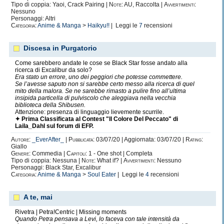
Tipo di coppia: Yaoi, Crack Pairing |
Note:
AU, Raccolta |
Avvertimenti:
Nessuno
Personaggi: Altri
Categoria:
Anime & Manga
>
Haikyu!!
| Leggi le
7
recensioni
Discesa in Purgatorio
Come sarebbero andate le cose se Black Star fosse andato alla
ricerca di Excalibur da solo?
Era stato un errore, uno dei peggiori che potesse commettere.
Se l’avesse saputo non si sarebbe certo messo alla ricerca di quel
mito della malora. Se ne sarebbe rimasto a pulire fino all’ultima
insipida particella di pulviscolo che aleggiava nella vecchia
biblioteca della Shibusen.
Attenzione: presenza di linguaggio lievemente scurrile.
✦ Prima Classificata al Contest "Il Colore Del Peccato" di
Laila_Dahl sul forum di EFP.
Autore:
_EverAfter_
|
Pubblicata:
03/07/20 | Aggiornata: 03/07/20 |
Rating:
Giallo
Genere:
Commedia |
Capitoli:
1 - One shot | Completa
Tipo di coppia: Nessuna |
Note:
What if? |
Avvertimenti:
Nessuno
Personaggi: Black Star, Excalibur
Categoria:
Anime & Manga
>
Soul Eater
| Leggi le
4
recensioni
A te, mai
Rivetra | Petra!Centric | Missing moments
Quando Petra pensava a Levi, lo faceva con tale intensità da