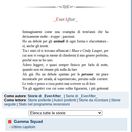
_
E
ver
A
fter_
Immaginatemi come una svampita di trent'anni che ha
decisamente molte -
troppe
- passioni.
Ho un debole per gli
animali
di ogni forma e sfaccettatura -
sì, anche gli insetti.
Tra i miei cd si trovano affiancati i
Muse
e
Cindy Lauper
, per
cui non vi venga in mente di chiedermi il mio genere preferito,
perché non ne ho uno.
Adoro leggere, e quasi sempre finisco per farlo di notte,
quando non mi rimane più nulla da fare.
Ah già. Ho un debole spietato per le
persone
: mi piace
incontrarle per strada, al supermercato, persino sulle corriere.
Le vedo e penso a cosa potrei mai scrivere su di loro.
Tra gli aggettivi con cui sono solita figurarmi, i più gettonati
sono
bizzarra
e
lunatica
, ma tranquilli. So essere una
Come autore
:
Storie di _EverAfter_
|
Serie di _EverAfter_
persona abbastanza piacevole - se m'impegno.
Come lettore
:
Storie preferite
|
Autori preferiti
|
Storie da ricordare
|
Storie
Nelle mie storie, in ogni singolo rigo, ci sono
i
o
.
seguite
|
Stato nel programma recensioni
Gamma Squad
-
Ultimo capitolo