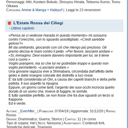
Personaggi: Altri, Koutaro Bokuto, Shouyou Hinata, Tetsurou Kuroo, Tooru
Oikawa
© Copyright 2013-2020 - All Rights Reserved
Categoria:
Anime & Manga
>
Haikyu!!
| Leggi le
23
recensioni
L'Estate Rossa dei Ciliegi
-
Ultimo capitolo
«Pensa se ci vedesse Harada in questo momento» mi sussurra
contro l’orecchio, con lo sguardo assottigliato. «Credi sarebbe
geloso?»
Mi sta umiliando, giocando con ciò che ritengo più prezioso. Gli
premo decisa le mani contro il petto. «Per favore, lasciami andare.»
«Sì, immagino. Devi essere davvero importante per lui, se ti tiene
così a cuore.»
Voglio piangere, ma so che lui ne godrebbe troppo e questo non
voglio permetterlo. «Lasciami andare.»
Una giovane ragazza vive a Shimabara, circondata dall'affetto delle
geiko e dalle insegne colorate del distretto a luci rosse.
E' da tutti considerata un Oni, a causa dei capelli bianchi e della pelle
pallida. Il suo aspetto la ripugna.
Eppure, un giorno come tanti, l'argento dei suoi occhi incrocia quello
dorato di un uomo che, invece di fuggire, le sorride.
E tutto sarebbe perfetto, se non fosse che tra due sguardi un terzo si
frappone.
Ed è verde.
Autore:
_EverAfter_
|
Pubblicata:
07/04/18 | Aggiornata: 31/12/20 |
Rating:
Rosso
Genere:
Drammatico, Guerra, Storico |
Capitoli:
11 | In corso
Tipo di coppia: Het |
Note:
Nessuna |
Avvertimenti:
Contenuti forti,
Tematiche delicate, Triangolo