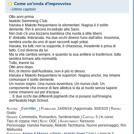
Come un'onda d'improvviso
-
Ultimo capitolo
Otto anni prima.
Iwatobi Swimming Club.
Haruka e Makoto frequentano le elementari. Nagisa è il solito
demente. Rin è ancora incastrato alla Sano.
Nel club c'è una bizzarra bambina che nuota a stile libero.
E' distratta. Imbranata. Ha due occhi diversi l'uno dall'altro. Insomma,
sembra uscita da uno di quei racconti sugli yokai.
Haruka, tra tutti, non la sopporta; è chiassosa, invadente e priva di
tatto. Così diversa da lui.
Ma la vita cambia sempre, e quando la sua antitesi si trasferisce, tutto
sembra tornare alla normalità.
Tutto, tranne lui.
Otto anni dopo.
Rin, di ritorno dall'Australia, non è più lo stesso.
Haruka e Makoto frequentano le superiori. Nagisa anche, ma rimane
comunque il solito demente.
Un nuovo sogno. Una nuova avventura. Un nuovo club. Un
componente che invece di fare atletica si da al nuoto senza sapere
come rimanere sul pel d'acqua...
... E due occhi dai differenti pigmenti che si posano sull'insegna
dell'Iwatobi High School.
Autore:
_EverAfter_
|
Pubblicata:
24/09/18 | Aggiornata: 30/03/20 |
Rating:
Giallo
Genere:
Commedia, Romantico, Sentimentale |
Capitoli:
5 | In corso
Tipo di coppia: Het |
Note:
OOC |
Avvertimenti:
Nessuno
Personaggi: Haruka Nanase, Makoto Tachibana, Nuovo personaggio, Rin
Matsuoka
Categoria:
Anime & Manga
>
Free! - Iwatobi Swim Club
| Leggi le
3