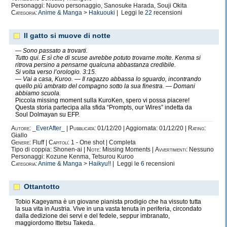
Personaggi: Nuovo personaggio, Sanosuke Harada, Souji Okita
Categoria:
Anime & Manga
>
Hakuouki
| Leggi le
22
recensioni
Il gatto si muove di notte
— Sono passato a trovarti.
Tutto qui. E sì che di scuse avrebbe potuto trovarne molte. Kenma si
ritrova persino a pensarne qualcuna abbastanza credibile.
Si volta verso l’orologio. 3:15.
— Vai a casa, Kuroo. — Il ragazzo abbassa lo sguardo, incontrando
quello più ambrato del compagno sotto la sua finestra. — Domani
abbiamo scuola.
Piccola missing moment sulla KuroKen, spero vi possa piacere!
Questa storia partecipa alla sfida “Prompts, our Wires” indetta da
Soul Dolmayan su EFP.
Autore:
_EverAfter_
|
Pubblicata:
01/12/20 | Aggiornata: 01/12/20 |
Rating:
Giallo
Genere:
Fluff |
Capitoli:
1 - One shot | Completa
Tipo di coppia: Shonen-ai |
Note:
Missing Moments |
Avvertimenti:
Nessuno
Personaggi: Kozune Kenma, Tetsurou Kuroo
Categoria:
Anime & Manga
>
Haikyu!!
| Leggi le
6
recensioni
Ottantotto
Tobio Kageyama è un giovane pianista prodigio che ha vissuto tutta
la sua vita in Austria. Vive in una vasta tenuta in periferia, circondato
dalla dedizione dei servi e del fedele, seppur imbranato,
maggiordomo Ittetsu Takeda.