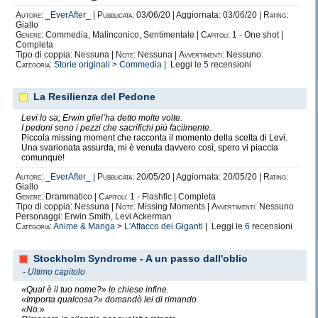
Autore:
_EverAfter_
|
Pubblicata:
03/06/20 | Aggiornata: 03/06/20 |
Rating:
Giallo
Genere:
Commedia, Malinconico, Sentimentale |
Capitoli:
1 - One shot |
Completa
Tipo di coppia: Nessuna |
Note:
Nessuna |
Avvertimenti:
Nessuno
Categoria:
Storie originali
>
Commedia
| Leggi le
5
recensioni
La Resilienza del Pedone
Levi lo sa; Erwin gliel’ha detto molte volte.
I pedoni sono i pezzi che sacrifichi più facilmente.
Piccola missing moment che racconta il momento della scelta di Levi.
Una svarionata assurda, mi è venuta davvero così, spero vi piaccia
comunque!
Autore:
_EverAfter_
|
Pubblicata:
20/05/20 | Aggiornata: 20/05/20 |
Rating:
Giallo
Genere:
Drammatico |
Capitoli:
1 - Flashfic | Completa
Tipo di coppia: Nessuna |
Note:
Missing Moments |
Avvertimenti:
Nessuno
Personaggi: Erwin Smith, Levi Ackerman
Categoria:
Anime & Manga
>
L'Attacco dei Giganti
| Leggi le
6
recensioni
Stockholm Syndrome - A un passo dall'oblio
-
Ultimo capitolo
«Qual è il tuo nome?» le chiese infine.
«Importa qualcosa?» domandò lei di rimando.
«No.»