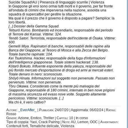
Suicide Squad!AU | Presenza di linguaggio scurrile | Violenza
In Giappone gli eroi sono ormai tutti morti e il governo, per far fronte
all'ondata di crimini che imperversa nella nazione, assolda una
squadra di supercattivi per gestire la situazione.
Ma qual è il prezzo che il governo è disposto a pagare? Semplice: la
Quando ho tempo:
loro libertà.
✦
✦
Giudice
[...] Dossier della Gamma Squad.
Tetsurō Kuroo. Bombarolo ed incendiario, responsabile del periodo
di Terrore del Kansai. Vittime: 324.
Tendō Satori. Terrorista, responsabile dell'incidente di Ōsaka. Vittime:
600.
Gemelli Miya. Rapinatori di banche, responsabili delle rapine alla
Fisse recenti:
Banca del Giappone, al Tesoro di Mosca e alla Zecca del Belgio.
{Anime&Manga}
Totale banche rapinate: 104.
Fairy Tail ✽ Haikyuu ✽ Free! ✽
Kei Tsukishima. Hacker, responsabile della fuga d'informazioni
dell'intelligence giapponese. Totale sistemi hackerati: 138.
Soul Eater ✽ Naruto ✽ BnHA ✽
Kōtarō Bokuto. Influente esponente della yakuza, responsabile del
KnB ✽ AoT ✽ Black Clover
più florido mercato d'esportazione di droga ed armi ai mercati esteri.
Totale denaro in nero: sconosciuto.
{Serie tv}
Shōyō Hinata. Informazioni sul soggetto non pervenute. Passato non
Criminal Minds ✽ TVD ✽ The
pervenuto. Vittime: non pervenute.
Originals ✽ GoT ✽ Black
Tōru Oikawa. Considerato come la mente più malvagia del
Mirror ✽ Quantico ✽ Chernobyl
Giappone, responsabile di 180 crimini, internato in ben nove prigioni
di massima sicurezza ed evaso nove volte. Soggetto altamente
pericoloso. Vittime: sconosciute. [...]
Ogni forma di film e di libro
Ma chi è, il vero cattivo?
Autore:
_EverAfter_
|
Pubblicata:
24/07/20 | Aggiornata: 06/02/24 |
Rating:
Rosso
Genere:
Azione, Erotico, Thriller |
Capitoli:
10 | In corso
Tipo di coppia: Yaoi, Crack Pairing |
Note:
AU, Lemon, OOC |
Avvertimenti:
Contenuti forti, Tematiche delicate, Violenza