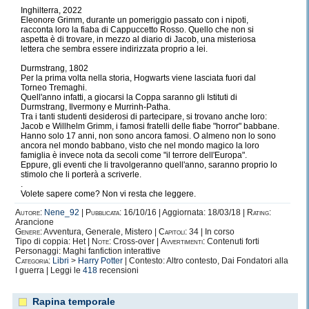
Inghilterra, 2022
Eleonore Grimm, durante un pomeriggio passato con i nipoti,
racconta loro la fiaba di Cappuccetto Rosso. Quello che non si
aspetta è di trovare, in mezzo al diario di Jacob, una misteriosa
lettera che sembra essere indirizzata proprio a lei.
Durmstrang, 1802
Per la prima volta nella storia, Hogwarts viene lasciata fuori dal
Torneo Tremaghi.
Quell'anno infatti, a giocarsi la Coppa saranno gli Istituti di
Durmstrang, Ilvermony e Murrinh-Patha.
Tra i tanti studenti desiderosi di partecipare, si trovano anche loro:
Jacob e Willhelm Grimm, i famosi fratelli delle fiabe "horror" babbane.
Hanno solo 17 anni, non sono ancora famosi. O almeno non lo sono
ancora nel mondo babbano, visto che nel mondo magico la loro
famiglia è invece nota da secoli come "il terrore dell'Europa".
Eppure, gli eventi che li travolgeranno quell'anno, saranno proprio lo
stimolo che li porterà a scriverle.
.
Volete sapere come? Non vi resta che leggere.
Autore:
Nene_92
|
Pubblicata:
16/10/16 | Aggiornata: 18/03/18 |
Rating:
Arancione
Genere:
Avventura, Generale, Mistero |
Capitoli:
34 | In corso
Tipo di coppia: Het |
Note:
Cross-over |
Avvertimenti:
Contenuti forti
Personaggi: Maghi fanfiction interattive
Categoria:
Libri
>
Harry Potter
| Contesto: Altro contesto, Dai Fondatori alla
I guerra | Leggi le
418
recensioni
Rapina temporale