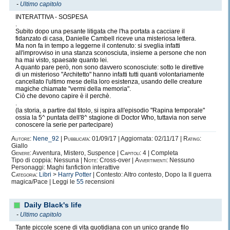
-
Ultimo capitolo
INTERATTIVA - SOSPESA
.
Subito dopo una pesante litigata che l'ha portata a cacciare il
fidanzato di casa, Danielle Cambell riceve una misteriosa lettera.
Ma non fa in tempo a leggerne il contenuto: si sveglia infatti
all'improvviso in una stanza sconosciuta, insieme a persone che non
ha mai visto, spaesate quanto lei.
A quanto pare però, non sono davvero sconosciute: sotto le direttive
di un misterioso "Architetto" hanno infatti tutti quanti volontariamente
cancellato l'ultimo mese della loro esistenza, usando delle creature
magiche chiamate "vermi della memoria".
Ciò che devono capire è il perchè.
.
(la storia, a partire dal titolo, si ispira all'episodio "Rapina temporale"
ossia la 5^ puntata dell'8^ stagione di Doctor Who, tuttavia non serve
conoscere la serie per partecipare)
Autore:
Nene_92
|
Pubblicata:
01/09/17 | Aggiornata: 02/11/17 |
Rating:
Giallo
Genere:
Avventura, Mistero, Suspence |
Capitoli:
4 | Completa
Tipo di coppia: Nessuna |
Note:
Cross-over |
Avvertimenti:
Nessuno
Personaggi: Maghi fanfiction interattive
Categoria:
Libri
>
Harry Potter
| Contesto: Altro contesto, Dopo la II guerra
magica/Pace | Leggi le
55
recensioni
Daily Black's life
-
Ultimo capitolo
Tante piccole scene di vita quotidiana con un unico grande filo