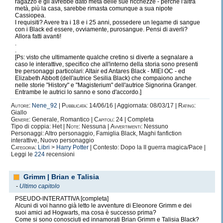
ragazzo e gli avrebbe dato metà delle sue ricchezze - perchè l'altra
metà, più la casa, sarebbe rimasta comunque a sua nipote
Cassiopea.
I requisiti? Avere tra i 18 e i 25 anni, possedere un legame di sangue
con i Black ed essere, ovviamente, purosangue. Pensi di averli?
Allora fatti avanti!
.
.
[Ps: visto che ultimamente qualche cretino si diverte a segnalare a
caso le interattive, specifico che all'interno della storia sono presenti
tre personaggi particolari: Altair ed Antares Black - MIEI OC - ed
Elizabeth Abbott (dell'autrice Sesilia Black) che compaiono anche
nelle storie "History" e "Magisterium" dell'autrice Signorina Granger.
Entrambe le autrici lo sanno e sono d'accordo.]
Autore:
Nene_92
|
Pubblicata:
14/06/16 | Aggiornata: 08/03/17 |
Rating:
Giallo
Genere:
Generale, Romantico |
Capitoli:
24 | Completa
Tipo di coppia: Het |
Note:
Nessuna |
Avvertimenti:
Nessuno
Personaggi: Altro personaggio, Famiglia Black, Maghi fanfiction
interattive, Nuovo personaggio
Categoria:
Libri
>
Harry Potter
| Contesto: Dopo la II guerra magica/Pace |
Leggi le
224
recensioni
Grimm | Brian e Talisia
-
Ultimo capitolo
PSEUDO-INTERATTIVA [completa]
Alcuni di voi hanno già letto le avventure di Eleonore Grimm e dei
suoi amici ad Hogwarts, ma cosa è successo prima?
Come si sono conosciuti ed innamorati Brian Grimm e Talisia Black?