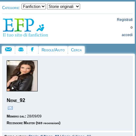
Categorie:
Registrati
o
accedi
Regole/Aiuto
Cerca
Nene_92
Membro dal:
28/09/09
Recensore Master
(
)
569 recensioni