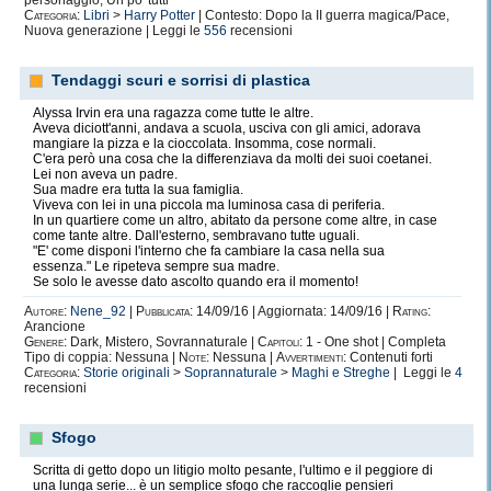
personaggio, Un po' tutti
Categoria:
Libri
>
Harry Potter
| Contesto: Dopo la II guerra magica/Pace,
Nuova generazione | Leggi le
556
recensioni
Tendaggi scuri e sorrisi di plastica
Alyssa Irvin era una ragazza come tutte le altre.
Aveva diciott'anni, andava a scuola, usciva con gli amici, adorava
mangiare la pizza e la cioccolata. Insomma, cose normali.
C'era però una cosa che la differenziava da molti dei suoi coetanei.
Lei non aveva un padre.
Sua madre era tutta la sua famiglia.
Viveva con lei in una piccola ma luminosa casa di periferia.
In un quartiere come un altro, abitato da persone come altre, in case
come tante altre. Dall'esterno, sembravano tutte uguali.
"E' come disponi l'interno che fa cambiare la casa nella sua
essenza." Le ripeteva sempre sua madre.
Se solo le avesse dato ascolto quando era il momento!
Autore:
Nene_92
|
Pubblicata:
14/09/16 | Aggiornata: 14/09/16 |
Rating:
Arancione
Genere:
Dark, Mistero, Sovrannaturale |
Capitoli:
1 - One shot | Completa
Tipo di coppia: Nessuna |
Note:
Nessuna |
Avvertimenti:
Contenuti forti
Categoria:
Storie originali
>
Soprannaturale
>
Maghi e Streghe
| Leggi le
4
recensioni
Sfogo
Scritta di getto dopo un litigio molto pesante, l'ultimo e il peggiore di
una lunga serie... è un semplice sfogo che raccoglie pensieri