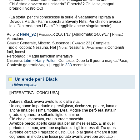
Chi è stato davvero ad ucciderlo? E perchè? Chi lo sa, magari
proprio il vostro OC!
.
(La storia, per chi conoscesse la serie, è vagamente ispirata a
Devious Maids - Panni sporchi a Beverly Hills. Per chi non avesse
letto "Un erede per i Black" è leggibile anche singolarmente)
Autore:
Nene_92
|
Pubblicata:
26/01/17 | Aggiornata: 24/09/17 |
Rating:
Arancione
Genere:
Generale, Mistero, Suspence |
Capitoli:
23 | Completa
Tipo di coppia: Nessuna, Het |
Note:
Nessuna |
Avvertimenti:
Contenuti
forti, Incest
Personaggi: Maghi fanfiction interattive
Categoria:
Libri
>
Harry Potter
| Contesto: Dopo la II guerra magica/Pace,
Contesto generale/vago | Leggi le
333
recensioni
Un erede per i Black
-
Ultimo capitolo
[INTERATTIVA - CONCLUSA]
.
Antares Black aveva avuto tutto dalla vita.
Un cognome importante e prestigioso, ricchezza, potere, fama e
anche una bellissima moglie, Lyra. Moglie che però era stata in
grado di generare soltanto figlie femmine.
Ciò che gli mancava, era un erede maschio.
Avrebbe perciò aperto casa sua per un mese esatto. E, in quel
periodo di tempo, avrebbe ospitato tutti gli interessati. Tra questi,
avrebbe cercato il ragazzo giusto. Quello al quale affidare il suo
cognome, in modo che fosse portato avanti: avrebbe adottato il