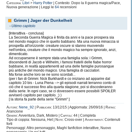
Categoria:
Libri
>
Harry Potter
| Contesto: Dopo la II guerra magica/Pace,
Nuova generazione | Leggi le
64
recensioni
Grimm | Jager der Dunkelheit
-
Ultimo capitolo
[Interattiva - conclusa]
La Seconda Guerra Magica è finita da anni e la pace prospera sia
nel mondo magico che in quello babbano. Ma una nuova minaccia si
prospetta all'orizzonte: creature oscure si stanno muovendo
nell'ombra, creature che il mondo magico ha sempre ignorato, anzi,
dimenticato.
Ad occuparsene è sempre stata una famiglia sola: i Grimm,
discendenti di Jacob e Wilhelm, i famosi fratelli delle fiabe horror
babbane, in realtà appartenenti ad una delle famiglie purosangue
più antiche del mondo magico. Una famiglia di cacciatori.
Ma forse anche loro se ne sono scordati...
(per i fan di Grimm: Nick Burkhardt e co iniziano ad apparire dal
capitolo 10 bis - Luna Piena --> gli episodi narrati terranno conto di
ciò che è successo fino alla quarta stagione, poi si discosteranno
dalla serie. In ogni caso, se ci dovessero essere possibili SPOILER
avviserò capitolo per capitolo. ;) )
[ la storia fa parte della serie "Grimm" ]
Autore:
Nene_92
|
Pubblicata:
13/12/15 | Aggiornata: 26/09/16 |
Rating:
Arancione
Genere:
Avventura, Dark, Mistero |
Capitoli:
44 | Completa
Tipo di coppia: Nessuna, Het |
Note:
Cross-over |
Avvertimenti:
Contenuti
forti
Personaggi: Altro personaggio, Maghi fanfiction interattive, Nuovo