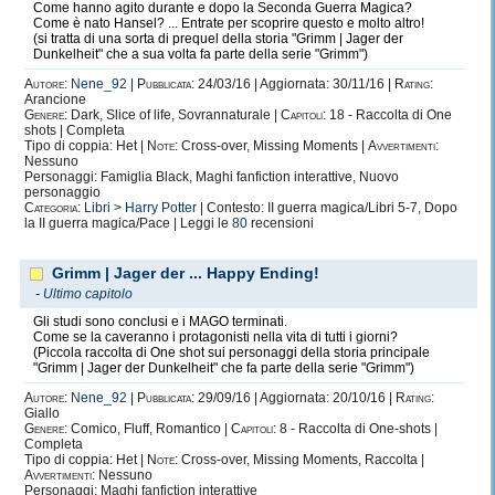
Come hanno agito durante e dopo la Seconda Guerra Magica?
Come è nato Hansel? ... Entrate per scoprire questo e molto altro!
(si tratta di una sorta di prequel della storia "Grimm | Jager der
Dunkelheit" che a sua volta fa parte della serie "Grimm")
Autore:
Nene_92
|
Pubblicata:
24/03/16 | Aggiornata: 30/11/16 |
Rating:
Arancione
Genere:
Dark, Slice of life, Sovrannaturale |
Capitoli:
18 - Raccolta di One
shots | Completa
Tipo di coppia: Het |
Note:
Cross-over, Missing Moments |
Avvertimenti:
Nessuno
Personaggi: Famiglia Black, Maghi fanfiction interattive, Nuovo
personaggio
Categoria:
Libri
>
Harry Potter
| Contesto: II guerra magica/Libri 5-7, Dopo
la II guerra magica/Pace | Leggi le
80
recensioni
Grimm | Jager der ... Happy Ending!
-
Ultimo capitolo
Gli studi sono conclusi e i MAGO terminati.
Come se la caveranno i protagonisti nella vita di tutti i giorni?
(Piccola raccolta di One shot sui personaggi della storia principale
"Grimm | Jager der Dunkelheit" che fa parte della serie "Grimm")
Autore:
Nene_92
|
Pubblicata:
29/09/16 | Aggiornata: 20/10/16 |
Rating:
Giallo
Genere:
Comico, Fluff, Romantico |
Capitoli:
8 - Raccolta di One-shots |
Completa
Tipo di coppia: Het |
Note:
Cross-over, Missing Moments, Raccolta |
Avvertimenti:
Nessuno
Personaggi: Maghi fanfiction interattive