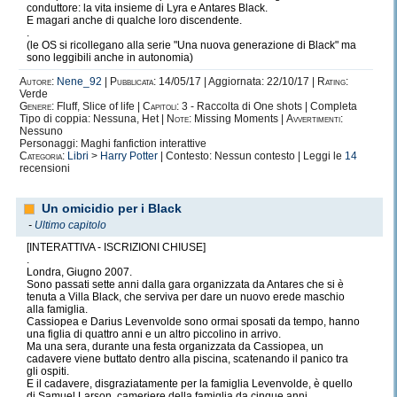
conduttore: la vita insieme di Lyra e Antares Black.
E magari anche di qualche loro discendente.
.
(le OS si ricollegano alla serie "Una nuova generazione di Black" ma
sono leggibili anche in autonomia)
Autore:
Nene_92
|
Pubblicata:
14/05/17 | Aggiornata: 22/10/17 |
Rating:
Verde
Genere:
Fluff, Slice of life |
Capitoli:
3 - Raccolta di One shots | Completa
Tipo di coppia: Nessuna, Het |
Note:
Missing Moments |
Avvertimenti:
Nessuno
Personaggi: Maghi fanfiction interattive
Categoria:
Libri
>
Harry Potter
| Contesto: Nessun contesto | Leggi le
14
recensioni
Un omicidio per i Black
-
Ultimo capitolo
[INTERATTIVA - ISCRIZIONI CHIUSE]
.
Londra, Giugno 2007.
Sono passati sette anni dalla gara organizzata da Antares che si è
tenuta a Villa Black, che serviva per dare un nuovo erede maschio
alla famiglia.
Cassiopea e Darius Levenvolde sono ormai sposati da tempo, hanno
una figlia di quattro anni e un altro piccolino in arrivo.
Ma una sera, durante una festa organizzata da Cassiopea, un
cadavere viene buttato dentro alla piscina, scatenando il panico tra
gli ospiti.
E il cadavere, disgraziatamente per la famiglia Levenvolde, è quello
di Samuel Larson, cameriere della famiglia da cinque anni.