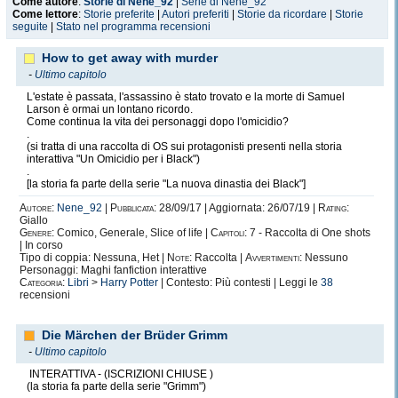
Come autore
:
Storie di Nene_92
|
Serie di Nene_92
Come lettore
:
Storie preferite
|
Autori preferiti
|
Storie da ricordare
|
Storie
seguite
|
Stato nel programma recensioni
How to get away with murder
-
Ultimo capitolo
L'estate è passata, l'assassino è stato trovato e la morte di Samuel
Larson è ormai un lontano ricordo.
Come continua la vita dei personaggi dopo l'omicidio?
.
(si tratta di una raccolta di OS sui protagonisti presenti nella storia
interattiva "Un Omicidio per i Black")
.
[la storia fa parte della serie "La nuova dinastia dei Black"]
Autore:
Nene_92
|
Pubblicata:
28/09/17 | Aggiornata: 26/07/19 |
Rating:
Giallo
Genere:
Comico, Generale, Slice of life |
Capitoli:
7 - Raccolta di One shots
| In corso
Tipo di coppia: Nessuna, Het |
Note:
Raccolta |
Avvertimenti:
Nessuno
Personaggi: Maghi fanfiction interattive
Categoria:
Libri
>
Harry Potter
| Contesto: Più contesti | Leggi le
38
recensioni
Die Märchen der Brüder Grimm
-
Ultimo capitolo
INTERATTIVA - (ISCRIZIONI CHIUSE )
(la storia fa parte della serie "Grimm")