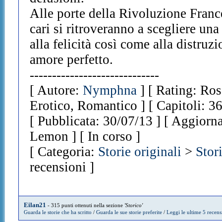
Alle porte della Rivoluzione Frances
cari si ritroveranno a scegliere una
alla felicità così come alla distruz
amore perfetto.
-----------------------------
[ Autore:
Nymphna
] [ Rating: Ros
Erotico, Romantico ] [ Capitoli: 3
[ Pubblicata: 30/07/13 ] [ Aggiorna
Lemon ] [ In corso ]
[ Categoria:
Storie originali
>
Stor
recensioni ]
Eilan21
- 315 punti ottenuti nella sezione
'Storico'
Guarda le storie che ha scritto
/
Guarda le sue storie preferite
/
Leggi le ultime 5 recens