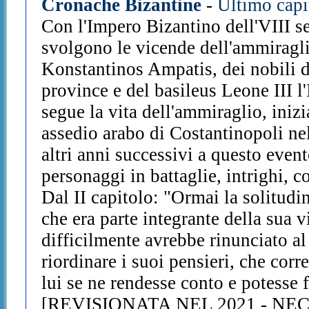
Cronache Bizantine
-
Ultimo capi
Con l'Impero Bizantino dell'VIII se
svolgono le vicende dell'ammiraglio
Konstantinos Ampatis, dei nobili de
province e del basileus Leone III l'
segue la vita dell'ammiraglio, iniz
assedio arabo di Costantinopoli ne
altri anni successivi a questo even
personaggi in battaglie, intrighi, c
Dal II capitolo: "Ormai la solitudi
che era parte integrante della sua v
difficilmente avrebbe rinunciato al
riordinare i suoi pensieri, che cor
lui se ne rendesse conto e potesse 
[REVISIONATA NEL 2021 - NE