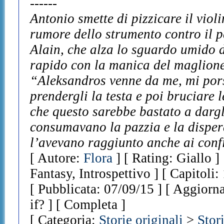
------
Antonio smette di pizzicare il violi
rumore dello strumento contro il p
Alain, che alza lo sguardo umido d
rapido con la manica del maglione
“Aleksandros venne da me, mi pors
prendergli la testa e poi bruciare 
che questo sarebbe bastato a dargli
consumavano la pazzia e la dispera
l’avevano raggiunto anche ai conf
[ Autore:
Flora
] [ Rating: Giallo 
Fantasy, Introspettivo ] [ Capitoli:
[ Pubblicata: 07/09/15 ] [ Aggiorn
if? ] [ Completa ]
[ Categoria:
Storie originali
>
Stor