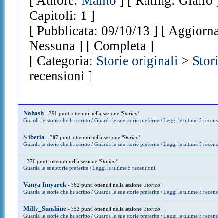
[ Autore:
Manto
] [ Rating: Giallo
Capitoli: 1 ]
[ Pubblicata: 09/10/13 ] [ Aggiorna
Nessuna ] [ Completa ]
[ Categoria:
Storie originali
>
Stor
recensioni ]
Nahash
- 391 punti ottenuti nella sezione
'Storico'
Guarda le storie che ha scritto
/
Guarda le sue storie preferite
/
Leggi le ultime 5 recens
S iberia
- 387 punti ottenuti nella sezione
'Storico'
Guarda le storie che ha scritto
/
Guarda le sue storie preferite
/
Leggi le ultime 5 recens
- 376 punti ottenuti nella sezione
'Storico'
Guarda le sue storie preferite
/
Leggi le ultime 5 recensioni
Vanya Imyarek
- 362 punti ottenuti nella sezione
'Storico'
Guarda le storie che ha scritto
/
Guarda le sue storie preferite
/
Leggi le ultime 5 recens
Milly_Sunshine
- 352 punti ottenuti nella sezione
'Storico'
Guarda le storie che ha scritto
/
Guarda le sue storie preferite
/
Leggi le ultime 5 recens