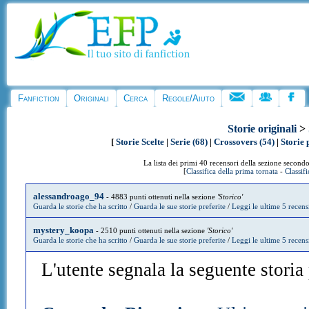
Fanfiction
Originali
Cerca
Regole/Aiuto
Storie originali
>
[
Storie Scelte
|
Serie (68)
|
Crossovers (54)
|
Storie 
La lista dei primi 40 recensori della sezione secondo
[
Classifica della prima tornata
-
Classif
alessandroago_94
- 4883 punti ottenuti nella sezione
'Storico'
Guarda le storie che ha scritto
/
Guarda le sue storie preferite
/
Leggi le ultime 5 recens
mystery_koopa
- 2510 punti ottenuti nella sezione
'Storico'
Guarda le storie che ha scritto
/
Guarda le sue storie preferite
/
Leggi le ultime 5 recens
L'utente segnala la seguente storia p