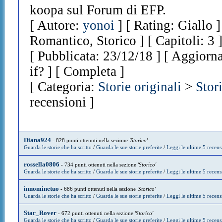
koopa sul Forum di EFP.
[ Autore:
yonoi
] [ Rating: Giallo 
Romantico, Storico ] [ Capitoli: 3
[ Pubblicata: 23/12/18 ] [ Aggiorn
if? ] [ Completa ]
[ Categoria:
Storie originali
>
Stor
recensioni ]
Diana924
- 828 punti ottenuti nella sezione
'Storico'
Guarda le storie che ha scritto
/
Guarda le sue storie preferite
/
Leggi le ultime 5 recens
rossella0806
- 734 punti ottenuti nella sezione
'Storico'
Guarda le storie che ha scritto
/
Guarda le sue storie preferite
/
Leggi le ultime 5 recens
innominetuo
- 686 punti ottenuti nella sezione
'Storico'
Guarda le storie che ha scritto
/
Guarda le sue storie preferite
/
Leggi le ultime 5 recens
Star_Rover
- 672 punti ottenuti nella sezione
'Storico'
Guarda le storie che ha scritto
/
Guarda le sue storie preferite
/
Leggi le ultime 5 recens