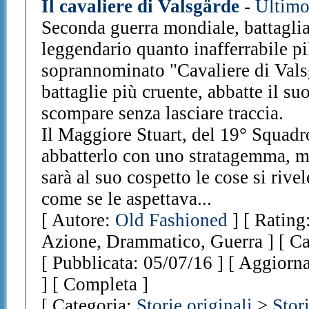
Il cavaliere di Valsgärde
-
Ultimo
Seconda guerra mondiale, battaglia
leggendario quanto inafferrabile pi
soprannominato "Cavaliere di Vals
battaglie più cruente, abbatte il s
scompare senza lasciare traccia.
Il Maggiore Stuart, del 19° Squadr
abbatterlo con uno stratagemma, m
sarà al suo cospetto le cose si riv
come se le aspettava...
[ Autore:
Old Fashioned
] [ Rating
Azione, Drammatico, Guerra ] [ Ca
[ Pubblicata: 05/07/16 ] [ Aggiorn
] [ Completa ]
[ Categoria:
Storie originali
>
Stor