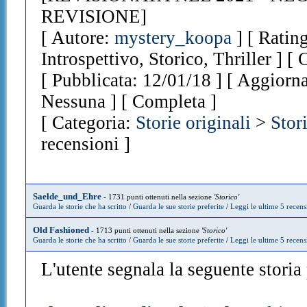
REVISIONE]
[ Autore:
mystery_koopa
] [ Ratin
Introspettivo, Storico, Thriller ] [
[ Pubblicata: 12/01/18 ] [ Aggiorna
Nessuna ] [ Completa ]
[ Categoria:
Storie originali
>
Stor
recensioni ]
Saelde_und_Ehre
- 1731 punti ottenuti nella sezione
'Storico'
Guarda le storie che ha scritto
/
Guarda le sue storie preferite
/
Leggi le ultime 5 recens
Old Fashioned
- 1713 punti ottenuti nella sezione
'Storico'
Guarda le storie che ha scritto
/
Guarda le sue storie preferite
/
Leggi le ultime 5 recens
L'utente segnala la seguente storia p